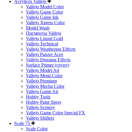
Acrylicos Vallejo
Vallejo Model Color
Vallejo Game Color
Vallejo Game Ink
Vallejo Xpress Color
Model Wash
Пигменты Vallejo
Vallejo Liquid Gold
Vallejo Technical
Vallejo Weathering Effects
Vallejo Panzer Aces
Vallejo Diorama Effects
Surface Primer (грунт)
Vallejo Model Air
Vallejo Metal Color
Vallejo Premium
Vallejo Mecha Color
Vallejo Game Air
Hobby Tools
Hobby Paint Spray
Vallejo Scenery
Vallejo Game Color Special FX
Vallejo Shifters
Scale 75
Scale Color