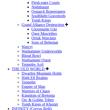
Flesh-eater Courts
Nighthaunt
Ossiarch Bonereapers
Soulblight Gravelords
Tomb Kings
Grand Alliance Destruction
Gloomspite Gitz
Ogor Mawtribes
Orruk Warclans
Sons of Behemat
Warcry
Warhammer Underworlds
Blood Bowl
Warhammer Quest
Террейн AoS
THE OLD WORLD
Dwarfen Mountain Holds
High Elf Realms
Террейн
Empire of Man
Warriors of Chaos
Kingdom of Bretonia
Orc & Goblin Tribes
Tomb Kings of Khemri
INFINITY (Corvus Belli)