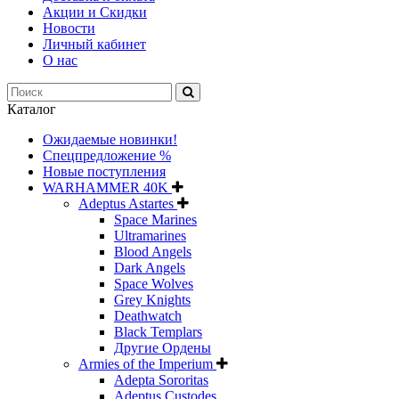
Акции и Скидки
Новости
Личный кабинет
О нас
Каталог
Ожидаемые новинки!
Спецпредложение %
Новые поступления
WARHAMMER 40K
Adeptus Astartes
Space Marines
Ultramarines
Blood Angels
Dark Angels
Space Wolves
Grey Knights
Deathwatch
Black Templars
Другие Ордены
Armies of the Imperium
Adepta Sororitas
Adeptus Custodes