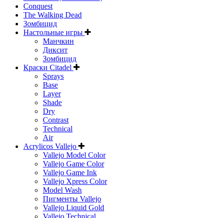
Conquest
The Walking Dead
Зомбицид
Настольные игры
Манчкин
Диксит
Зомбицид
Краски Citadel
Sprays
Base
Layer
Shade
Dry
Contrast
Technical
Air
Acrylicos Vallejo
Vallejo Model Color
Vallejo Game Color
Vallejo Game Ink
Vallejo Xpress Color
Model Wash
Пигменты Vallejo
Vallejo Liquid Gold
Vallejo Technical