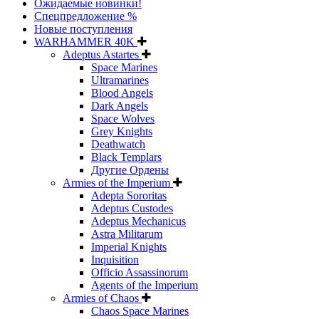
Ожидаемые новинки!
Спецпредложение %
Новые поступления
WARHAMMER 40K
Adeptus Astartes
Space Marines
Ultramarines
Blood Angels
Dark Angels
Space Wolves
Grey Knights
Deathwatch
Black Templars
Другие Ордены
Armies of the Imperium
Adepta Sororitas
Adeptus Custodes
Adeptus Mechanicus
Astra Militarum
Imperial Knights
Inquisition
Officio Assassinorum
Agents of the Imperium
Armies of Chaos
Chaos Space Marines