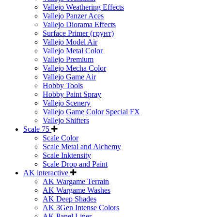
Vallejo Weathering Effects
Vallejo Panzer Aces
Vallejo Diorama Effects
Surface Primer (грунт)
Vallejo Model Air
Vallejo Metal Color
Vallejo Premium
Vallejo Mecha Color
Vallejo Game Air
Hobby Tools
Hobby Paint Spray
Vallejo Scenery
Vallejo Game Color Special FX
Vallejo Shifters
Scale 75
Scale Color
Scale Metal and Alchemy
Scale Inktensity
Scale Drop and Paint
AK interactive
AK Wargame Terrain
AK Wargame Washes
AK Deep Shades
AK 3Gen Intense Colors
AK Panel Liner