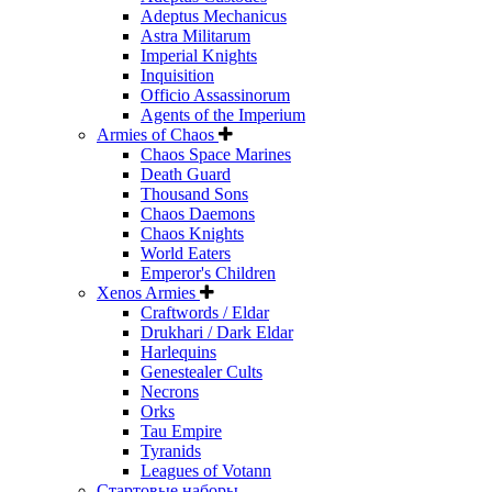
Adeptus Mechanicus
Astra Militarum
Imperial Knights
Inquisition
Officio Assassinorum
Agents of the Imperium
Armies of Chaos
Chaos Space Marines
Death Guard
Thousand Sons
Chaos Daemons
Chaos Knights
World Eaters
Emperor's Children
Xenos Armies
Craftwords / Eldar
Drukhari / Dark Eldar
Harlequins
Genestealer Cults
Necrons
Orks
Tau Empire
Tyranids
Leagues of Votann
Стартовые наборы