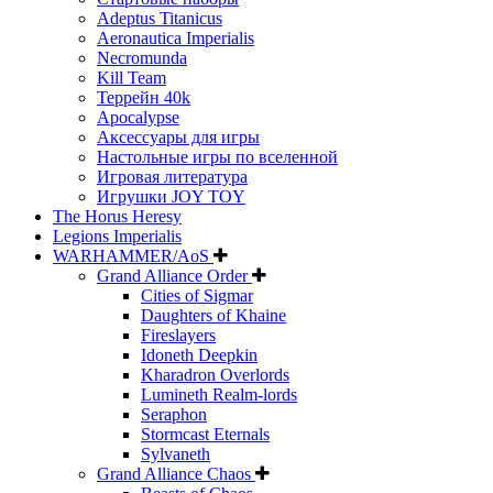
Adeptus Titanicus
Aeronautica Imperialis
Necromunda
Kill Team
Террейн 40k
Apocalypse
Аксессуары для игры
Настольные игры по вселенной
Игровая литература
Игрушки JOY TOY
The Horus Heresy
Legions Imperialis
WARHAMMER/AoS
Grand Alliance Order
Cities of Sigmar
Daughters of Khaine
Fireslayers
Idoneth Deepkin
Kharadron Overlords
Lumineth Realm-lords
Seraphon
Stormcast Eternals
Sylvaneth
Grand Alliance Chaos