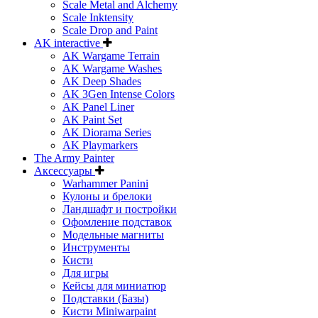
Scale Metal and Alchemy
Scale Inktensity
Scale Drop and Paint
AK interactive
AK Wargame Terrain
AK Wargame Washes
AK Deep Shades
AK 3Gen Intense Colors
AK Panel Liner
AK Paint Set
AK Diorama Series
AK Playmarkers
The Army Painter
Аксессуары
Warhammer Panini
Кулоны и брелоки
Ландшафт и постройки
Офомление подставок
Модельные магниты
Инструменты
Кисти
Для игры
Кейсы для миниатюр
Подставки (Базы)
Кисти Miniwarpaint