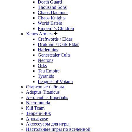
Death Guard
Thousand Sons
Chaos Daemons
Chaos Knights
World Eaters
Emperor's Children
Xenos Armies
Craftwords / Eldar
Drukhari / Dark Eldar
Harlequins
Genestealer Cults
Necrons
Orks
Tau Empire
Tyranids
Leagues of Votann
Стартовые наборы
Adeptus Titanicus
Aeronautica Imperialis
Necromunda
Kill Team
Террейн 40k
Apocalypse
Аксессуары для игры
Настольные игры по вселенной