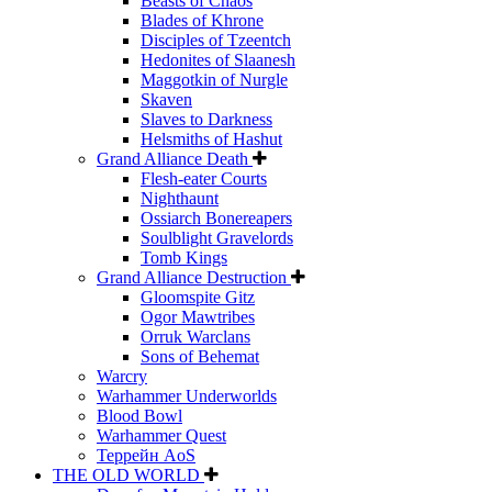
Beasts of Chaos
Blades of Khrone
Disciples of Tzeentch
Hedonites of Slaanesh
Maggotkin of Nurgle
Skaven
Slaves to Darkness
Helsmiths of Hashut
Grand Alliance Death
Flesh-eater Courts
Nighthaunt
Ossiarch Bonereapers
Soulblight Gravelords
Tomb Kings
Grand Alliance Destruction
Gloomspite Gitz
Ogor Mawtribes
Orruk Warclans
Sons of Behemat
Warcry
Warhammer Underworlds
Blood Bowl
Warhammer Quest
Террейн AoS
THE OLD WORLD