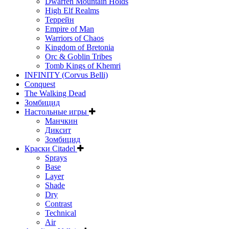
Dwarfen Mountain Holds
High Elf Realms
Террейн
Empire of Man
Warriors of Chaos
Kingdom of Bretonia
Orc & Goblin Tribes
Tomb Kings of Khemri
INFINITY (Corvus Belli)
Conquest
The Walking Dead
Зомбицид
Настольные игры
Манчкин
Диксит
Зомбицид
Краски Citadel
Sprays
Base
Layer
Shade
Dry
Contrast
Technical
Air