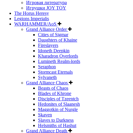
Игровая литература
Игрушки JOY TOY
The Horus Heresy
Legions Imperialis
WARHAMMER/AoS
Grand Alliance Order
Cities of Sigmar
Daughters of Khaine
Fireslayers
Idoneth Deepkin
Kharadron Overlords
Lumineth Realm-lords
Seraphon
Stormcast Eternals
Sylvaneth
Grand Alliance Chaos
Beasts of Chaos
Blades of Khrone
Disciples of Tzeentch
Hedonites of Slaanesh
Maggotkin of Nurgle
Skaven
Slaves to Darkness
Helsmiths of Hashut
Grand Alliance Death