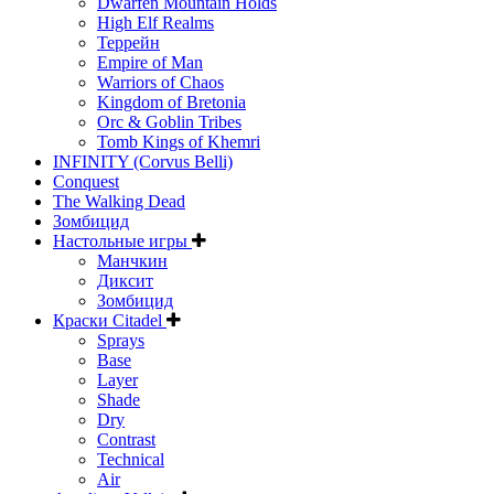
Dwarfen Mountain Holds
High Elf Realms
Террейн
Empire of Man
Warriors of Chaos
Kingdom of Bretonia
Orc & Goblin Tribes
Tomb Kings of Khemri
INFINITY (Corvus Belli)
Conquest
The Walking Dead
Зомбицид
Настольные игры
Манчкин
Диксит
Зомбицид
Краски Citadel
Sprays
Base
Layer
Shade
Dry
Contrast
Technical
Air