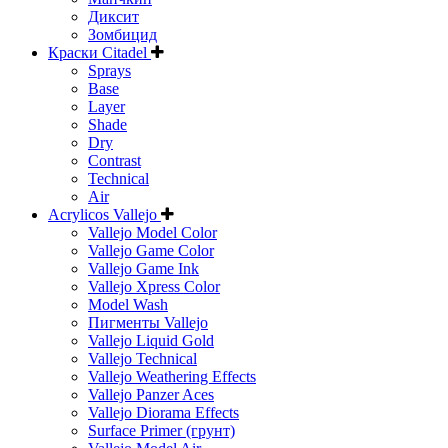
Диксит
Зомбицид
Краски Citadel
Sprays
Base
Layer
Shade
Dry
Contrast
Technical
Air
Acrylicos Vallejo
Vallejo Model Color
Vallejo Game Color
Vallejo Game Ink
Vallejo Xpress Color
Model Wash
Пигменты Vallejo
Vallejo Liquid Gold
Vallejo Technical
Vallejo Weathering Effects
Vallejo Panzer Aces
Vallejo Diorama Effects
Surface Primer (грунт)