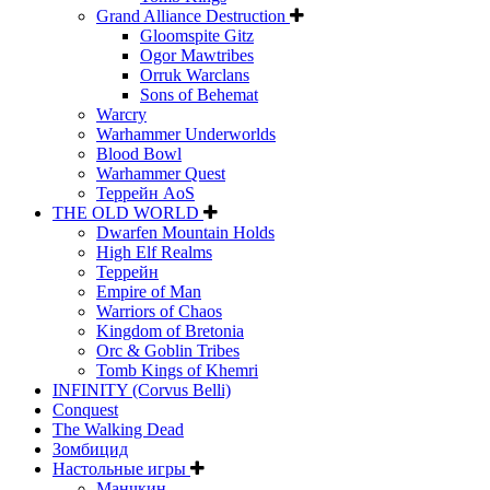
Grand Alliance Destruction
Gloomspite Gitz
Ogor Mawtribes
Orruk Warclans
Sons of Behemat
Warcry
Warhammer Underworlds
Blood Bowl
Warhammer Quest
Террейн AoS
THE OLD WORLD
Dwarfen Mountain Holds
High Elf Realms
Террейн
Empire of Man
Warriors of Chaos
Kingdom of Bretonia
Orc & Goblin Tribes
Tomb Kings of Khemri
INFINITY (Corvus Belli)
Conquest
The Walking Dead
Зомбицид
Настольные игры
Манчкин