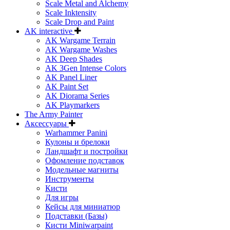
Scale Metal and Alchemy
Scale Inktensity
Scale Drop and Paint
AK interactive
AK Wargame Terrain
AK Wargame Washes
AK Deep Shades
AK 3Gen Intense Colors
AK Panel Liner
AK Paint Set
AK Diorama Series
AK Playmarkers
The Army Painter
Аксессуары
Warhammer Panini
Кулоны и брелоки
Ландшафт и постройки
Офомление подставок
Модельные магниты
Инструменты
Кисти
Для игры
Кейсы для миниатюр
Подставки (Базы)
Кисти Miniwarpaint