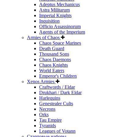
Adeptus Mechanicus
Astra Militarum
Imperial Knights
Inquisition
Officio Assassinorum
Agents of the Imperium
Armies of Chaos
Chaos Space Marines
Death Guard
Thousand Sons
Chaos Daemons
Chaos Knights
World Eaters
Emperor's Children
Xenos Armies
Craftwords / Eldar
Drukhari / Dark Eldar
Harlequins
Genestealer Cults
Necrons
Orks
Tau Empire
Tyranids
Leagues of Votann
Стартовые наборы