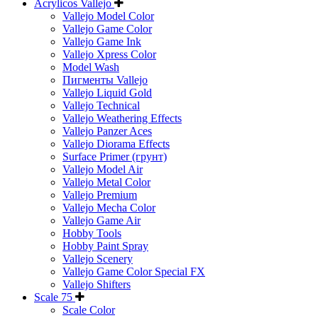
Acrylicos Vallejo
Vallejo Model Color
Vallejo Game Color
Vallejo Game Ink
Vallejo Xpress Color
Model Wash
Пигменты Vallejo
Vallejo Liquid Gold
Vallejo Technical
Vallejo Weathering Effects
Vallejo Panzer Aces
Vallejo Diorama Effects
Surface Primer (грунт)
Vallejo Model Air
Vallejo Metal Color
Vallejo Premium
Vallejo Mecha Color
Vallejo Game Air
Hobby Tools
Hobby Paint Spray
Vallejo Scenery
Vallejo Game Color Special FX
Vallejo Shifters
Scale 75
Scale Color