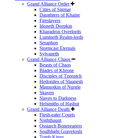
Grand Alliance Order
Cities of Sigmar
Daughters of Khaine
Fireslayers
Idoneth Deepkin
Kharadron Overlords
Lumineth Realm-lords
Seraphon
Stormcast Eternals
Sylvaneth
Grand Alliance Chaos
Beasts of Chaos
Blades of Khrone
Disciples of Tzeentch
Hedonites of Slaanesh
Maggotkin of Nurgle
Skaven
Slaves to Darkness
Helsmiths of Hashut
Grand Alliance Death
Flesh-eater Courts
Nighthaunt
Ossiarch Bonereapers
Soulblight Gravelords
Tomb Kings