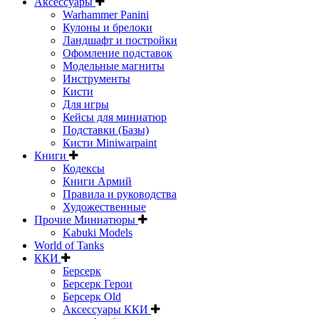
Аксессуары
Warhammer Panini
Кулоны и брелоки
Ландшафт и постройки
Офомление подставок
Модельные магниты
Инструменты
Кисти
Для игры
Кейсы для миниатюр
Подставки (Базы)
Кисти Miniwarpaint
Книги
Кодексы
Книги Армий
Правила и руководства
Художественные
Прочие Миниатюры
Kabuki Models
World of Tanks
ККИ
Берсерк
Берсерк Герои
Берсерк Old
Аксессуары ККИ