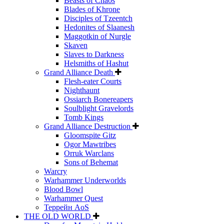
Beasts of Chaos
Blades of Khrone
Disciples of Tzeentch
Hedonites of Slaanesh
Maggotkin of Nurgle
Skaven
Slaves to Darkness
Helsmiths of Hashut
Grand Alliance Death
Flesh-eater Courts
Nighthaunt
Ossiarch Bonereapers
Soulblight Gravelords
Tomb Kings
Grand Alliance Destruction
Gloomspite Gitz
Ogor Mawtribes
Orruk Warclans
Sons of Behemat
Warcry
Warhammer Underworlds
Blood Bowl
Warhammer Quest
Террейн AoS
THE OLD WORLD