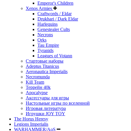
Emperor's Children
Xenos Armies
Craftwords / Eldar
Drukhari / Dark Eldar
Harlequins
Genestealer Cults
Necrons
Orks
Tau Empire
Tyranids
Leagues of Votann
Стартовые наборы
Adeptus Titanicus
Aeronautica Imperialis
Necromunda
Kill Team
Террейн 40k
Apocalypse
Аксессуары для игры
Настольные игры по вселенной
Игровая литература
Игрушки JOY TOY
The Horus Heresy
Legions Imperialis
WARHAMMER/AoS