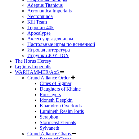
Adeptus Titanicus
Aeronautica Imperialis
Necromunda
Kill Team
Террейн 40k
Apocalypse
Аксессуары для игры
Настольные игры по вселенной
Игровая литература
Игрушки JOY TOY
The Horus Heresy
Legions Imperialis
WARHAMMER/AoS
Grand Alliance Order
Cities of Sigmar
Daughters of Khaine
Fireslayers
Idoneth Deepkin
Kharadron Overlords
Lumineth Realm-lords
Seraphon
Stormcast Eternals
Sylvaneth
Grand Alliance Chaos