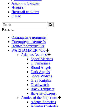
Акции и Скидки
Новости
Личный кабинет
О нас
Каталог
Ожидаемые новинки!
Спецпредложение %
Новые поступления
WARHAMMER 40K
Adeptus Astartes
Space Marines
Ultramarines
Blood Angels
Dark Angels
Space Wolves
Grey Knights
Deathwatch
Black Templars
Другие Ордены
Armies of the Imperium
Adepta Sororitas
Adeptus Custodes