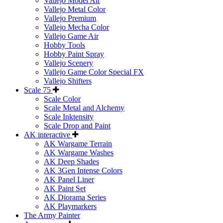
Vallejo Model Air
Vallejo Metal Color
Vallejo Premium
Vallejo Mecha Color
Vallejo Game Air
Hobby Tools
Hobby Paint Spray
Vallejo Scenery
Vallejo Game Color Special FX
Vallejo Shifters
Scale 75
Scale Color
Scale Metal and Alchemy
Scale Inktensity
Scale Drop and Paint
AK interactive
AK Wargame Terrain
AK Wargame Washes
AK Deep Shades
AK 3Gen Intense Colors
AK Panel Liner
AK Paint Set
AK Diorama Series
AK Playmarkers
The Army Painter