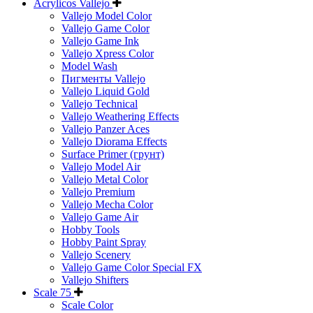
Acrylicos Vallejo
Vallejo Model Color
Vallejo Game Color
Vallejo Game Ink
Vallejo Xpress Color
Model Wash
Пигменты Vallejo
Vallejo Liquid Gold
Vallejo Technical
Vallejo Weathering Effects
Vallejo Panzer Aces
Vallejo Diorama Effects
Surface Primer (грунт)
Vallejo Model Air
Vallejo Metal Color
Vallejo Premium
Vallejo Mecha Color
Vallejo Game Air
Hobby Tools
Hobby Paint Spray
Vallejo Scenery
Vallejo Game Color Special FX
Vallejo Shifters
Scale 75
Scale Color