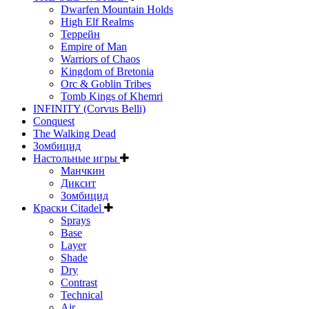
Dwarfen Mountain Holds
High Elf Realms
Террейн
Empire of Man
Warriors of Chaos
Kingdom of Bretonia
Orc & Goblin Tribes
Tomb Kings of Khemri
INFINITY (Corvus Belli)
Conquest
The Walking Dead
Зомбицид
Настольные игры
Манчкин
Диксит
Зомбицид
Краски Citadel
Sprays
Base
Layer
Shade
Dry
Contrast
Technical
Air