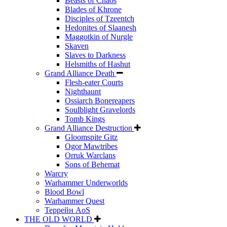
Beasts of Chaos
Blades of Khrone
Disciples of Tzeentch
Hedonites of Slaanesh
Maggotkin of Nurgle
Skaven
Slaves to Darkness
Helsmiths of Hashut
Grand Alliance Death
Flesh-eater Courts
Nighthaunt
Ossiarch Bonereapers
Soulblight Gravelords
Tomb Kings
Grand Alliance Destruction
Gloomspite Gitz
Ogor Mawtribes
Orruk Warclans
Sons of Behemat
Warcry
Warhammer Underworlds
Blood Bowl
Warhammer Quest
Террейн AoS
THE OLD WORLD