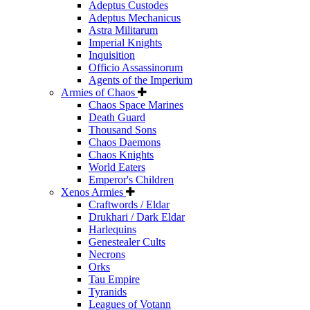
Adeptus Custodes
Adeptus Mechanicus
Astra Militarum
Imperial Knights
Inquisition
Officio Assassinorum
Agents of the Imperium
Armies of Chaos
Chaos Space Marines
Death Guard
Thousand Sons
Chaos Daemons
Chaos Knights
World Eaters
Emperor's Children
Xenos Armies
Craftwords / Eldar
Drukhari / Dark Eldar
Harlequins
Genestealer Cults
Necrons
Orks
Tau Empire
Tyranids
Leagues of Votann