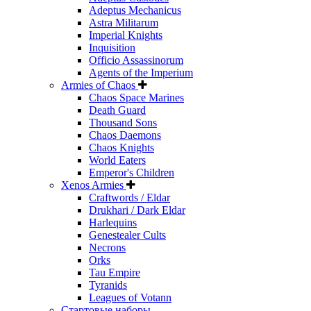
Adeptus Mechanicus
Astra Militarum
Imperial Knights
Inquisition
Officio Assassinorum
Agents of the Imperium
Armies of Chaos
Chaos Space Marines
Death Guard
Thousand Sons
Chaos Daemons
Chaos Knights
World Eaters
Emperor's Children
Xenos Armies
Craftwords / Eldar
Drukhari / Dark Eldar
Harlequins
Genestealer Cults
Necrons
Orks
Tau Empire
Tyranids
Leagues of Votann
Стартовые наборы