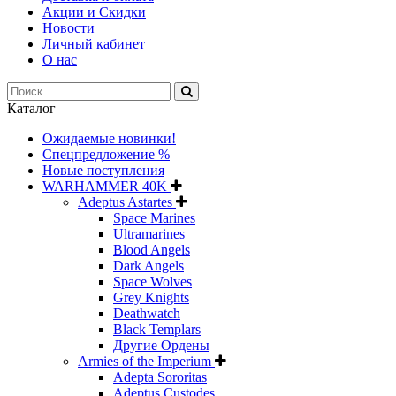
Акции и Скидки
Новости
Личный кабинет
О нас
Каталог
Ожидаемые новинки!
Спецпредложение %
Новые поступления
WARHAMMER 40K
Adeptus Astartes
Space Marines
Ultramarines
Blood Angels
Dark Angels
Space Wolves
Grey Knights
Deathwatch
Black Templars
Другие Ордены
Armies of the Imperium
Adepta Sororitas
Adeptus Custodes