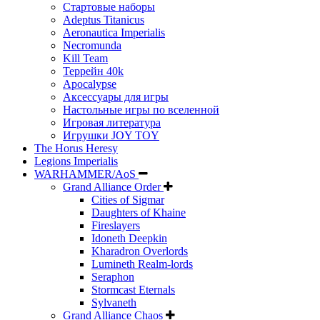
Стартовые наборы
Adeptus Titanicus
Aeronautica Imperialis
Necromunda
Kill Team
Террейн 40k
Apocalypse
Аксессуары для игры
Настольные игры по вселенной
Игровая литература
Игрушки JOY TOY
The Horus Heresy
Legions Imperialis
WARHAMMER/AoS
Grand Alliance Order
Cities of Sigmar
Daughters of Khaine
Fireslayers
Idoneth Deepkin
Kharadron Overlords
Lumineth Realm-lords
Seraphon
Stormcast Eternals
Sylvaneth
Grand Alliance Chaos