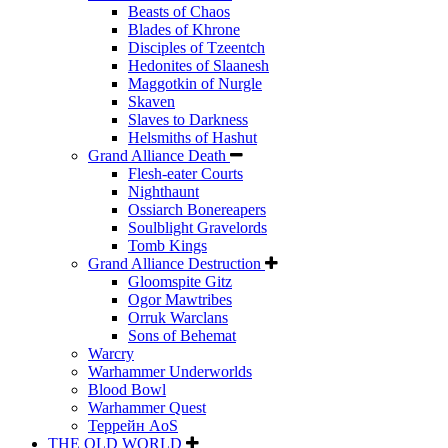
Beasts of Chaos
Blades of Khrone
Disciples of Tzeentch
Hedonites of Slaanesh
Maggotkin of Nurgle
Skaven
Slaves to Darkness
Helsmiths of Hashut
Grand Alliance Death
Flesh-eater Courts
Nighthaunt
Ossiarch Bonereapers
Soulblight Gravelords
Tomb Kings
Grand Alliance Destruction
Gloomspite Gitz
Ogor Mawtribes
Orruk Warclans
Sons of Behemat
Warcry
Warhammer Underworlds
Blood Bowl
Warhammer Quest
Террейн AoS
THE OLD WORLD