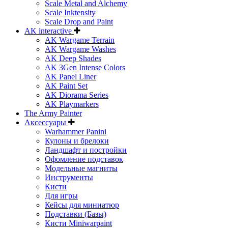
Scale Metal and Alchemy
Scale Inktensity
Scale Drop and Paint
AK interactive
AK Wargame Terrain
AK Wargame Washes
AK Deep Shades
AK 3Gen Intense Colors
AK Panel Liner
AK Paint Set
AK Diorama Series
AK Playmarkers
The Army Painter
Аксессуары
Warhammer Panini
Кулоны и брелоки
Ландшафт и постройки
Офомление подставок
Модельные магниты
Инструменты
Кисти
Для игры
Кейсы для миниатюр
Подставки (Базы)
Кисти Miniwarpaint