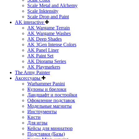
Scale Metal and Alchemy
Scale Inktensity
Scale Drop and Paint
AK interactive
AK Wargame Terrain
AK Wargame Washes
AK Deep Shades
AK 3Gen Intense Colors
AK Panel Liner
AK Paint Set
AK Diorama Series
AK Playmarkers
The Army Painter
Аксессуары
Warhammer Panini
Кулоны и брелоки
Ландшафт и постройки
Офомление подставок
Модельные магниты
Инструменты
Кисти
Для игры
Кейсы для миниатюр
Подставки (Базы)