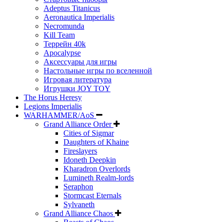
Adeptus Titanicus
Aeronautica Imperialis
Necromunda
Kill Team
Террейн 40k
Apocalypse
Аксессуары для игры
Настольные игры по вселенной
Игровая литература
Игрушки JOY TOY
The Horus Heresy
Legions Imperialis
WARHAMMER/AoS
Grand Alliance Order
Cities of Sigmar
Daughters of Khaine
Fireslayers
Idoneth Deepkin
Kharadron Overlords
Lumineth Realm-lords
Seraphon
Stormcast Eternals
Sylvaneth
Grand Alliance Chaos