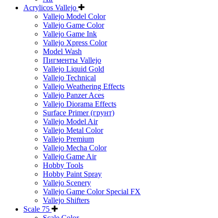
Acrylicos Vallejo
Vallejo Model Color
Vallejo Game Color
Vallejo Game Ink
Vallejo Xpress Color
Model Wash
Пигменты Vallejo
Vallejo Liquid Gold
Vallejo Technical
Vallejo Weathering Effects
Vallejo Panzer Aces
Vallejo Diorama Effects
Surface Primer (грунт)
Vallejo Model Air
Vallejo Metal Color
Vallejo Premium
Vallejo Mecha Color
Vallejo Game Air
Hobby Tools
Hobby Paint Spray
Vallejo Scenery
Vallejo Game Color Special FX
Vallejo Shifters
Scale 75
Scale Color