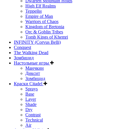
Dwarfen Mountain Holds
High Elf Realms
Террейн
Empire of Man
Warriors of Chaos
Kingdom of Bretonia
Orc & Goblin Tribes
Tomb Kings of Khemri
INFINITY (Corvus Belli)
Conquest
The Walking Dead
Зомбицид
Настольные игры
Манчкин
Диксит
Зомбицид
Краски Citadel
Sprays
Base
Layer
Shade
Dry
Contrast
Technical
Air