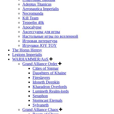
Adeptus Titanicus
Aeronautica Imperialis
Necromunda
Kill Team
Террейн 40k
Apocalypse
Аксессуары для игры
Настольные игры по вселенной
Игровая литература
Игрушки JOY TOY
The Horus Heresy
Legions Imperialis
WARHAMMER/AoS
Grand Alliance Order
Cities of Sigmar
Daughters of Khaine
Fireslayers
Idoneth Deepkin
Kharadron Overlords
Lumineth Realm-lords
Seraphon
Stormcast Eternals
Sylvaneth
Grand Alliance Chaos