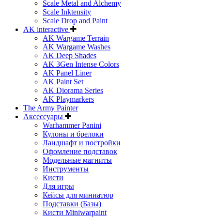
Scale Metal and Alchemy
Scale Inktensity
Scale Drop and Paint
AK interactive
AK Wargame Terrain
AK Wargame Washes
AK Deep Shades
AK 3Gen Intense Colors
AK Panel Liner
AK Paint Set
AK Diorama Series
AK Playmarkers
The Army Painter
Аксессуары
Warhammer Panini
Кулоны и брелоки
Ландшафт и постройки
Офомление подставок
Модельные магниты
Инструменты
Кисти
Для игры
Кейсы для миниатюр
Подставки (Базы)
Кисти Miniwarpaint