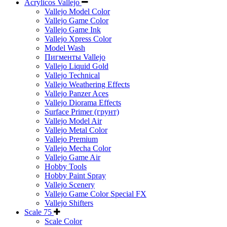
Acrylicos Vallejo
Vallejo Model Color
Vallejo Game Color
Vallejo Game Ink
Vallejo Xpress Color
Model Wash
Пигменты Vallejo
Vallejo Liquid Gold
Vallejo Technical
Vallejo Weathering Effects
Vallejo Panzer Aces
Vallejo Diorama Effects
Surface Primer (грунт)
Vallejo Model Air
Vallejo Metal Color
Vallejo Premium
Vallejo Mecha Color
Vallejo Game Air
Hobby Tools
Hobby Paint Spray
Vallejo Scenery
Vallejo Game Color Special FX
Vallejo Shifters
Scale 75
Scale Color