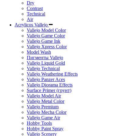
Dry
Contrast
Technical
Air
Acrylicos Vallejo
Vallejo Model Color
Vallejo Game Color
Vallejo Game Ink
Vallejo Xpress Color
Model Wash
Пигменты Vallejo
Vallejo Liquid Gold
Vallejo Technical
Vallejo Weathering Effects
Vallejo Panzer Aces
Vallejo Diorama Effects
Surface Primer (грунт)
Vallejo Model Air
Vallejo Metal Color
Vallejo Premium
Vallejo Mecha Color
Vallejo Game Air
Hobby Tools
Hobby Paint Spray
Vallejo Scenery