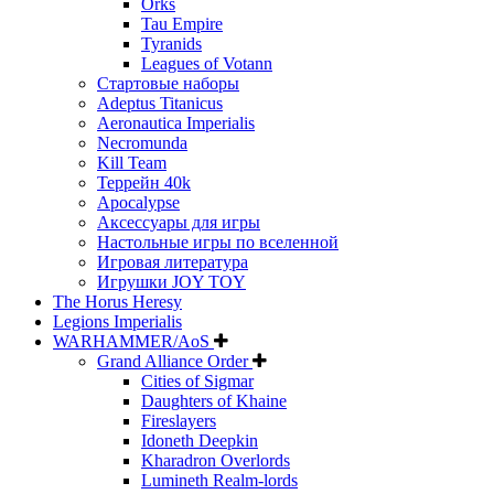
Orks
Tau Empire
Tyranids
Leagues of Votann
Стартовые наборы
Adeptus Titanicus
Aeronautica Imperialis
Necromunda
Kill Team
Террейн 40k
Apocalypse
Аксессуары для игры
Настольные игры по вселенной
Игровая литература
Игрушки JOY TOY
The Horus Heresy
Legions Imperialis
WARHAMMER/AoS
Grand Alliance Order
Cities of Sigmar
Daughters of Khaine
Fireslayers
Idoneth Deepkin
Kharadron Overlords
Lumineth Realm-lords