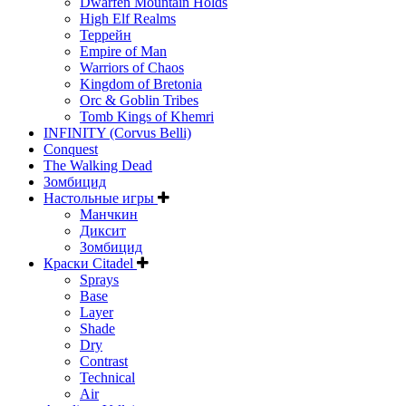
Dwarfen Mountain Holds
High Elf Realms
Террейн
Empire of Man
Warriors of Chaos
Kingdom of Bretonia
Orc & Goblin Tribes
Tomb Kings of Khemri
INFINITY (Corvus Belli)
Conquest
The Walking Dead
Зомбицид
Настольные игры
Манчкин
Диксит
Зомбицид
Краски Citadel
Sprays
Base
Layer
Shade
Dry
Contrast
Technical
Air