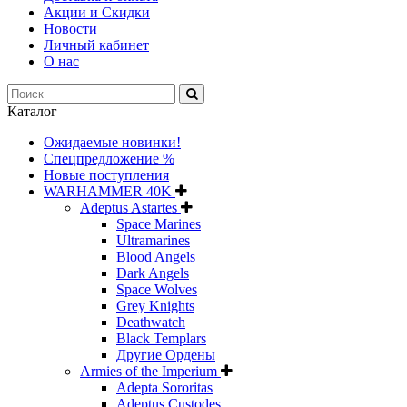
Акции и Скидки
Новости
Личный кабинет
О нас
Каталог
Ожидаемые новинки!
Спецпредложение %
Новые поступления
WARHAMMER 40K
Adeptus Astartes
Space Marines
Ultramarines
Blood Angels
Dark Angels
Space Wolves
Grey Knights
Deathwatch
Black Templars
Другие Ордены
Armies of the Imperium
Adepta Sororitas
Adeptus Custodes