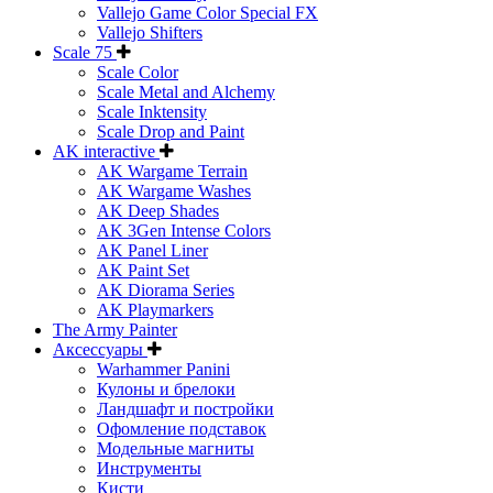
Vallejo Game Color Special FX
Vallejo Shifters
Scale 75
Scale Color
Scale Metal and Alchemy
Scale Inktensity
Scale Drop and Paint
AK interactive
AK Wargame Terrain
AK Wargame Washes
AK Deep Shades
AK 3Gen Intense Colors
AK Panel Liner
AK Paint Set
AK Diorama Series
AK Playmarkers
The Army Painter
Аксессуары
Warhammer Panini
Кулоны и брелоки
Ландшафт и постройки
Офомление подставок
Модельные магниты
Инструменты
Кисти