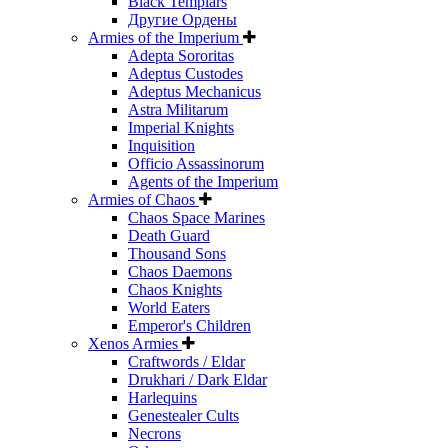
Black Templars
Другие Ордены
Armies of the Imperium
Adepta Sororitas
Adeptus Custodes
Adeptus Mechanicus
Astra Militarum
Imperial Knights
Inquisition
Officio Assassinorum
Agents of the Imperium
Armies of Chaos
Chaos Space Marines
Death Guard
Thousand Sons
Chaos Daemons
Chaos Knights
World Eaters
Emperor's Children
Xenos Armies
Craftwords / Eldar
Drukhari / Dark Eldar
Harlequins
Genestealer Cults
Necrons