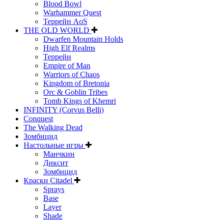
Blood Bowl
Warhammer Quest
Террейн AoS
THE OLD WORLD
Dwarfen Mountain Holds
High Elf Realms
Террейн
Empire of Man
Warriors of Chaos
Kingdom of Bretonia
Orc & Goblin Tribes
Tomb Kings of Khemri
INFINITY (Corvus Belli)
Conquest
The Walking Dead
Зомбицид
Настольные игры
Манчкин
Диксит
Зомбицид
Краски Citadel
Sprays
Base
Layer
Shade