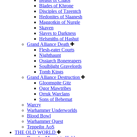
Beasts of Chaos
Blades of Khrone
Disciples of Tzeentch
Hedonites of Slaanesh
Maggotkin of Nurgle
Skaven
Slaves to Darkness
Helsmiths of Hashut
Grand Alliance Death
Flesh-eater Courts
Nighthaunt
Ossiarch Bonereapers
Soulblight Gravelords
Tomb Kings
Grand Alliance Destruction
Gloomspite Gitz
Ogor Mawtribes
Orruk Warclans
Sons of Behemat
Warcry
Warhammer Underworlds
Blood Bowl
Warhammer Quest
Террейн AoS
THE OLD WORLD