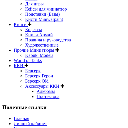
Для игры
Кейсы для миниатюр
Подставки (Базы)
Кисти Miniwarpaint
Книги
Кодексы
Книги Армий
Правила и руководства
Художественные
Прочие Миниатюры
Kabuki Models
World of Tanks
ККИ
Берсерк
Берсерк Герои
Берсерк Old
Аксессуары ККИ
Альбомы
Протектора
Полезные ссылки
Главная
Личный кабинет