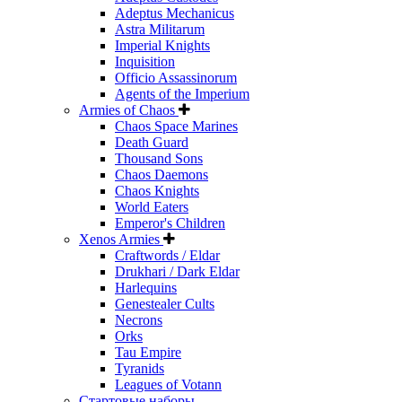
Adeptus Mechanicus
Astra Militarum
Imperial Knights
Inquisition
Officio Assassinorum
Agents of the Imperium
Armies of Chaos
Chaos Space Marines
Death Guard
Thousand Sons
Chaos Daemons
Chaos Knights
World Eaters
Emperor's Children
Xenos Armies
Craftwords / Eldar
Drukhari / Dark Eldar
Harlequins
Genestealer Cults
Necrons
Orks
Tau Empire
Tyranids
Leagues of Votann
Стартовые наборы