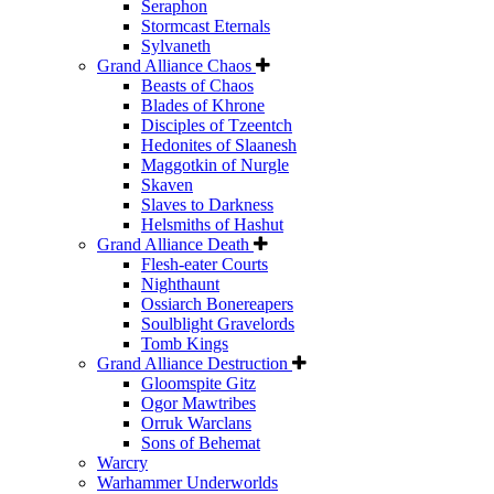
Seraphon
Stormcast Eternals
Sylvaneth
Grand Alliance Chaos
Beasts of Chaos
Blades of Khrone
Disciples of Tzeentch
Hedonites of Slaanesh
Maggotkin of Nurgle
Skaven
Slaves to Darkness
Helsmiths of Hashut
Grand Alliance Death
Flesh-eater Courts
Nighthaunt
Ossiarch Bonereapers
Soulblight Gravelords
Tomb Kings
Grand Alliance Destruction
Gloomspite Gitz
Ogor Mawtribes
Orruk Warclans
Sons of Behemat
Warcry
Warhammer Underworlds