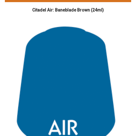
Citadel Air: Baneblade Brown (24ml)