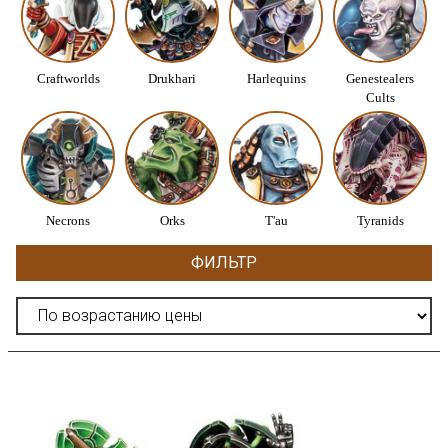
Craftworlds
Drukhari
Harlequins
Genestealers
Cults
Necrons
Orks
T'au
Tyranids
ФИЛЬТР