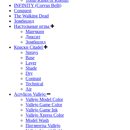
Tomb Kings of Khemri
INFINITY (Corvus Belli)
Conquest
The Walking Dead
Зомбицид
Настольные игры
Манчкин
Диксит
Зомбицид
Краски Citadel
Sprays
Base
Layer
Shade
Dry
Contrast
Technical
Air
Acrylicos Vallejo
Vallejo Model Color
Vallejo Game Color
Vallejo Game Ink
Vallejo Xpress Color
Model Wash
Пигменты Vallejo