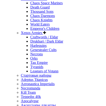
Chaos Space Marines
Death Guard
Thousand Sons
Chaos Daemons
Chaos Knights
World Eaters
Emperor's Children
Xenos Armies
Craftwords / Eldar
Drukhari / Dark Eldar
Harlequins
Genestealer Cults
Necrons
Orks
Tau Empire
Tyranids
Leagues of Votann
Стартовые наборы
Adeptus Titanicus
Aeronautica Imperialis
Necromunda
Kill Team
Террейн 40k
Apocalypse
Аксессуары для игры