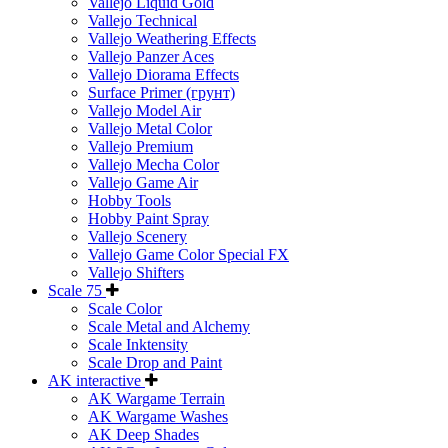
Vallejo Liquid Gold
Vallejo Technical
Vallejo Weathering Effects
Vallejo Panzer Aces
Vallejo Diorama Effects
Surface Primer (грунт)
Vallejo Model Air
Vallejo Metal Color
Vallejo Premium
Vallejo Mecha Color
Vallejo Game Air
Hobby Tools
Hobby Paint Spray
Vallejo Scenery
Vallejo Game Color Special FX
Vallejo Shifters
Scale 75
Scale Color
Scale Metal and Alchemy
Scale Inktensity
Scale Drop and Paint
AK interactive
AK Wargame Terrain
AK Wargame Washes
AK Deep Shades