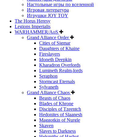
Настольные игры по вселенной
Игровая литература
Игрушки JOY TOY
The Horus Heresy
Legions Imperialis
WARHAMMER/AoS
Grand Alliance Order
Cities of Sigmar
Daughters of Khaine
Fireslayers
Idoneth Deepkin
Kharadron Overlords
Lumineth Realm-lords
Seraphon
Stormcast Eternals
Sylvaneth
Grand Alliance Chaos
Beasts of Chaos
Blades of Khrone
Disciples of Tzeentch
Hedonites of Slaanesh
Maggotkin of Nurgle
Skaven
Slaves to Darkness
Helsmiths of Hashut