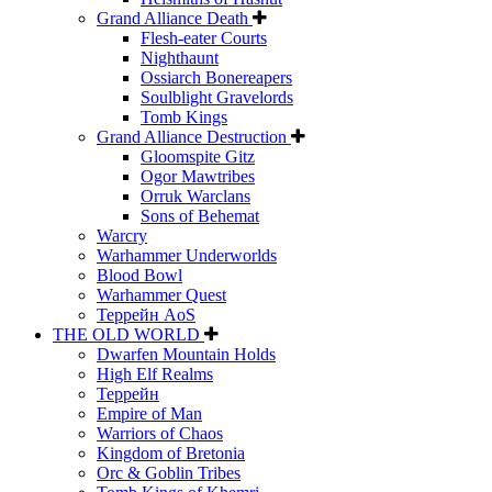
Grand Alliance Death
Flesh-eater Courts
Nighthaunt
Ossiarch Bonereapers
Soulblight Gravelords
Tomb Kings
Grand Alliance Destruction
Gloomspite Gitz
Ogor Mawtribes
Orruk Warclans
Sons of Behemat
Warcry
Warhammer Underworlds
Blood Bowl
Warhammer Quest
Террейн AoS
THE OLD WORLD
Dwarfen Mountain Holds
High Elf Realms
Террейн
Empire of Man
Warriors of Chaos
Kingdom of Bretonia
Orc & Goblin Tribes