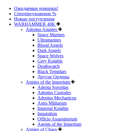
Ожидаемые новинки!
Спецпредложение %
Новые поступления
WARHAMMER 40K
Adeptus Astartes
Space Marines
Ultramarines
Blood Angels
Dark Angels
Space Wolves
Grey Knights
Deathwatch
Black Templars
Другие Ордены
Armies of the Imperium
Adepta Sororitas
Adeptus Custodes
Adeptus Mechanicus
Astra Militarum
Imperial Knights
Inquisition
Officio Assassinorum
Agents of the Imperium
Armies of Chaos