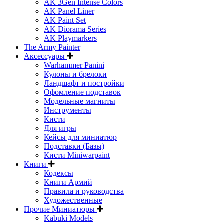
AK 3Gen Intense Colors
AK Panel Liner
AK Paint Set
AK Diorama Series
AK Playmarkers
The Army Painter
Аксессуары
Warhammer Panini
Кулоны и брелоки
Ландшафт и постройки
Офомление подставок
Модельные магниты
Инструменты
Кисти
Для игры
Кейсы для миниатюр
Подставки (Базы)
Кисти Miniwarpaint
Книги
Кодексы
Книги Армий
Правила и руководства
Художественные
Прочие Миниатюры
Kabuki Models