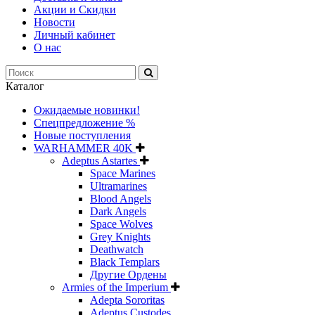
Акции и Скидки
Новости
Личный кабинет
О нас
Каталог
Ожидаемые новинки!
Спецпредложение %
Новые поступления
WARHAMMER 40K
Adeptus Astartes
Space Marines
Ultramarines
Blood Angels
Dark Angels
Space Wolves
Grey Knights
Deathwatch
Black Templars
Другие Ордены
Armies of the Imperium
Adepta Sororitas
Adeptus Custodes