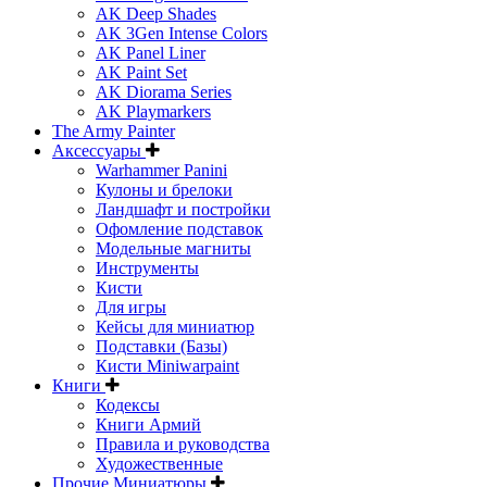
AK Deep Shades
AK 3Gen Intense Colors
AK Panel Liner
AK Paint Set
AK Diorama Series
AK Playmarkers
The Army Painter
Аксессуары
Warhammer Panini
Кулоны и брелоки
Ландшафт и постройки
Офомление подставок
Модельные магниты
Инструменты
Кисти
Для игры
Кейсы для миниатюр
Подставки (Базы)
Кисти Miniwarpaint
Книги
Кодексы
Книги Армий
Правила и руководства
Художественные
Прочие Миниатюры