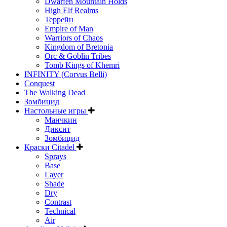
Dwarfen Mountain Holds
High Elf Realms
Террейн
Empire of Man
Warriors of Chaos
Kingdom of Bretonia
Orc & Goblin Tribes
Tomb Kings of Khemri
INFINITY (Corvus Belli)
Conquest
The Walking Dead
Зомбицид
Настольные игры
Манчкин
Диксит
Зомбицид
Краски Citadel
Sprays
Base
Layer
Shade
Dry
Contrast
Technical
Air