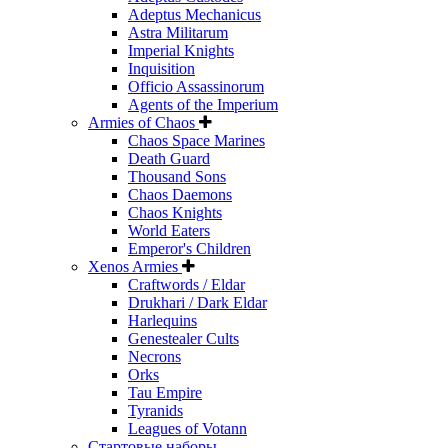
Adeptus Mechanicus
Astra Militarum
Imperial Knights
Inquisition
Officio Assassinorum
Agents of the Imperium
Armies of Chaos
Chaos Space Marines
Death Guard
Thousand Sons
Chaos Daemons
Chaos Knights
World Eaters
Emperor's Children
Xenos Armies
Craftwords / Eldar
Drukhari / Dark Eldar
Harlequins
Genestealer Cults
Necrons
Orks
Tau Empire
Tyranids
Leagues of Votann
Стартовые наборы