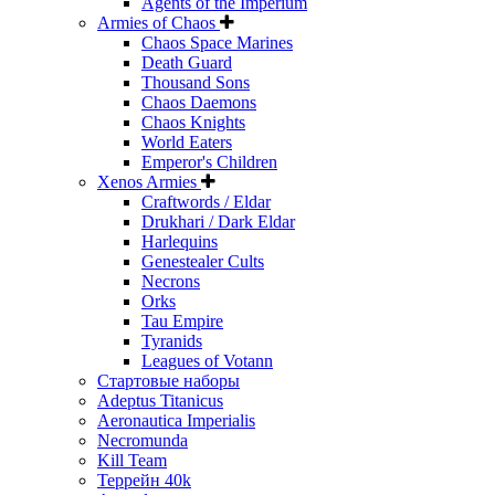
Agents of the Imperium
Armies of Chaos
Chaos Space Marines
Death Guard
Thousand Sons
Chaos Daemons
Chaos Knights
World Eaters
Emperor's Children
Xenos Armies
Craftwords / Eldar
Drukhari / Dark Eldar
Harlequins
Genestealer Cults
Necrons
Orks
Tau Empire
Tyranids
Leagues of Votann
Стартовые наборы
Adeptus Titanicus
Aeronautica Imperialis
Necromunda
Kill Team
Террейн 40k