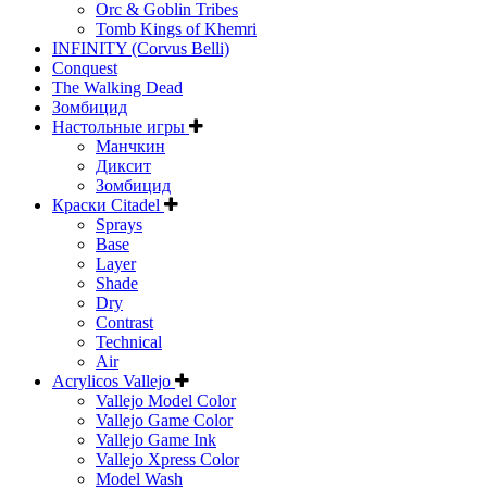
Orc & Goblin Tribes
Tomb Kings of Khemri
INFINITY (Corvus Belli)
Conquest
The Walking Dead
Зомбицид
Настольные игры
Манчкин
Диксит
Зомбицид
Краски Citadel
Sprays
Base
Layer
Shade
Dry
Contrast
Technical
Air
Acrylicos Vallejo
Vallejo Model Color
Vallejo Game Color
Vallejo Game Ink
Vallejo Xpress Color
Model Wash