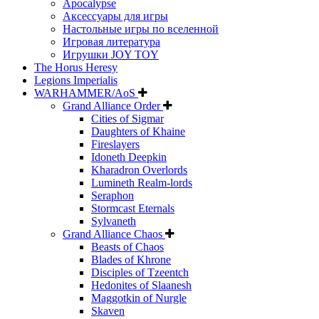
Apocalypse
Аксессуары для игры
Настольные игры по вселенной
Игровая литература
Игрушки JOY TOY
The Horus Heresy
Legions Imperialis
WARHAMMER/AoS
Grand Alliance Order
Cities of Sigmar
Daughters of Khaine
Fireslayers
Idoneth Deepkin
Kharadron Overlords
Lumineth Realm-lords
Seraphon
Stormcast Eternals
Sylvaneth
Grand Alliance Chaos
Beasts of Chaos
Blades of Khrone
Disciples of Tzeentch
Hedonites of Slaanesh
Maggotkin of Nurgle
Skaven