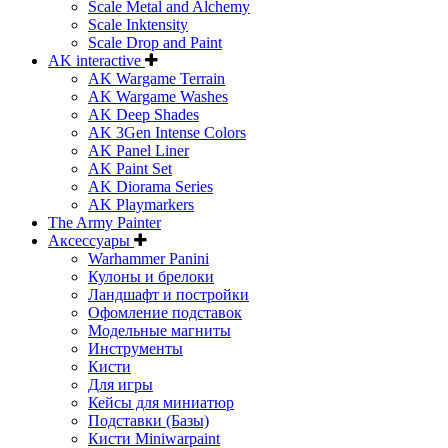
Scale Metal and Alchemy
Scale Inktensity
Scale Drop and Paint
AK interactive
AK Wargame Terrain
AK Wargame Washes
AK Deep Shades
AK 3Gen Intense Colors
AK Panel Liner
AK Paint Set
AK Diorama Series
AK Playmarkers
The Army Painter
Аксессуары
Warhammer Panini
Кулоны и брелоки
Ландшафт и постройки
Офомление подставок
Модельные магниты
Инструменты
Кисти
Для игры
Кейсы для миниатюр
Подставки (Базы)
Кисти Miniwarpaint