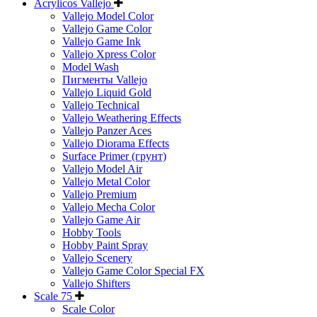
Acrylicos Vallejo
Vallejo Model Color
Vallejo Game Color
Vallejo Game Ink
Vallejo Xpress Color
Model Wash
Пигменты Vallejo
Vallejo Liquid Gold
Vallejo Technical
Vallejo Weathering Effects
Vallejo Panzer Aces
Vallejo Diorama Effects
Surface Primer (грунт)
Vallejo Model Air
Vallejo Metal Color
Vallejo Premium
Vallejo Mecha Color
Vallejo Game Air
Hobby Tools
Hobby Paint Spray
Vallejo Scenery
Vallejo Game Color Special FX
Vallejo Shifters
Scale 75
Scale Color