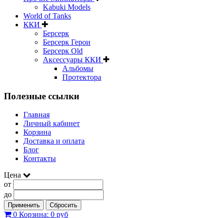
Kabuki Models
World of Tanks
ККИ
Берсерк
Берсерк Герои
Берсерк Old
Аксессуары ККИ
Альбомы
Протектора
Полезные ссылки
Главная
Личный кабинет
Корзина
Доставка и оплата
Блог
Контакты
Цена
от
до
Применить
Сбросить
0
Корзина:
0 руб