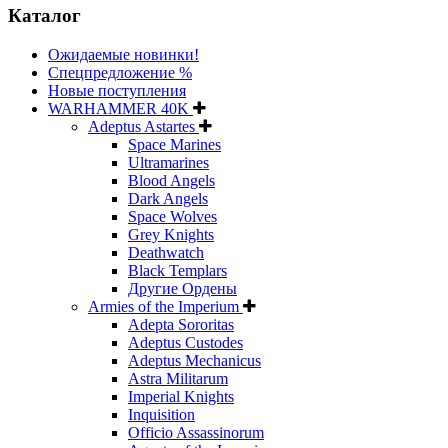
Каталог
Ожидаемые новинки!
Спецпредложение %
Новые поступления
WARHAMMER 40K
Adeptus Astartes
Space Marines
Ultramarines
Blood Angels
Dark Angels
Space Wolves
Grey Knights
Deathwatch
Black Templars
Другие Ордены
Armies of the Imperium
Adepta Sororitas
Adeptus Custodes
Adeptus Mechanicus
Astra Militarum
Imperial Knights
Inquisition
Officio Assassinorum