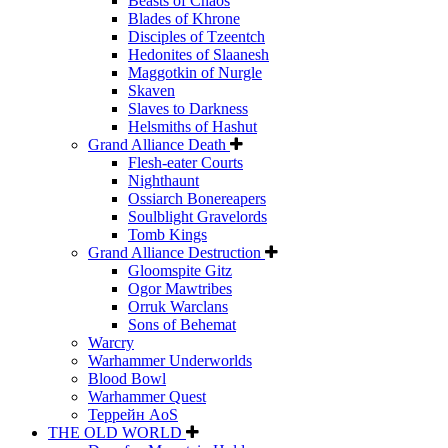
Beasts of Chaos
Blades of Khrone
Disciples of Tzeentch
Hedonites of Slaanesh
Maggotkin of Nurgle
Skaven
Slaves to Darkness
Helsmiths of Hashut
Grand Alliance Death
Flesh-eater Courts
Nighthaunt
Ossiarch Bonereapers
Soulblight Gravelords
Tomb Kings
Grand Alliance Destruction
Gloomspite Gitz
Ogor Mawtribes
Orruk Warclans
Sons of Behemat
Warcry
Warhammer Underworlds
Blood Bowl
Warhammer Quest
Террейн AoS
THE OLD WORLD