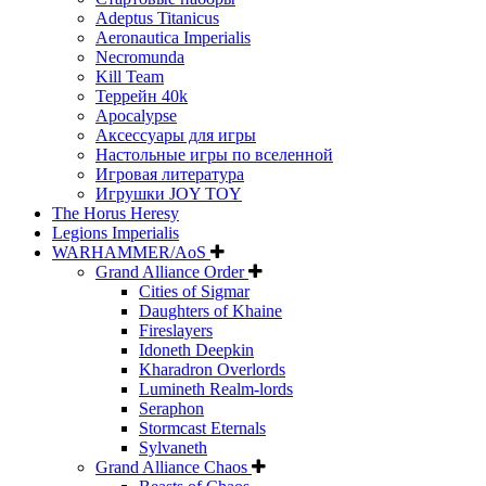
Adeptus Titanicus
Aeronautica Imperialis
Necromunda
Kill Team
Террейн 40k
Apocalypse
Аксессуары для игры
Настольные игры по вселенной
Игровая литература
Игрушки JOY TOY
The Horus Heresy
Legions Imperialis
WARHAMMER/AoS
Grand Alliance Order
Cities of Sigmar
Daughters of Khaine
Fireslayers
Idoneth Deepkin
Kharadron Overlords
Lumineth Realm-lords
Seraphon
Stormcast Eternals
Sylvaneth
Grand Alliance Chaos