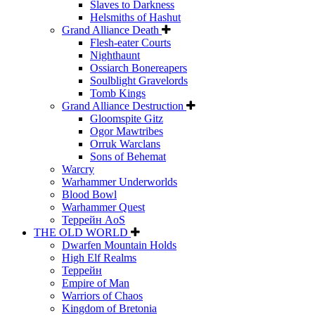
Slaves to Darkness
Helsmiths of Hashut
Grand Alliance Death
Flesh-eater Courts
Nighthaunt
Ossiarch Bonereapers
Soulblight Gravelords
Tomb Kings
Grand Alliance Destruction
Gloomspite Gitz
Ogor Mawtribes
Orruk Warclans
Sons of Behemat
Warcry
Warhammer Underworlds
Blood Bowl
Warhammer Quest
Террейн AoS
THE OLD WORLD
Dwarfen Mountain Holds
High Elf Realms
Террейн
Empire of Man
Warriors of Chaos
Kingdom of Bretonia