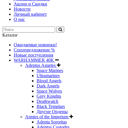
Акции и Скидки
Новости
Личный кабинет
О нас
Каталог
Ожидаемые новинки!
Спецпредложение %
Новые поступления
WARHAMMER 40K
Adeptus Astartes
Space Marines
Ultramarines
Blood Angels
Dark Angels
Space Wolves
Grey Knights
Deathwatch
Black Templars
Другие Ордены
Armies of the Imperium
Adepta Sororitas
Adeptus Custodes