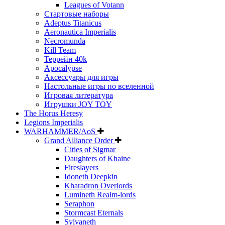
Leagues of Votann
Стартовые наборы
Adeptus Titanicus
Aeronautica Imperialis
Necromunda
Kill Team
Террейн 40k
Apocalypse
Аксессуары для игры
Настольные игры по вселенной
Игровая литература
Игрушки JOY TOY
The Horus Heresy
Legions Imperialis
WARHAMMER/AoS
Grand Alliance Order
Cities of Sigmar
Daughters of Khaine
Fireslayers
Idoneth Deepkin
Kharadron Overlords
Lumineth Realm-lords
Seraphon
Stormcast Eternals
Sylvaneth