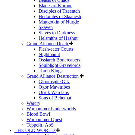
Beasts of Chaos
Blades of Khrone
Disciples of Tzeentch
Hedonites of Slaanesh
Maggotkin of Nurgle
Skaven
Slaves to Darkness
Helsmiths of Hashut
Grand Alliance Death
Flesh-eater Courts
Nighthaunt
Ossiarch Bonereapers
Soulblight Gravelords
Tomb Kings
Grand Alliance Destruction
Gloomspite Gitz
Ogor Mawtribes
Orruk Warclans
Sons of Behemat
Warcry
Warhammer Underworlds
Blood Bowl
Warhammer Quest
Террейн AoS
THE OLD WORLD