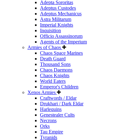
Adepta Sororitas
Adeptus Custodes
Adeptus Mechanicus
Astra Militarum
Imperial Knights
Inquisition
Officio Assassinorum
Agents of the Imperium
Armies of Chaos
Chaos Space Marines
Death Guard
Thousand Sons
Chaos Daemons
Chaos Knights
World Eaters
Emperor's Children
Xenos Armies
Craftwords / Eldar
Drukhari / Dark Eldar
Harlequins
Genestealer Cults
Necrons
Orks
Tau Empire
Tyranids