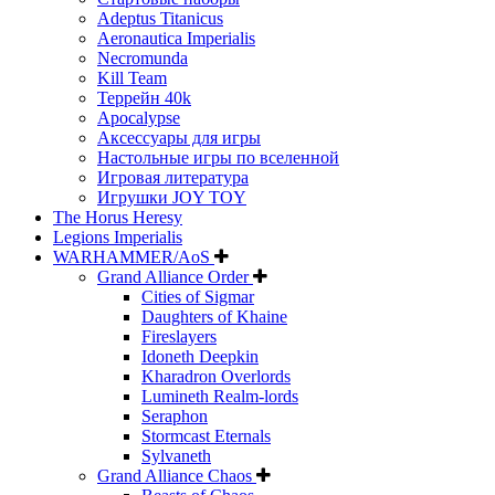
Adeptus Titanicus
Aeronautica Imperialis
Necromunda
Kill Team
Террейн 40k
Apocalypse
Аксессуары для игры
Настольные игры по вселенной
Игровая литература
Игрушки JOY TOY
The Horus Heresy
Legions Imperialis
WARHAMMER/AoS
Grand Alliance Order
Cities of Sigmar
Daughters of Khaine
Fireslayers
Idoneth Deepkin
Kharadron Overlords
Lumineth Realm-lords
Seraphon
Stormcast Eternals
Sylvaneth
Grand Alliance Chaos