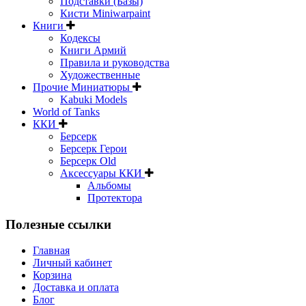
Подставки (Базы)
Кисти Miniwarpaint
Книги
Кодексы
Книги Армий
Правила и руководства
Художественные
Прочие Миниатюры
Kabuki Models
World of Tanks
ККИ
Берсерк
Берсерк Герои
Берсерк Old
Аксессуары ККИ
Альбомы
Протектора
Полезные ссылки
Главная
Личный кабинет
Корзина
Доставка и оплата
Блог