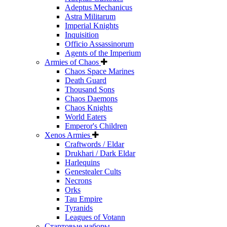
Adeptus Mechanicus
Astra Militarum
Imperial Knights
Inquisition
Officio Assassinorum
Agents of the Imperium
Armies of Chaos
Chaos Space Marines
Death Guard
Thousand Sons
Chaos Daemons
Chaos Knights
World Eaters
Emperor's Children
Xenos Armies
Craftwords / Eldar
Drukhari / Dark Eldar
Harlequins
Genestealer Cults
Necrons
Orks
Tau Empire
Tyranids
Leagues of Votann
Стартовые наборы