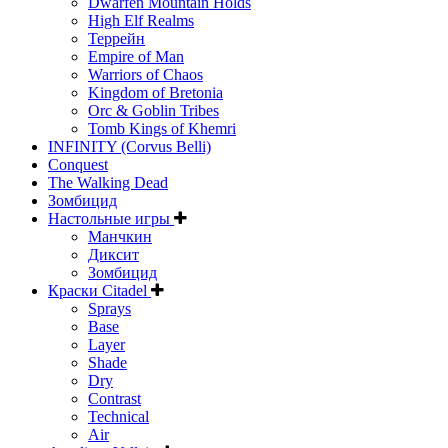
Dwarfen Mountain Holds
High Elf Realms
Террейн
Empire of Man
Warriors of Chaos
Kingdom of Bretonia
Orc & Goblin Tribes
Tomb Kings of Khemri
INFINITY (Corvus Belli)
Conquest
The Walking Dead
Зомбицид
Настольные игры
Манчкин
Диксит
Зомбицид
Краски Citadel
Sprays
Base
Layer
Shade
Dry
Contrast
Technical
Air