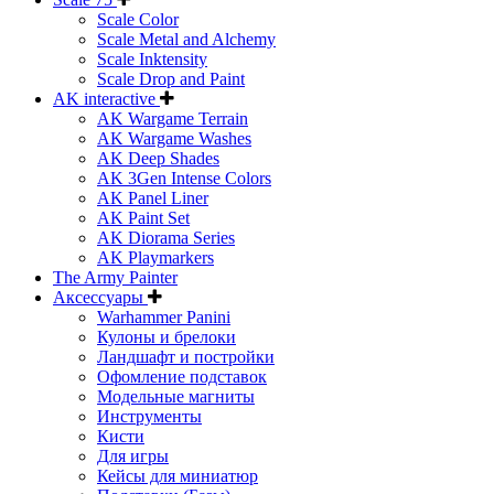
Scale Color
Scale Metal and Alchemy
Scale Inktensity
Scale Drop and Paint
AK interactive
AK Wargame Terrain
AK Wargame Washes
AK Deep Shades
AK 3Gen Intense Colors
AK Panel Liner
AK Paint Set
AK Diorama Series
AK Playmarkers
The Army Painter
Аксессуары
Warhammer Panini
Кулоны и брелоки
Ландшафт и постройки
Офомление подставок
Модельные магниты
Инструменты
Кисти
Для игры
Кейсы для миниатюр