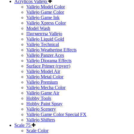
Acrylicos Vallejo
Vallejo Model Color
Vallejo Game Color
Vallejo Game Ink
Vallejo Xpress Color
Model Wash
Пигменты Vallejo
Vallejo Liquid Gold
Vallejo Technical
Vallejo Weathering Effects
Vallejo Panzer Aces
Vallejo Diorama Effects
Surface Primer (грунт)
Vallejo Model Air
Vallejo Metal Color
Vallejo Premium
Vallejo Mecha Color
Vallejo Game Air
Hobby Tools
Hobby Paint Spray
Vallejo Scenery
Vallejo Game Color Special FX
Vallejo Shifters
Scale 75
Scale Color