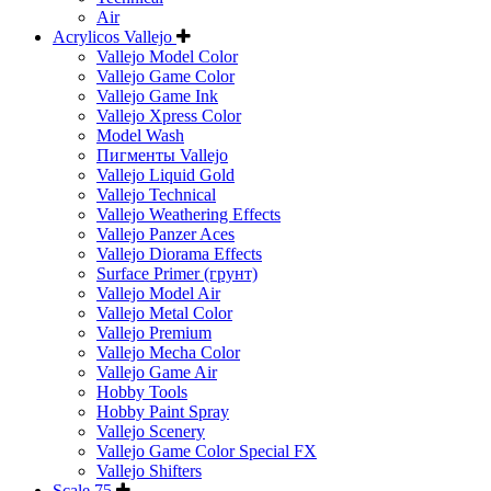
Air
Acrylicos Vallejo
Vallejo Model Color
Vallejo Game Color
Vallejo Game Ink
Vallejo Xpress Color
Model Wash
Пигменты Vallejo
Vallejo Liquid Gold
Vallejo Technical
Vallejo Weathering Effects
Vallejo Panzer Aces
Vallejo Diorama Effects
Surface Primer (грунт)
Vallejo Model Air
Vallejo Metal Color
Vallejo Premium
Vallejo Mecha Color
Vallejo Game Air
Hobby Tools
Hobby Paint Spray
Vallejo Scenery
Vallejo Game Color Special FX
Vallejo Shifters
Scale 75