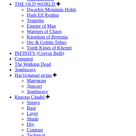
THE OLD WORLD
Dwarfen Mountain Holds
High Elf Realms
Террейн
Empire of Man
Warriors of Chaos
Kingdom of Bretonia
Orc & Goblin Tribes
Tomb Kings of Khemri
INFINITY (Corvus Belli)
Conquest
The Walking Dead
Зомбицид
Настольные игры
Манчкин
Диксит
Зомбицид
Краски Citadel
Sprays
Base
Layer
Shade
Dry
Contrast
Technical