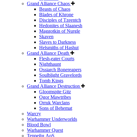
Grand Alliance Chaos
Beasts of Chaos
Blades of Khrone
Disciples of Tzeentch
Hedonites of Slaanesh
Maggotkin of Nurgle
Skaven
Slaves to Darkness
Helsmiths of Hashut
Grand Alliance Death
Flesh-eater Courts
Nighthaunt
Ossiarch Bonereapers
Soulblight Gravelords
Tomb Kings
Grand Alliance Destruction
Gloomspite Gitz
Ogor Mawtribes
Orruk Warclans
Sons of Behemat
Warcry
Warhammer Underworlds
Blood Bowl
Warhammer Quest
Террейн AoS