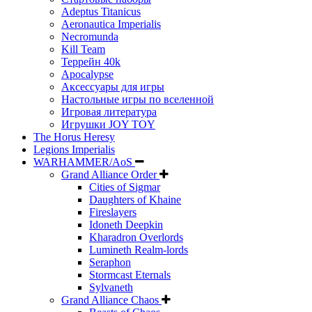
Adeptus Titanicus
Aeronautica Imperialis
Necromunda
Kill Team
Террейн 40k
Apocalypse
Аксессуары для игры
Настольные игры по вселенной
Игровая литература
Игрушки JOY TOY
The Horus Heresy
Legions Imperialis
WARHAMMER/AoS
Grand Alliance Order
Cities of Sigmar
Daughters of Khaine
Fireslayers
Idoneth Deepkin
Kharadron Overlords
Lumineth Realm-lords
Seraphon
Stormcast Eternals
Sylvaneth
Grand Alliance Chaos