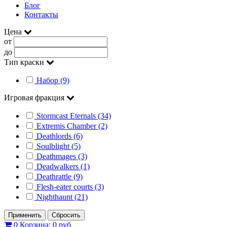
Блог
Контакты
Цена
от
до
Тип краски
Набор (9)
Игровая фракция
Stormcast Eternals (34)
Extremis Chamber (2)
Deathlords (6)
Soulblight (5)
Deathmages (3)
Deadwalkers (1)
Deathrattle (9)
Flesh-eater courts (3)
Nighthaunt (21)
Применить
Сбросить
0
Корзина:
0 руб