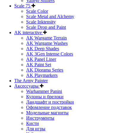
Vallejo Shifters
Scale 75
Scale Color
Scale Metal and Alchemy
Scale Inktensity
Scale Drop and Paint
AK interactive
AK Wargame Terrain
AK Wargame Washes
AK Deep Shades
AK 3Gen Intense Colors
AK Panel Liner
AK Paint Set
AK Diorama Series
AK Playmarkers
The Army Painter
Аксессуары
Warhammer Panini
Кулоны и брелоки
Ландшафт и постройки
Офомление подставок
Модельные магниты
Инструменты
Кисти
Для игры