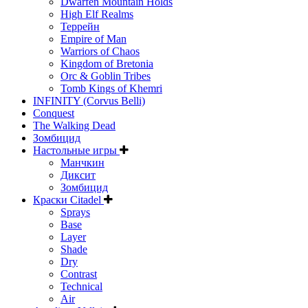
Dwarfen Mountain Holds
High Elf Realms
Террейн
Empire of Man
Warriors of Chaos
Kingdom of Bretonia
Orc & Goblin Tribes
Tomb Kings of Khemri
INFINITY (Corvus Belli)
Conquest
The Walking Dead
Зомбицид
Настольные игры
Манчкин
Диксит
Зомбицид
Краски Citadel
Sprays
Base
Layer
Shade
Dry
Contrast
Technical
Air