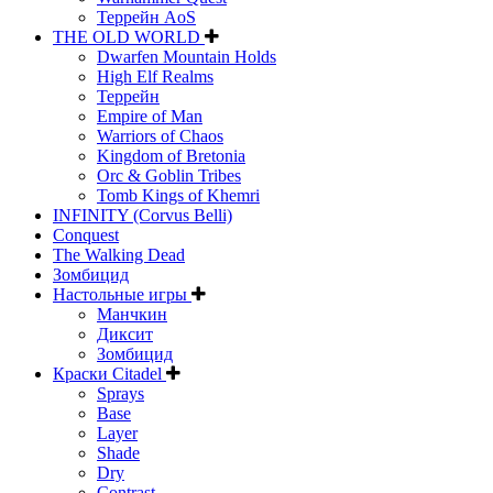
Террейн AoS
THE OLD WORLD
Dwarfen Mountain Holds
High Elf Realms
Террейн
Empire of Man
Warriors of Chaos
Kingdom of Bretonia
Orc & Goblin Tribes
Tomb Kings of Khemri
INFINITY (Corvus Belli)
Conquest
The Walking Dead
Зомбицид
Настольные игры
Манчкин
Диксит
Зомбицид
Краски Citadel
Sprays
Base
Layer
Shade
Dry
Contrast