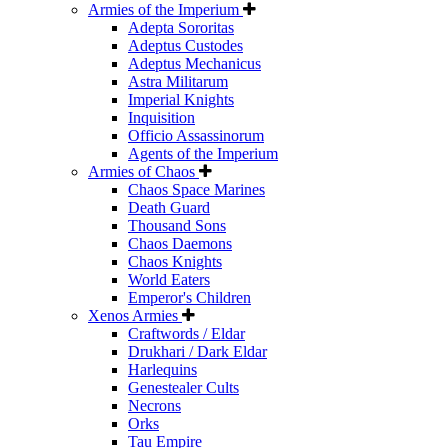
Armies of the Imperium
Adepta Sororitas
Adeptus Custodes
Adeptus Mechanicus
Astra Militarum
Imperial Knights
Inquisition
Officio Assassinorum
Agents of the Imperium
Armies of Chaos
Chaos Space Marines
Death Guard
Thousand Sons
Chaos Daemons
Chaos Knights
World Eaters
Emperor's Children
Xenos Armies
Craftwords / Eldar
Drukhari / Dark Eldar
Harlequins
Genestealer Cults
Necrons
Orks
Tau Empire