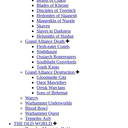
Beasts of Chaos
Blades of Khrone
Disciples of Tzeentch
Hedonites of Slaanesh
Maggotkin of Nurgle
Skaven
Slaves to Darkness
Helsmiths of Hashut
Grand Alliance Death
Flesh-eater Courts
Nighthaunt
Ossiarch Bonereapers
Soulblight Gravelords
Tomb Kings
Grand Alliance Destruction
Gloomspite Gitz
Ogor Mawtribes
Orruk Warclans
Sons of Behemat
Warcry
Warhammer Underworlds
Blood Bowl
Warhammer Quest
Террейн AoS
THE OLD WORLD