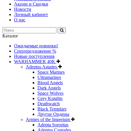
Акции и Скидки
Новости
Личный кабинет
О нас
Каталог
Ожидаемые новинки!
Спецпредложение %
Новые поступления
WARHAMMER 40K
Adeptus Astartes
Space Marines
Ultramarines
Blood Angels
Dark Angels
Space Wolves
Grey Knights
Deathwatch
Black Templars
Другие Ордены
Armies of the Imperium
Adepta Sororitas
Adeptus Custodes