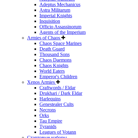
Adeptus Mechanicus
Astra Militarum
Imperial Knights
Inquisition
Officio Assassinorum
Agents of the Imperium
Armies of Chaos
Chaos Space Marines
Death Guard
Thousand Sons
Chaos Daemons
Chaos Knights
World Eaters
Emperor's Children
Xenos Armies
Craftwords / Eldar
Drukhari / Dark Eldar
Harlequins
Genestealer Cults
Necrons
Orks
Tau Empire
Tyranids
Leagues of Votann
Стартовые наборы