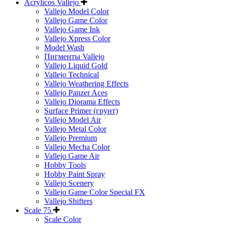
Acrylicos Vallejo
Vallejo Model Color
Vallejo Game Color
Vallejo Game Ink
Vallejo Xpress Color
Model Wash
Пигменты Vallejo
Vallejo Liquid Gold
Vallejo Technical
Vallejo Weathering Effects
Vallejo Panzer Aces
Vallejo Diorama Effects
Surface Primer (грунт)
Vallejo Model Air
Vallejo Metal Color
Vallejo Premium
Vallejo Mecha Color
Vallejo Game Air
Hobby Tools
Hobby Paint Spray
Vallejo Scenery
Vallejo Game Color Special FX
Vallejo Shifters
Scale 75
Scale Color