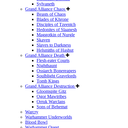
Sylvaneth
Grand Alliance Chaos
Beasts of Chaos
Blades of Khrone
Disciples of Tzeentch
Hedonites of Slaanesh
Maggotkin of Nurgle
Skaven
Slaves to Darkness
Helsmiths of Hashut
Grand Alliance Death
Flesh-eater Courts
Nighthaunt
Ossiarch Bonereapers
Soulblight Gravelords
Tomb Kings
Grand Alliance Destruction
Gloomspite Gitz
Ogor Mawtribes
Orruk Warclans
Sons of Behemat
Warcry
Warhammer Underworlds
Blood Bowl
Warhammer Quest