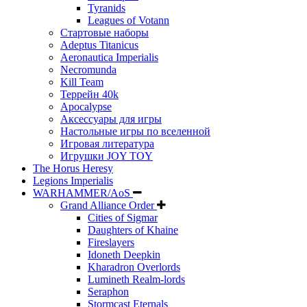
Tyranids
Leagues of Votann
Стартовые наборы
Adeptus Titanicus
Aeronautica Imperialis
Necromunda
Kill Team
Террейн 40k
Apocalypse
Аксессуары для игры
Настольные игры по вселенной
Игровая литература
Игрушки JOY TOY
The Horus Heresy
Legions Imperialis
WARHAMMER/AoS
Grand Alliance Order
Cities of Sigmar
Daughters of Khaine
Fireslayers
Idoneth Deepkin
Kharadron Overlords
Lumineth Realm-lords
Seraphon
Stormcast Eternals