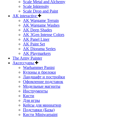
Scale Metal and Alchemy
Scale Inktensity
Scale Drop and Paint
AK interactive
AK Wargame Terrain
AK Wargame Washes
AK Deep Shades
AK 3Gen Intense Colors
AK Panel Liner
AK Paint Set
AK Diorama Series
AK Playmarkers
The Army Painter
Аксессуары
Warhammer Panini
Кулоны и брелоки
Ландшафт и постройки
Офомление подставок
Модельные магниты
Инструменты
Кисти
Для игры
Кейсы для миниатюр
Подставки (Базы)
Кисти Miniwarpaint