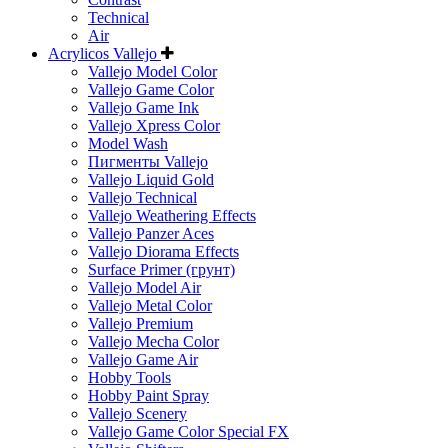
Technical
Air
Acrylicos Vallejo
Vallejo Model Color
Vallejo Game Color
Vallejo Game Ink
Vallejo Xpress Color
Model Wash
Пигменты Vallejo
Vallejo Liquid Gold
Vallejo Technical
Vallejo Weathering Effects
Vallejo Panzer Aces
Vallejo Diorama Effects
Surface Primer (грунт)
Vallejo Model Air
Vallejo Metal Color
Vallejo Premium
Vallejo Mecha Color
Vallejo Game Air
Hobby Tools
Hobby Paint Spray
Vallejo Scenery
Vallejo Game Color Special FX