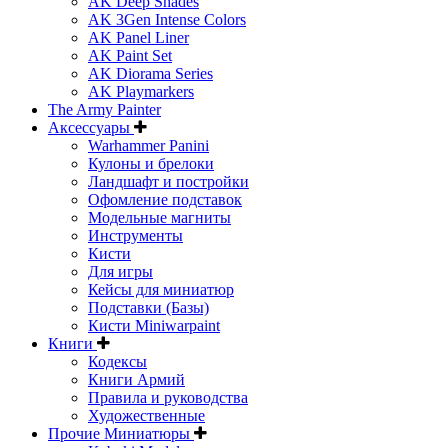
AK Deep Shades
AK 3Gen Intense Colors
AK Panel Liner
AK Paint Set
AK Diorama Series
AK Playmarkers
The Army Painter
Аксессуары
Warhammer Panini
Кулоны и брелоки
Ландшафт и постройки
Офомление подставок
Модельные магниты
Инструменты
Кисти
Для игры
Кейсы для миниатюр
Подставки (Базы)
Кисти Miniwarpaint
Книги
Кодексы
Книги Армий
Правила и руководства
Художественные
Прочие Миниатюры