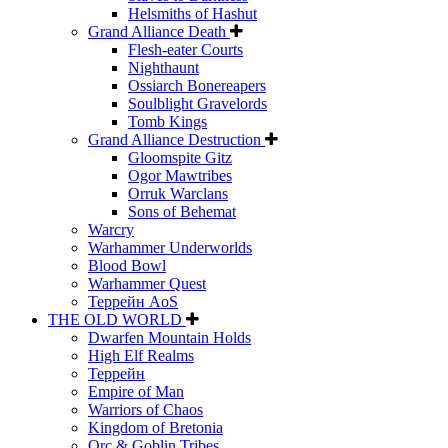
Helsmiths of Hashut
Grand Alliance Death
Flesh-eater Courts
Nighthaunt
Ossiarch Bonereapers
Soulblight Gravelords
Tomb Kings
Grand Alliance Destruction
Gloomspite Gitz
Ogor Mawtribes
Orruk Warclans
Sons of Behemat
Warcry
Warhammer Underworlds
Blood Bowl
Warhammer Quest
Террейн AoS
THE OLD WORLD
Dwarfen Mountain Holds
High Elf Realms
Террейн
Empire of Man
Warriors of Chaos
Kingdom of Bretonia
Orc & Goblin Tribes