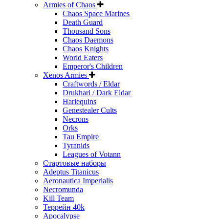
Armies of Chaos
Chaos Space Marines
Death Guard
Thousand Sons
Chaos Daemons
Chaos Knights
World Eaters
Emperor's Children
Xenos Armies
Craftwords / Eldar
Drukhari / Dark Eldar
Harlequins
Genestealer Cults
Necrons
Orks
Tau Empire
Tyranids
Leagues of Votann
Стартовые наборы
Adeptus Titanicus
Aeronautica Imperialis
Necromunda
Kill Team
Террейн 40k
Apocalypse