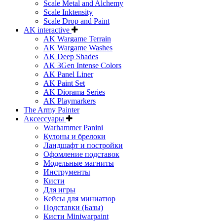
Scale Metal and Alchemy
Scale Inktensity
Scale Drop and Paint
AK interactive
AK Wargame Terrain
AK Wargame Washes
AK Deep Shades
AK 3Gen Intense Colors
AK Panel Liner
AK Paint Set
AK Diorama Series
AK Playmarkers
The Army Painter
Аксессуары
Warhammer Panini
Кулоны и брелоки
Ландшафт и постройки
Офомление подставок
Модельные магниты
Инструменты
Кисти
Для игры
Кейсы для миниатюр
Подставки (Базы)
Кисти Miniwarpaint