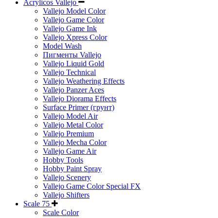
Acrylicos Vallejo
Vallejo Model Color
Vallejo Game Color
Vallejo Game Ink
Vallejo Xpress Color
Model Wash
Пигменты Vallejo
Vallejo Liquid Gold
Vallejo Technical
Vallejo Weathering Effects
Vallejo Panzer Aces
Vallejo Diorama Effects
Surface Primer (грунт)
Vallejo Model Air
Vallejo Metal Color
Vallejo Premium
Vallejo Mecha Color
Vallejo Game Air
Hobby Tools
Hobby Paint Spray
Vallejo Scenery
Vallejo Game Color Special FX
Vallejo Shifters
Scale 75
Scale Color