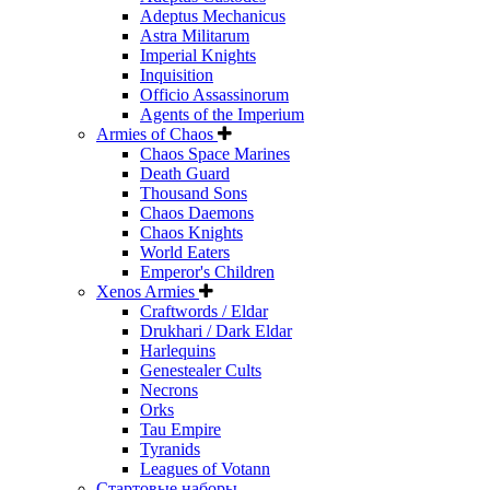
Adeptus Mechanicus
Astra Militarum
Imperial Knights
Inquisition
Officio Assassinorum
Agents of the Imperium
Armies of Chaos
Chaos Space Marines
Death Guard
Thousand Sons
Chaos Daemons
Chaos Knights
World Eaters
Emperor's Children
Xenos Armies
Craftwords / Eldar
Drukhari / Dark Eldar
Harlequins
Genestealer Cults
Necrons
Orks
Tau Empire
Tyranids
Leagues of Votann
Стартовые наборы