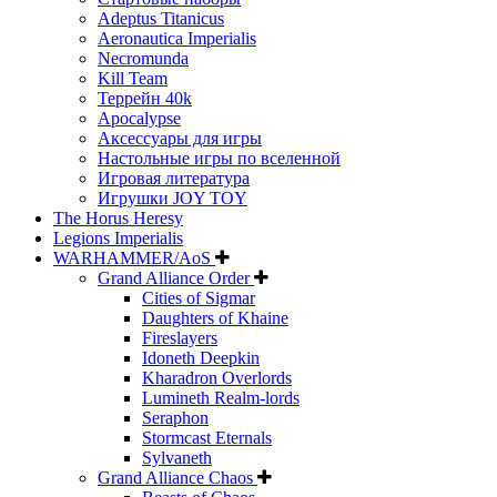
Adeptus Titanicus
Aeronautica Imperialis
Necromunda
Kill Team
Террейн 40k
Apocalypse
Аксессуары для игры
Настольные игры по вселенной
Игровая литература
Игрушки JOY TOY
The Horus Heresy
Legions Imperialis
WARHAMMER/AoS
Grand Alliance Order
Cities of Sigmar
Daughters of Khaine
Fireslayers
Idoneth Deepkin
Kharadron Overlords
Lumineth Realm-lords
Seraphon
Stormcast Eternals
Sylvaneth
Grand Alliance Chaos