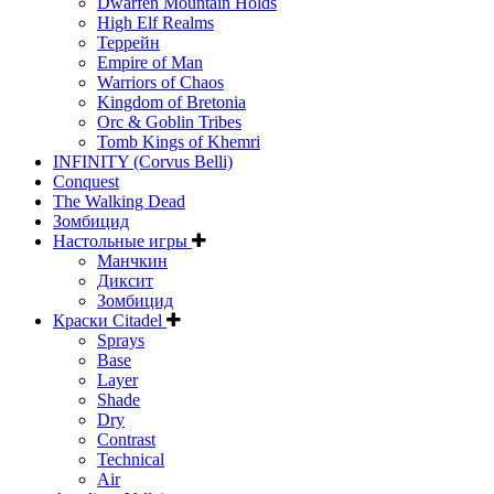
Dwarfen Mountain Holds
High Elf Realms
Террейн
Empire of Man
Warriors of Chaos
Kingdom of Bretonia
Orc & Goblin Tribes
Tomb Kings of Khemri
INFINITY (Corvus Belli)
Conquest
The Walking Dead
Зомбицид
Настольные игры
Манчкин
Диксит
Зомбицид
Краски Citadel
Sprays
Base
Layer
Shade
Dry
Contrast
Technical
Air