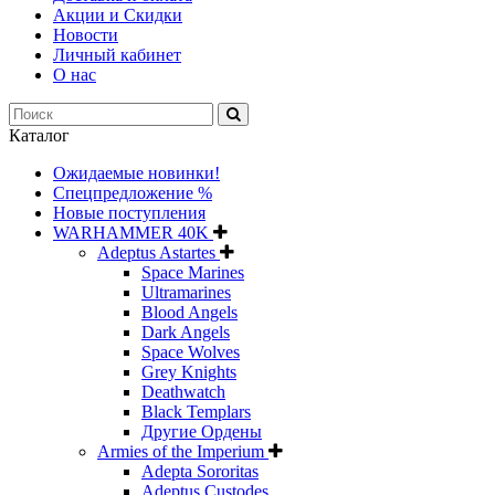
Акции и Скидки
Новости
Личный кабинет
О нас
Каталог
Ожидаемые новинки!
Спецпредложение %
Новые поступления
WARHAMMER 40K
Adeptus Astartes
Space Marines
Ultramarines
Blood Angels
Dark Angels
Space Wolves
Grey Knights
Deathwatch
Black Templars
Другие Ордены
Armies of the Imperium
Adepta Sororitas
Adeptus Custodes