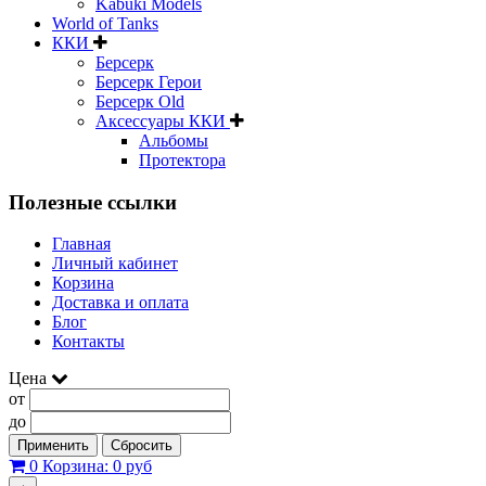
Kabuki Models
World of Tanks
ККИ
Берсерк
Берсерк Герои
Берсерк Old
Аксессуары ККИ
Альбомы
Протектора
Полезные ссылки
Главная
Личный кабинет
Корзина
Доставка и оплата
Блог
Контакты
Цена
от
до
Применить
Сбросить
0
Корзина:
0 руб