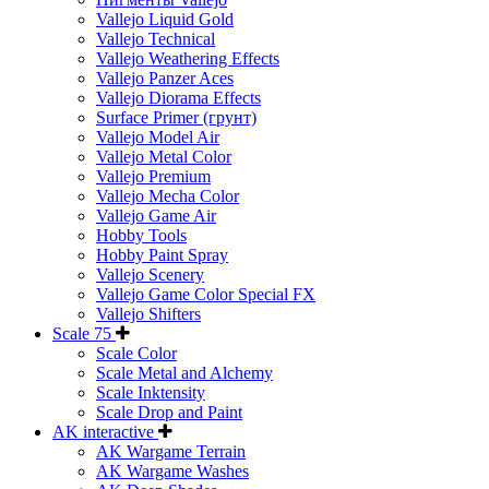
Vallejo Liquid Gold
Vallejo Technical
Vallejo Weathering Effects
Vallejo Panzer Aces
Vallejo Diorama Effects
Surface Primer (грунт)
Vallejo Model Air
Vallejo Metal Color
Vallejo Premium
Vallejo Mecha Color
Vallejo Game Air
Hobby Tools
Hobby Paint Spray
Vallejo Scenery
Vallejo Game Color Special FX
Vallejo Shifters
Scale 75
Scale Color
Scale Metal and Alchemy
Scale Inktensity
Scale Drop and Paint
AK interactive
AK Wargame Terrain
AK Wargame Washes