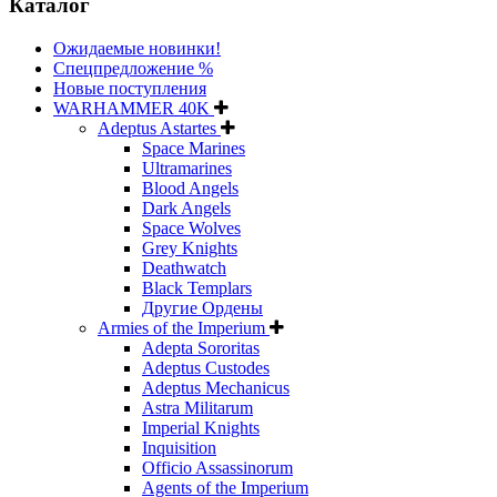
Каталог
Ожидаемые новинки!
Спецпредложение %
Новые поступления
WARHAMMER 40K
Adeptus Astartes
Space Marines
Ultramarines
Blood Angels
Dark Angels
Space Wolves
Grey Knights
Deathwatch
Black Templars
Другие Ордены
Armies of the Imperium
Adepta Sororitas
Adeptus Custodes
Adeptus Mechanicus
Astra Militarum
Imperial Knights
Inquisition
Officio Assassinorum
Agents of the Imperium