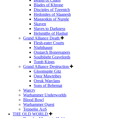
Beasts of Chaos
Blades of Khrone
Disciples of Tzeentch
Hedonites of Slaanesh
Maggotkin of Nurgle
Skaven
Slaves to Darkness
Helsmiths of Hashut
Grand Alliance Death
Flesh-eater Courts
Nighthaunt
Ossiarch Bonereapers
Soulblight Gravelords
Tomb Kings
Grand Alliance Destruction
Gloomspite Gitz
Ogor Mawtribes
Orruk Warclans
Sons of Behemat
Warcry
Warhammer Underworlds
Blood Bowl
Warhammer Quest
Террейн AoS
THE OLD WORLD