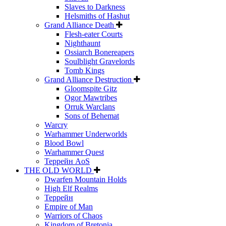
Slaves to Darkness
Helsmiths of Hashut
Grand Alliance Death
Flesh-eater Courts
Nighthaunt
Ossiarch Bonereapers
Soulblight Gravelords
Tomb Kings
Grand Alliance Destruction
Gloomspite Gitz
Ogor Mawtribes
Orruk Warclans
Sons of Behemat
Warcry
Warhammer Underworlds
Blood Bowl
Warhammer Quest
Террейн AoS
THE OLD WORLD
Dwarfen Mountain Holds
High Elf Realms
Террейн
Empire of Man
Warriors of Chaos
Kingdom of Bretonia