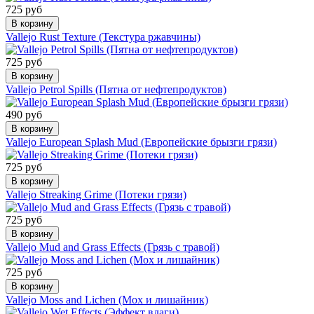
725 руб
В корзину
Vallejo Rust Texture (Текстура ржавчины)
725 руб
В корзину
Vallejo Petrol Spills (Пятна от нефтепродуктов)
490 руб
В корзину
Vallejo European Splash Mud (Европейские брызги грязи)
725 руб
В корзину
Vallejo Streaking Grime (Потеки грязи)
725 руб
В корзину
Vallejo Mud and Grass Effects (Грязь с травой)
725 руб
В корзину
Vallejo Moss and Lichen (Мох и лишайник)