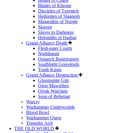
Beasts of Chaos
Blades of Khrone
Disciples of Tzeentch
Hedonites of Slaanesh
Maggotkin of Nurgle
Skaven
Slaves to Darkness
Helsmiths of Hashut
Grand Alliance Death
Flesh-eater Courts
Nighthaunt
Ossiarch Bonereapers
Soulblight Gravelords
Tomb Kings
Grand Alliance Destruction
Gloomspite Gitz
Ogor Mawtribes
Orruk Warclans
Sons of Behemat
Warcry
Warhammer Underworlds
Blood Bowl
Warhammer Quest
Террейн AoS
THE OLD WORLD