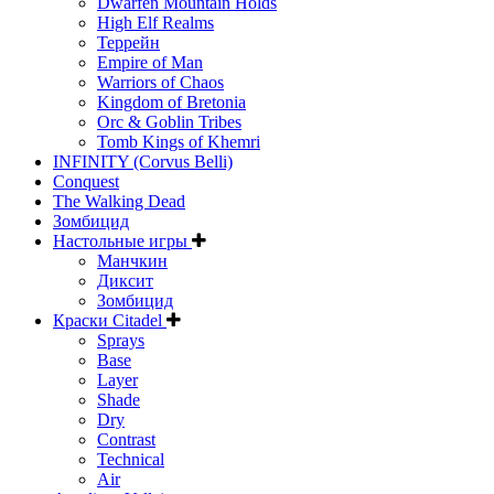
Dwarfen Mountain Holds
High Elf Realms
Террейн
Empire of Man
Warriors of Chaos
Kingdom of Bretonia
Orc & Goblin Tribes
Tomb Kings of Khemri
INFINITY (Corvus Belli)
Conquest
The Walking Dead
Зомбицид
Настольные игры
Манчкин
Диксит
Зомбицид
Краски Citadel
Sprays
Base
Layer
Shade
Dry
Contrast
Technical
Air