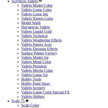
Acrylicos Vallejo
Vallejo Model Color
Vallejo Game Color
Vallejo Game Ink
Vallejo Xpress Color
Model Wash
Пигменты Vallejo
Vallejo Liquid Gold
Vallejo Technical
Vallejo Weathering Effects
Vallejo Panzer Aces
Vallejo Diorama Effects
Surface Primer (грунт)
Vallejo Model Air
Vallejo Metal Color
Vallejo Premium
Vallejo Mecha Color
Vallejo Game Air
Hobby Tools
Hobby Paint Spray
Vallejo Scenery
Vallejo Game Color Special FX
Vallejo Shifters
Scale 75
Scale Color