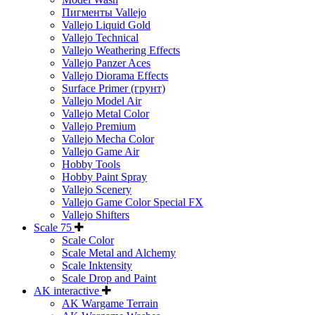
Пигменты Vallejo
Vallejo Liquid Gold
Vallejo Technical
Vallejo Weathering Effects
Vallejo Panzer Aces
Vallejo Diorama Effects
Surface Primer (грунт)
Vallejo Model Air
Vallejo Metal Color
Vallejo Premium
Vallejo Mecha Color
Vallejo Game Air
Hobby Tools
Hobby Paint Spray
Vallejo Scenery
Vallejo Game Color Special FX
Vallejo Shifters
Scale 75
Scale Color
Scale Metal and Alchemy
Scale Inktensity
Scale Drop and Paint
AK interactive
AK Wargame Terrain