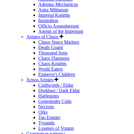
Adeptus Mechanicus
Astra Militarum
Imperial Knights
Inquisition
Officio Assassinorum
Agents of the Imperium
Armies of Chaos
Chaos Space Marines
Death Guard
Thousand Sons
Chaos Daemons
Chaos Knights
World Eaters
Emperor's Children
Xenos Armies
Craftwords / Eldar
Drukhari / Dark Eldar
Harlequins
Genestealer Cults
Necrons
Orks
Tau Empire
Tyranids
Leagues of Votann
Стартовые наборы