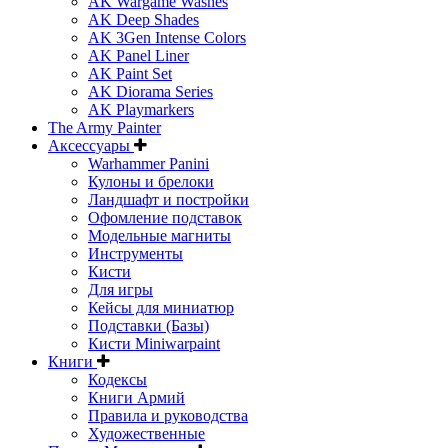
AK Wargame Washes
AK Deep Shades
AK 3Gen Intense Colors
AK Panel Liner
AK Paint Set
AK Diorama Series
AK Playmarkers
The Army Painter
Аксессуары
Warhammer Panini
Кулоны и брелоки
Ландшафт и постройки
Офомление подставок
Модельные магниты
Инструменты
Кисти
Для игры
Кейсы для миниатюр
Подставки (Базы)
Кисти Miniwarpaint
Книги
Кодексы
Книги Армий
Правила и руководства
Художественные