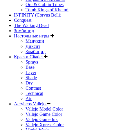
Orc & Goblin Tribes
Tomb Kings of Khemri
INFINITY (Corvus Belli)
Conquest
The Walking Dead
Зомбицид
Настольные игры
Манчкин
Диксит
Зомбицид
Краски Citadel
Sprays
Base
Layer
Shade
Dry
Contrast
Technical
Air
Acrylicos Vallejo
Vallejo Model Color
Vallejo Game Color
Vallejo Game Ink
Vallejo Xpress Color
Model Wash