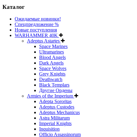
Каталог
Ожидаемые новинки!
Спецпредложение %
Новые поступления
WARHAMMER 40K
Adeptus Astartes
Space Marines
Ultramarines
Blood Angels
Dark Angels
Space Wolves
Grey Knights
Deathwatch
Black Templars
Другие Ордены
Armies of the Imperium
Adepta Sororitas
Adeptus Custodes
Adeptus Mechanicus
Astra Militarum
Imperial Knights
Inquisition
Officio Assassinorum