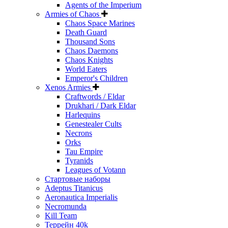
Agents of the Imperium
Armies of Chaos
Chaos Space Marines
Death Guard
Thousand Sons
Chaos Daemons
Chaos Knights
World Eaters
Emperor's Children
Xenos Armies
Craftwords / Eldar
Drukhari / Dark Eldar
Harlequins
Genestealer Cults
Necrons
Orks
Tau Empire
Tyranids
Leagues of Votann
Стартовые наборы
Adeptus Titanicus
Aeronautica Imperialis
Necromunda
Kill Team
Террейн 40k