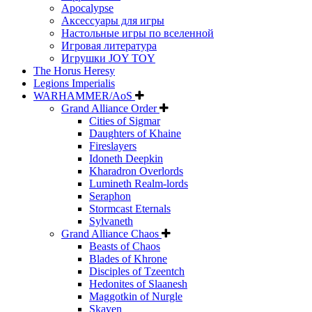
Apocalypse
Аксессуары для игры
Настольные игры по вселенной
Игровая литература
Игрушки JOY TOY
The Horus Heresy
Legions Imperialis
WARHAMMER/AoS
Grand Alliance Order
Cities of Sigmar
Daughters of Khaine
Fireslayers
Idoneth Deepkin
Kharadron Overlords
Lumineth Realm-lords
Seraphon
Stormcast Eternals
Sylvaneth
Grand Alliance Chaos
Beasts of Chaos
Blades of Khrone
Disciples of Tzeentch
Hedonites of Slaanesh
Maggotkin of Nurgle
Skaven