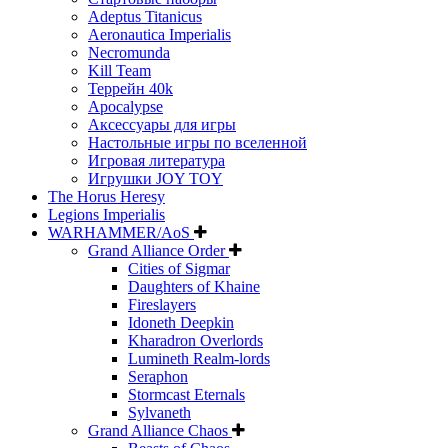
Adeptus Titanicus
Aeronautica Imperialis
Necromunda
Kill Team
Террейн 40k
Apocalypse
Аксессуары для игры
Настольные игры по вселенной
Игровая литература
Игрушки JOY TOY
The Horus Heresy
Legions Imperialis
WARHAMMER/AoS
Grand Alliance Order
Cities of Sigmar
Daughters of Khaine
Fireslayers
Idoneth Deepkin
Kharadron Overlords
Lumineth Realm-lords
Seraphon
Stormcast Eternals
Sylvaneth
Grand Alliance Chaos