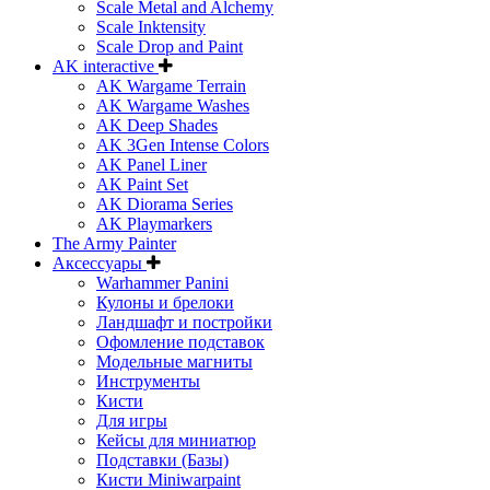
Scale Metal and Alchemy
Scale Inktensity
Scale Drop and Paint
AK interactive
AK Wargame Terrain
AK Wargame Washes
AK Deep Shades
AK 3Gen Intense Colors
AK Panel Liner
AK Paint Set
AK Diorama Series
AK Playmarkers
The Army Painter
Аксессуары
Warhammer Panini
Кулоны и брелоки
Ландшафт и постройки
Офомление подставок
Модельные магниты
Инструменты
Кисти
Для игры
Кейсы для миниатюр
Подставки (Базы)
Кисти Miniwarpaint