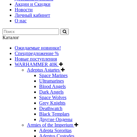
Акции и Скидки
Новости
Личный кабинет
О нас
Каталог
Ожидаемые новинки!
Спецпредложение %
Новые поступления
WARHAMMER 40K
Adeptus Astartes
Space Marines
Ultramarines
Blood Angels
Dark Angels
Space Wolves
Grey Knights
Deathwatch
Black Templars
Другие Ордены
Armies of the Imperium
Adepta Sororitas
Adeptus Custodes