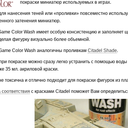
покраски м
иниатюр используемых в играх.
для нанесения теней или «проливки» повсеместно использ
енного затенения миниатюр.
 Game Color Wash
имеет особую консистенцию и заполняет щ
елая фигурку визуально более объемной.
Game Color Wash аналогичны проливкам
Citadel Shade
.
при покраске можно сразу легко устранить с помощью воды
ке 35 мл. акриловой краски.
не токсична и отлично подходит для покраски фигурок из пл
 соответствия
с красками Citadel поможет Вам определитьс