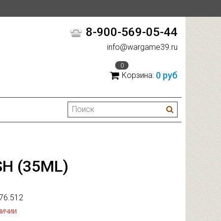
8-900-569-05-44
info@wargame39.ru
0
0 руб
Корзина:
H (35ML)
76.512
личии