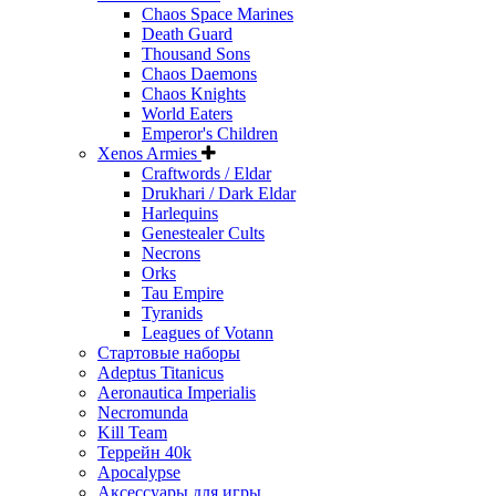
Chaos Space Marines
Death Guard
Thousand Sons
Chaos Daemons
Chaos Knights
World Eaters
Emperor's Children
Xenos Armies
Craftwords / Eldar
Drukhari / Dark Eldar
Harlequins
Genestealer Cults
Necrons
Orks
Tau Empire
Tyranids
Leagues of Votann
Стартовые наборы
Adeptus Titanicus
Aeronautica Imperialis
Necromunda
Kill Team
Террейн 40k
Apocalypse
Аксессуары для игры