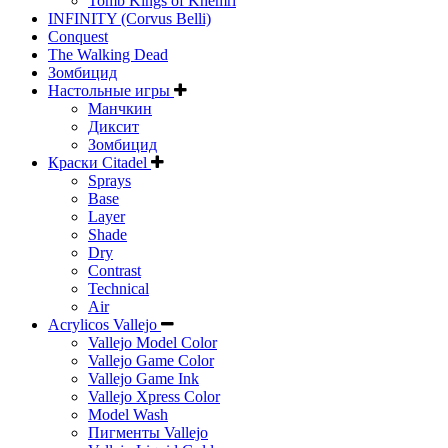
Tomb Kings of Khemri
INFINITY (Corvus Belli)
Conquest
The Walking Dead
Зомбицид
Настольные игры
Манчкин
Диксит
Зомбицид
Краски Citadel
Sprays
Base
Layer
Shade
Dry
Contrast
Technical
Air
Acrylicos Vallejo
Vallejo Model Color
Vallejo Game Color
Vallejo Game Ink
Vallejo Xpress Color
Model Wash
Пигменты Vallejo