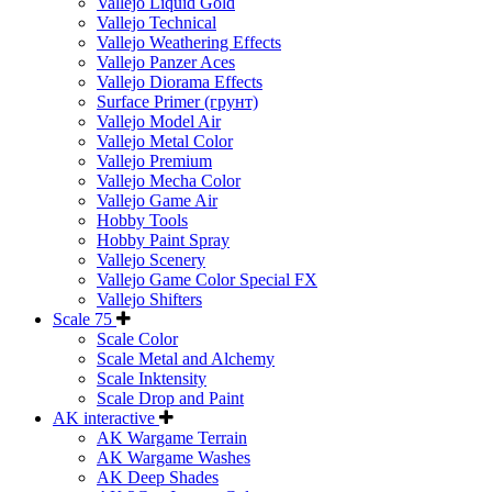
Vallejo Liquid Gold
Vallejo Technical
Vallejo Weathering Effects
Vallejo Panzer Aces
Vallejo Diorama Effects
Surface Primer (грунт)
Vallejo Model Air
Vallejo Metal Color
Vallejo Premium
Vallejo Mecha Color
Vallejo Game Air
Hobby Tools
Hobby Paint Spray
Vallejo Scenery
Vallejo Game Color Special FX
Vallejo Shifters
Scale 75
Scale Color
Scale Metal and Alchemy
Scale Inktensity
Scale Drop and Paint
AK interactive
AK Wargame Terrain
AK Wargame Washes
AK Deep Shades