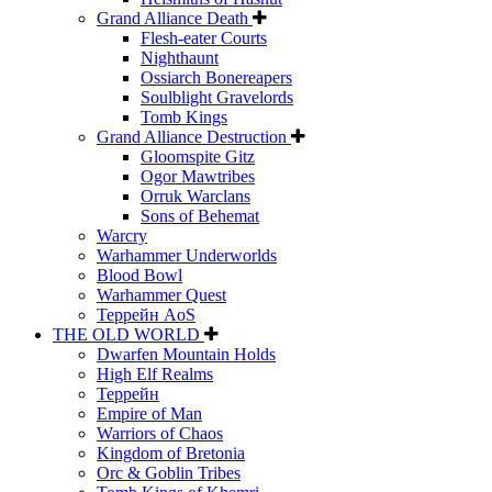
Grand Alliance Death
Flesh-eater Courts
Nighthaunt
Ossiarch Bonereapers
Soulblight Gravelords
Tomb Kings
Grand Alliance Destruction
Gloomspite Gitz
Ogor Mawtribes
Orruk Warclans
Sons of Behemat
Warcry
Warhammer Underworlds
Blood Bowl
Warhammer Quest
Террейн AoS
THE OLD WORLD
Dwarfen Mountain Holds
High Elf Realms
Террейн
Empire of Man
Warriors of Chaos
Kingdom of Bretonia
Orc & Goblin Tribes