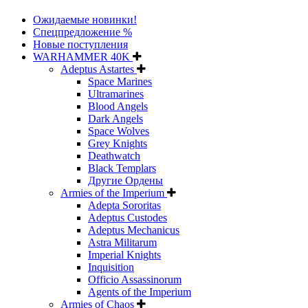
Ожидаемые новинки!
Спецпредложение %
Новые поступления
WARHAMMER 40K
Adeptus Astartes
Space Marines
Ultramarines
Blood Angels
Dark Angels
Space Wolves
Grey Knights
Deathwatch
Black Templars
Другие Ордены
Armies of the Imperium
Adepta Sororitas
Adeptus Custodes
Adeptus Mechanicus
Astra Militarum
Imperial Knights
Inquisition
Officio Assassinorum
Agents of the Imperium
Armies of Chaos