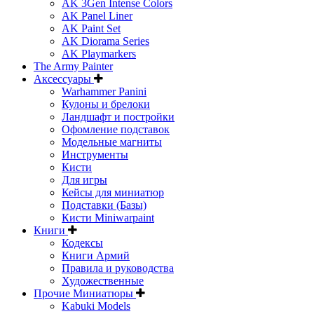
AK 3Gen Intense Colors
AK Panel Liner
AK Paint Set
AK Diorama Series
AK Playmarkers
The Army Painter
Аксессуары
Warhammer Panini
Кулоны и брелоки
Ландшафт и постройки
Офомление подставок
Модельные магниты
Инструменты
Кисти
Для игры
Кейсы для миниатюр
Подставки (Базы)
Кисти Miniwarpaint
Книги
Кодексы
Книги Армий
Правила и руководства
Художественные
Прочие Миниатюры
Kabuki Models