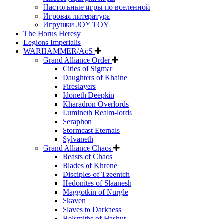
Настольные игры по вселенной
Игровая литература
Игрушки JOY TOY
The Horus Heresy
Legions Imperialis
WARHAMMER/AoS
Grand Alliance Order
Cities of Sigmar
Daughters of Khaine
Fireslayers
Idoneth Deepkin
Kharadron Overlords
Lumineth Realm-lords
Seraphon
Stormcast Eternals
Sylvaneth
Grand Alliance Chaos
Beasts of Chaos
Blades of Khrone
Disciples of Tzeentch
Hedonites of Slaanesh
Maggotkin of Nurgle
Skaven
Slaves to Darkness
Helsmiths of Hashut