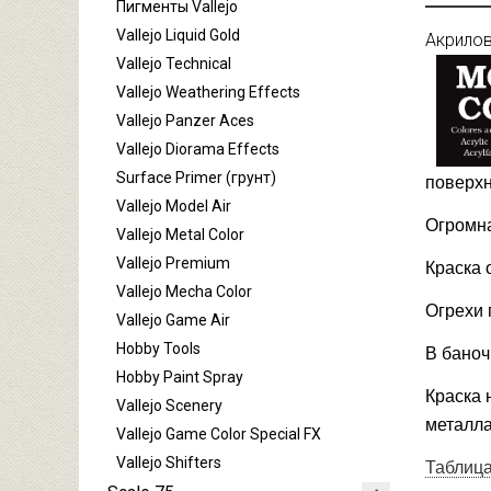
Пигменты Vallejo
Vallejo Liquid Gold
Акрилов
Vallejo Technical
Vallejo Weathering Effects
Vallejo Panzer Aces
Vallejo Diorama Effects
Surface Primer (грунт)
поверхн
Vallejo Model Air
Огромна
Vallejo Metal Color
Vallejo Premium
Краска 
Vallejo Mecha Color
Огрехи 
Vallejo Game Air
Hobby Tools
В баноч
Hobby Paint Spray
Краска 
Vallejo Scenery
металла
Vallejo Game Color Special FX
Vallejo Shifters
Таблица