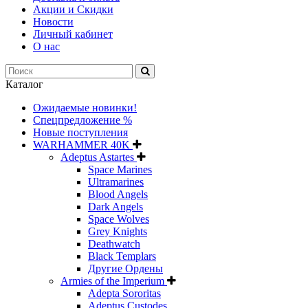
Акции и Скидки
Новости
Личный кабинет
О нас
Каталог
Ожидаемые новинки!
Спецпредложение %
Новые поступления
WARHAMMER 40K
Adeptus Astartes
Space Marines
Ultramarines
Blood Angels
Dark Angels
Space Wolves
Grey Knights
Deathwatch
Black Templars
Другие Ордены
Armies of the Imperium
Adepta Sororitas
Adeptus Custodes