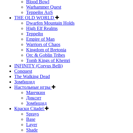
Blood Bowl
Warhammer Quest
Террейн AoS
THE OLD WORLD
Dwarfen Mountain Holds
High Elf Realms
Террейн
Empire of Man
Warriors of Chaos
Kingdom of Bretonia
Orc & Goblin Tribes
Tomb Kings of Khemri
INFINITY (Corvus Belli)
Conquest
The Walking Dead
Зомбицид
Настольные игры
Манчкин
Диксит
Зомбицид
Краски Citadel
Sprays
Base
Layer
Shade