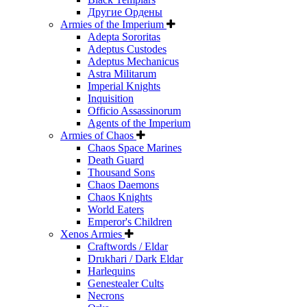
Другие Ордены
Armies of the Imperium
Adepta Sororitas
Adeptus Custodes
Adeptus Mechanicus
Astra Militarum
Imperial Knights
Inquisition
Officio Assassinorum
Agents of the Imperium
Armies of Chaos
Chaos Space Marines
Death Guard
Thousand Sons
Chaos Daemons
Chaos Knights
World Eaters
Emperor's Children
Xenos Armies
Craftwords / Eldar
Drukhari / Dark Eldar
Harlequins
Genestealer Cults
Necrons