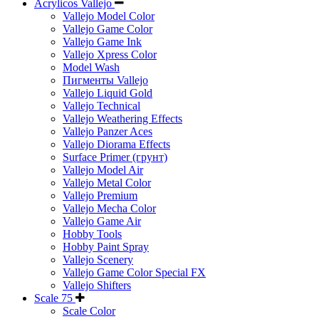
Acrylicos Vallejo
Vallejo Model Color
Vallejo Game Color
Vallejo Game Ink
Vallejo Xpress Color
Model Wash
Пигменты Vallejo
Vallejo Liquid Gold
Vallejo Technical
Vallejo Weathering Effects
Vallejo Panzer Aces
Vallejo Diorama Effects
Surface Primer (грунт)
Vallejo Model Air
Vallejo Metal Color
Vallejo Premium
Vallejo Mecha Color
Vallejo Game Air
Hobby Tools
Hobby Paint Spray
Vallejo Scenery
Vallejo Game Color Special FX
Vallejo Shifters
Scale 75
Scale Color