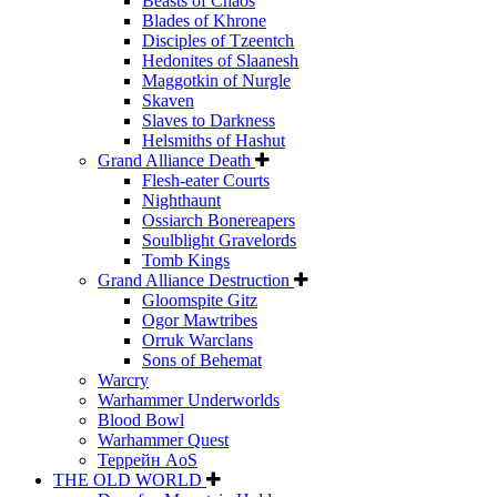
Beasts of Chaos
Blades of Khrone
Disciples of Tzeentch
Hedonites of Slaanesh
Maggotkin of Nurgle
Skaven
Slaves to Darkness
Helsmiths of Hashut
Grand Alliance Death
Flesh-eater Courts
Nighthaunt
Ossiarch Bonereapers
Soulblight Gravelords
Tomb Kings
Grand Alliance Destruction
Gloomspite Gitz
Ogor Mawtribes
Orruk Warclans
Sons of Behemat
Warcry
Warhammer Underworlds
Blood Bowl
Warhammer Quest
Террейн AoS
THE OLD WORLD