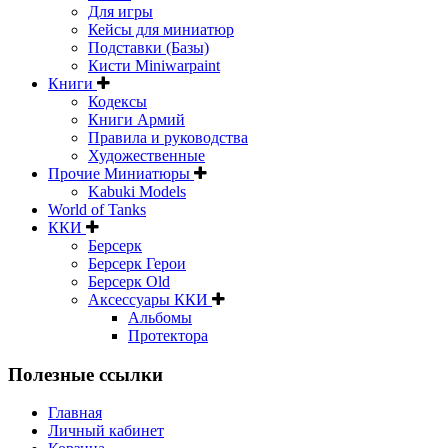
Для игры
Кейсы для миниатюр
Подставки (Базы)
Кисти Miniwarpaint
Книги
Кодексы
Книги Армий
Правила и руководства
Художественные
Прочие Миниатюры
Kabuki Models
World of Tanks
ККИ
Берсерк
Берсерк Герои
Берсерк Old
Аксессуары ККИ
Альбомы
Протектора
Полезные ссылки
Главная
Личный кабинет