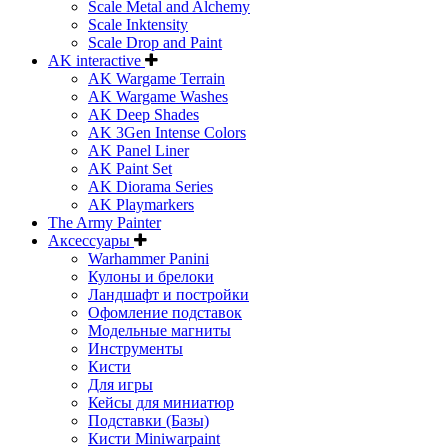
Scale Metal and Alchemy
Scale Inktensity
Scale Drop and Paint
AK interactive
AK Wargame Terrain
AK Wargame Washes
AK Deep Shades
AK 3Gen Intense Colors
AK Panel Liner
AK Paint Set
AK Diorama Series
AK Playmarkers
The Army Painter
Аксессуары
Warhammer Panini
Кулоны и брелоки
Ландшафт и постройки
Офомление подставок
Модельные магниты
Инструменты
Кисти
Для игры
Кейсы для миниатюр
Подставки (Базы)
Кисти Miniwarpaint