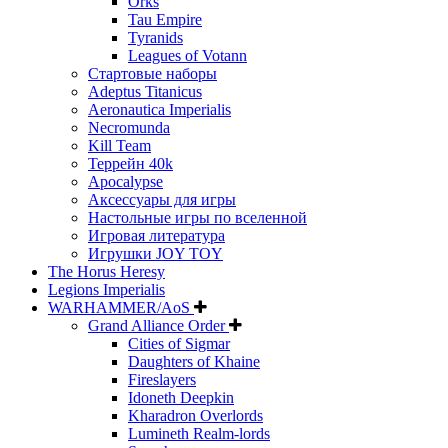
Orks
Tau Empire
Tyranids
Leagues of Votann
Стартовые наборы
Adeptus Titanicus
Aeronautica Imperialis
Necromunda
Kill Team
Террейн 40k
Apocalypse
Аксессуары для игры
Настольные игры по вселенной
Игровая литература
Игрушки JOY TOY
The Horus Heresy
Legions Imperialis
WARHAMMER/AoS
Grand Alliance Order
Cities of Sigmar
Daughters of Khaine
Fireslayers
Idoneth Deepkin
Kharadron Overlords
Lumineth Realm-lords