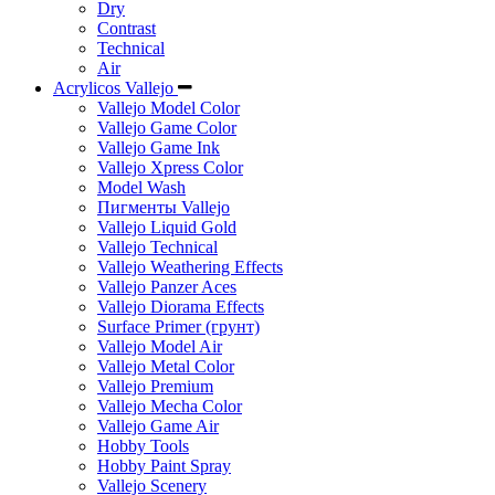
Dry
Contrast
Technical
Air
Acrylicos Vallejo
Vallejo Model Color
Vallejo Game Color
Vallejo Game Ink
Vallejo Xpress Color
Model Wash
Пигменты Vallejo
Vallejo Liquid Gold
Vallejo Technical
Vallejo Weathering Effects
Vallejo Panzer Aces
Vallejo Diorama Effects
Surface Primer (грунт)
Vallejo Model Air
Vallejo Metal Color
Vallejo Premium
Vallejo Mecha Color
Vallejo Game Air
Hobby Tools
Hobby Paint Spray
Vallejo Scenery