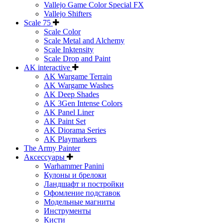
Vallejo Game Color Special FX
Vallejo Shifters
Scale 75
Scale Color
Scale Metal and Alchemy
Scale Inktensity
Scale Drop and Paint
AK interactive
AK Wargame Terrain
AK Wargame Washes
AK Deep Shades
AK 3Gen Intense Colors
AK Panel Liner
AK Paint Set
AK Diorama Series
AK Playmarkers
The Army Painter
Аксессуары
Warhammer Panini
Кулоны и брелоки
Ландшафт и постройки
Офомление подставок
Модельные магниты
Инструменты
Кисти