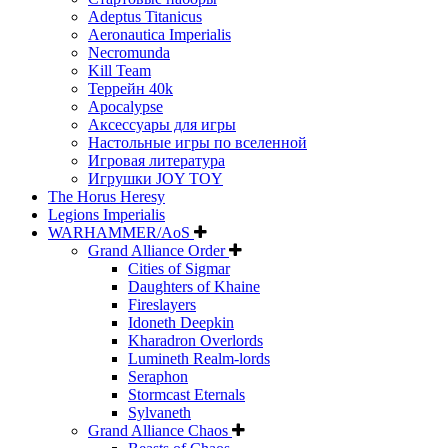
Adeptus Titanicus
Aeronautica Imperialis
Necromunda
Kill Team
Террейн 40k
Apocalypse
Аксессуары для игры
Настольные игры по вселенной
Игровая литература
Игрушки JOY TOY
The Horus Heresy
Legions Imperialis
WARHAMMER/AoS
Grand Alliance Order
Cities of Sigmar
Daughters of Khaine
Fireslayers
Idoneth Deepkin
Kharadron Overlords
Lumineth Realm-lords
Seraphon
Stormcast Eternals
Sylvaneth
Grand Alliance Chaos