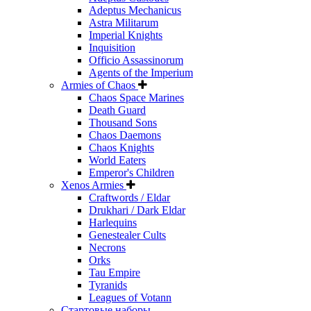
Adeptus Mechanicus
Astra Militarum
Imperial Knights
Inquisition
Officio Assassinorum
Agents of the Imperium
Armies of Chaos
Chaos Space Marines
Death Guard
Thousand Sons
Chaos Daemons
Chaos Knights
World Eaters
Emperor's Children
Xenos Armies
Craftwords / Eldar
Drukhari / Dark Eldar
Harlequins
Genestealer Cults
Necrons
Orks
Tau Empire
Tyranids
Leagues of Votann
Стартовые наборы