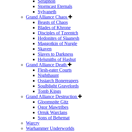
Seraphon
Stormcast Eternals
Sylvaneth
Grand Alliance Chaos
Beasts of Chaos
Blades of Khrone
Disciples of Tzeentch
Hedonites of Slaanesh
Maggotkin of Nurgle
Skaven
Slaves to Darkness
Helsmiths of Hashut
Grand Alliance Death
Flesh-eater Courts
Nighthaunt
Ossiarch Bonereapers
Soulblight Gravelords
Tomb Kings
Grand Alliance Destruction
Gloomspite Gitz
Ogor Mawtribes
Orruk Warclans
Sons of Behemat
Warcry
Warhammer Underworlds