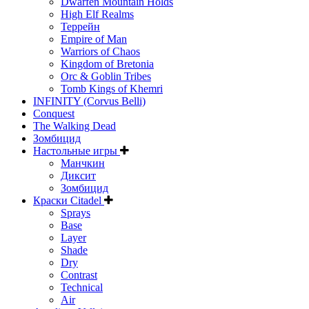
Dwarfen Mountain Holds
High Elf Realms
Террейн
Empire of Man
Warriors of Chaos
Kingdom of Bretonia
Orc & Goblin Tribes
Tomb Kings of Khemri
INFINITY (Corvus Belli)
Conquest
The Walking Dead
Зомбицид
Настольные игры
Манчкин
Диксит
Зомбицид
Краски Citadel
Sprays
Base
Layer
Shade
Dry
Contrast
Technical
Air