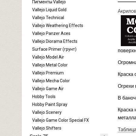
Пигменты Vallejo
Vallejo Liquid Gold
Акрилов
Vallejo Technical
Vallejo Weathering Effects
Vallejo Panzer Aces
Vallejo Diorama Effects
Surface Primer (грунт)
поверхн
Vallejo Model Air
Огромна
Vallejo Metal Color
Vallejo Premium
Краска 
Vallejo Mecha Color
Огрехи 
Vallejo Game Air
Hobby Tools
В баноч
Hobby Paint Spray
Краска 
Vallejo Scenery
металла
Vallejo Game Color Special FX
Vallejo Shifters
Таблица