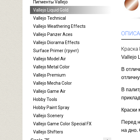
Пигменты Vallejo
Vallejo Liquid Gold
Vallejo Technical
Vallejo Weathering Effects
ОПИСА
Vallejo Panzer Aces
Vallejo Diorama Effects
Краска 
Surface Primer (грунт)
Vallejo
Vallejo Model Air
Vallejo Metal Color
В отлич
Vallejo Premium
отличну
Vallejo Mecha Color
В палит
Vallejo Game Air
приклад
Hobby Tools
Hobby Paint Spray
Краски 
Vallejo Scenery
Перед н
Vallejo Game Color Special FX
на дно.
Vallejo Shifters