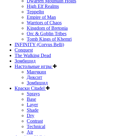
Dwarfen Mountain Holds
High Elf Realms
Террейн
Empire of Man
Warriors of Chaos
Kingdom of Bretonia
Orc & Goblin Tribes
Tomb Kings of Khemri
INFINITY (Corvus Belli)
Conquest
The Walking Dead
Зомбицид
Настольные игры
Манчкин
Диксит
Зомбицид
Краски Citadel
Sprays
Base
Layer
Shade
Dry
Contrast
Technical
Air