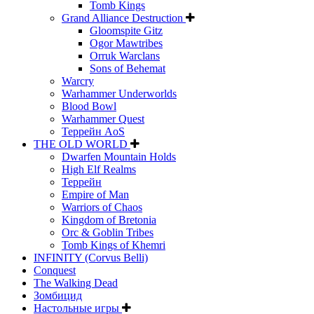
Tomb Kings
Grand Alliance Destruction
Gloomspite Gitz
Ogor Mawtribes
Orruk Warclans
Sons of Behemat
Warcry
Warhammer Underworlds
Blood Bowl
Warhammer Quest
Террейн AoS
THE OLD WORLD
Dwarfen Mountain Holds
High Elf Realms
Террейн
Empire of Man
Warriors of Chaos
Kingdom of Bretonia
Orc & Goblin Tribes
Tomb Kings of Khemri
INFINITY (Corvus Belli)
Conquest
The Walking Dead
Зомбицид
Настольные игры