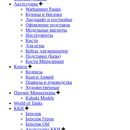
Аксессуары
Warhammer Panini
Кулоны и брелоки
Ландшафт и постройки
Офомление подставок
Модельные магниты
Инструменты
Кисти
Для игры
Кейсы для миниатюр
Подставки (Базы)
Кисти Miniwarpaint
Книги
Кодексы
Книги Армий
Правила и руководства
Художественные
Прочие Миниатюры
Kabuki Models
World of Tanks
ККИ
Берсерк
Берсерк Герои
Берсерк Old
Аксессуары ККИ