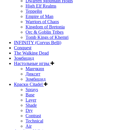
Dwarfen Mountain Holds
High Elf Realms
Террейн
Empire of Man
Warriors of Chaos
Kingdom of Bretonia
Orc & Goblin Tribes
Tomb Kings of Khemri
INFINITY (Corvus Belli)
Conquest
The Walking Dead
Зомбицид
Настольные игры
Манчкин
Диксит
Зомбицид
Краски Citadel
Sprays
Base
Layer
Shade
Dry
Contrast
Technical
Air