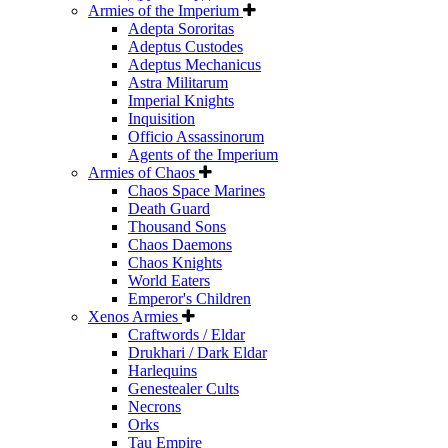
Armies of the Imperium
Adepta Sororitas
Adeptus Custodes
Adeptus Mechanicus
Astra Militarum
Imperial Knights
Inquisition
Officio Assassinorum
Agents of the Imperium
Armies of Chaos
Chaos Space Marines
Death Guard
Thousand Sons
Chaos Daemons
Chaos Knights
World Eaters
Emperor's Children
Xenos Armies
Craftwords / Eldar
Drukhari / Dark Eldar
Harlequins
Genestealer Cults
Necrons
Orks
Tau Empire