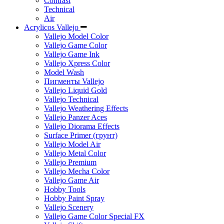
Contrast
Technical
Air
Acrylicos Vallejo
Vallejo Model Color
Vallejo Game Color
Vallejo Game Ink
Vallejo Xpress Color
Model Wash
Пигменты Vallejo
Vallejo Liquid Gold
Vallejo Technical
Vallejo Weathering Effects
Vallejo Panzer Aces
Vallejo Diorama Effects
Surface Primer (грунт)
Vallejo Model Air
Vallejo Metal Color
Vallejo Premium
Vallejo Mecha Color
Vallejo Game Air
Hobby Tools
Hobby Paint Spray
Vallejo Scenery
Vallejo Game Color Special FX