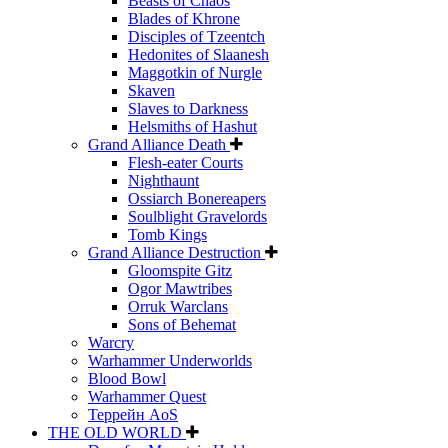
Beasts of Chaos
Blades of Khrone
Disciples of Tzeentch
Hedonites of Slaanesh
Maggotkin of Nurgle
Skaven
Slaves to Darkness
Helsmiths of Hashut
Grand Alliance Death
Flesh-eater Courts
Nighthaunt
Ossiarch Bonereapers
Soulblight Gravelords
Tomb Kings
Grand Alliance Destruction
Gloomspite Gitz
Ogor Mawtribes
Orruk Warclans
Sons of Behemat
Warcry
Warhammer Underworlds
Blood Bowl
Warhammer Quest
Террейн AoS
THE OLD WORLD