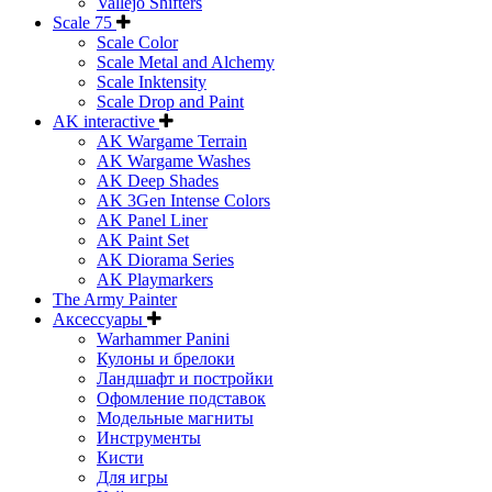
Vallejo Shifters
Scale 75
Scale Color
Scale Metal and Alchemy
Scale Inktensity
Scale Drop and Paint
AK interactive
AK Wargame Terrain
AK Wargame Washes
AK Deep Shades
AK 3Gen Intense Colors
AK Panel Liner
AK Paint Set
AK Diorama Series
AK Playmarkers
The Army Painter
Аксессуары
Warhammer Panini
Кулоны и брелоки
Ландшафт и постройки
Офомление подставок
Модельные магниты
Инструменты
Кисти
Для игры