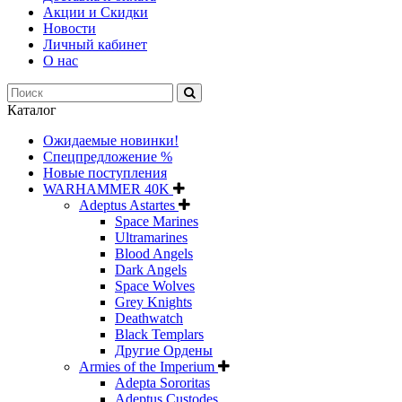
Акции и Скидки
Новости
Личный кабинет
О нас
Каталог
Ожидаемые новинки!
Спецпредложение %
Новые поступления
WARHAMMER 40K
Adeptus Astartes
Space Marines
Ultramarines
Blood Angels
Dark Angels
Space Wolves
Grey Knights
Deathwatch
Black Templars
Другие Ордены
Armies of the Imperium
Adepta Sororitas
Adeptus Custodes