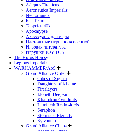
Adeptus Titanicus
Aeronautica Imperialis
Necromunda
Kill Team
Террейн 40k
Apocalypse
Аксессуары для игры
Настольные игры по вселенной
Игровая литература
Игрушки JOY TOY
The Horus Heresy
Legions Imperialis
WARHAMMER/AoS
Grand Alliance Order
Cities of Sigmar
Daughters of Khaine
Fireslayers
Idoneth Deepkin
Kharadron Overlords
Lumineth Realm-lords
Seraphon
Stormcast Eternals
Sylvaneth
Grand Alliance Chaos