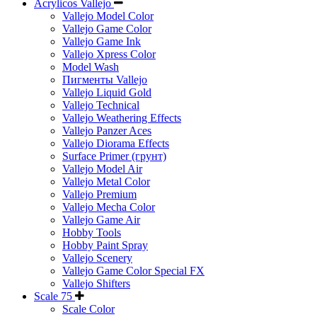
Acrylicos Vallejo
Vallejo Model Color
Vallejo Game Color
Vallejo Game Ink
Vallejo Xpress Color
Model Wash
Пигменты Vallejo
Vallejo Liquid Gold
Vallejo Technical
Vallejo Weathering Effects
Vallejo Panzer Aces
Vallejo Diorama Effects
Surface Primer (грунт)
Vallejo Model Air
Vallejo Metal Color
Vallejo Premium
Vallejo Mecha Color
Vallejo Game Air
Hobby Tools
Hobby Paint Spray
Vallejo Scenery
Vallejo Game Color Special FX
Vallejo Shifters
Scale 75
Scale Color