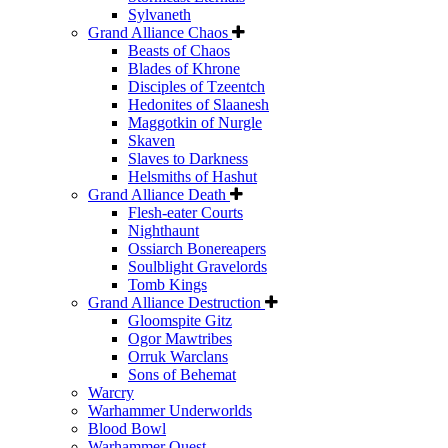
Sylvaneth
Grand Alliance Chaos
Beasts of Chaos
Blades of Khrone
Disciples of Tzeentch
Hedonites of Slaanesh
Maggotkin of Nurgle
Skaven
Slaves to Darkness
Helsmiths of Hashut
Grand Alliance Death
Flesh-eater Courts
Nighthaunt
Ossiarch Bonereapers
Soulblight Gravelords
Tomb Kings
Grand Alliance Destruction
Gloomspite Gitz
Ogor Mawtribes
Orruk Warclans
Sons of Behemat
Warcry
Warhammer Underworlds
Blood Bowl
Warhammer Quest