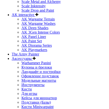
Scale Metal and Alchemy
Scale Inktensity
Scale Drop and Paint
AK interactive
AK Wargame Terrain
AK Wargame Washes
AK Deep Shades
AK 3Gen Intense Colors
AK Panel Liner
AK Paint Set
AK Diorama Series
AK Playmarkers
The Army Painter
Аксессуары
Warhammer Panini
Кулоны и брелоки
Ландшафт и постройки
Офомление подставок
Модельные магниты
Инструменты
Кисти
Для игры
Кейсы для миниатюр
Подставки (Базы)
Кисти Miniwarpaint