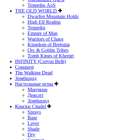
Террейн AoS
THE OLD WORLD
Dwarfen Mountain Holds
High Elf Realms
Террейн
Empire of Man
Warriors of Chaos
Kingdom of Bretonia
Orc & Goblin Tribes
Tomb Kings of Khemri
INFINITY (Corvus Belli)
Conquest
The Walking Dead
Зомбицид
Настольные игры
Манчкин
Диксит
Зомбицид
Краски Citadel
Sprays
Base
Layer
Shade
Dry