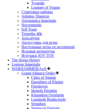
Tyranids
Leagues of Votann
Стартовые наборы
Adeptus Titanicus
Aeronautica Imperialis
Necromunda
Kill Team
Террейн 40k
Apocalypse
Аксессуары для игры
Настольные игры по вселенной
Игровая литература
Игрушки JOY TOY
The Horus Heresy
Legions Imperialis
WARHAMMER/AoS
Grand Alliance Order
Cities of Sigmar
Daughters of Khaine
Fireslayers
Idoneth Deepkin
Kharadron Overlords
Lumineth Realm-lords
Seraphon
Stormcast Eternals