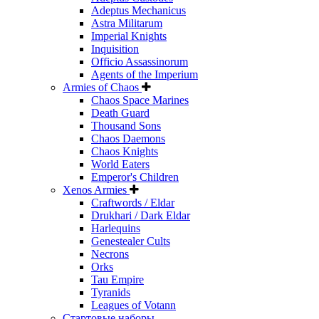
Adeptus Mechanicus
Astra Militarum
Imperial Knights
Inquisition
Officio Assassinorum
Agents of the Imperium
Armies of Chaos
Chaos Space Marines
Death Guard
Thousand Sons
Chaos Daemons
Chaos Knights
World Eaters
Emperor's Children
Xenos Armies
Craftwords / Eldar
Drukhari / Dark Eldar
Harlequins
Genestealer Cults
Necrons
Orks
Tau Empire
Tyranids
Leagues of Votann
Стартовые наборы