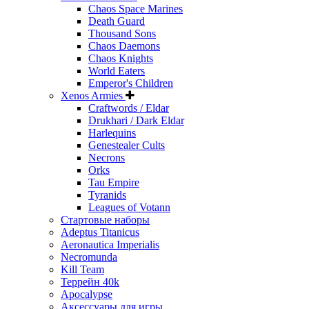
Chaos Space Marines
Death Guard
Thousand Sons
Chaos Daemons
Chaos Knights
World Eaters
Emperor's Children
Xenos Armies
Craftwords / Eldar
Drukhari / Dark Eldar
Harlequins
Genestealer Cults
Necrons
Orks
Tau Empire
Tyranids
Leagues of Votann
Стартовые наборы
Adeptus Titanicus
Aeronautica Imperialis
Necromunda
Kill Team
Террейн 40k
Apocalypse
Аксессуары для игры