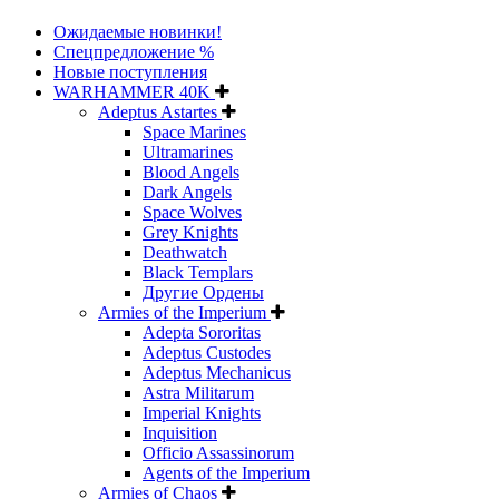
Ожидаемые новинки!
Спецпредложение %
Новые поступления
WARHAMMER 40K
Adeptus Astartes
Space Marines
Ultramarines
Blood Angels
Dark Angels
Space Wolves
Grey Knights
Deathwatch
Black Templars
Другие Ордены
Armies of the Imperium
Adepta Sororitas
Adeptus Custodes
Adeptus Mechanicus
Astra Militarum
Imperial Knights
Inquisition
Officio Assassinorum
Agents of the Imperium
Armies of Chaos