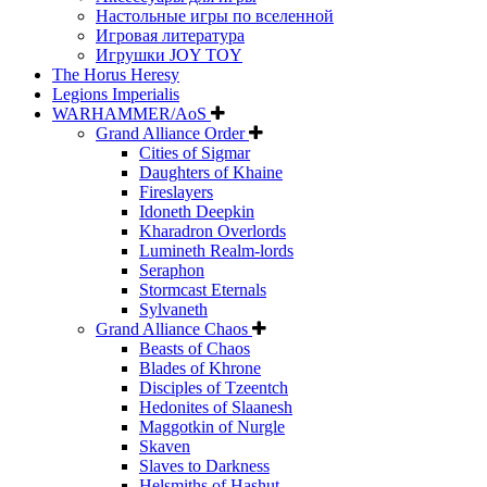
Настольные игры по вселенной
Игровая литература
Игрушки JOY TOY
The Horus Heresy
Legions Imperialis
WARHAMMER/AoS
Grand Alliance Order
Cities of Sigmar
Daughters of Khaine
Fireslayers
Idoneth Deepkin
Kharadron Overlords
Lumineth Realm-lords
Seraphon
Stormcast Eternals
Sylvaneth
Grand Alliance Chaos
Beasts of Chaos
Blades of Khrone
Disciples of Tzeentch
Hedonites of Slaanesh
Maggotkin of Nurgle
Skaven
Slaves to Darkness
Helsmiths of Hashut