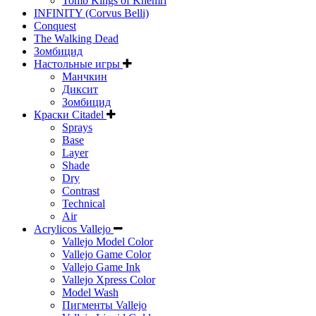
Tomb Kings of Khemri
INFINITY (Corvus Belli)
Conquest
The Walking Dead
Зомбицид
Настольные игры
Манчкин
Диксит
Зомбицид
Краски Citadel
Sprays
Base
Layer
Shade
Dry
Contrast
Technical
Air
Acrylicos Vallejo
Vallejo Model Color
Vallejo Game Color
Vallejo Game Ink
Vallejo Xpress Color
Model Wash
Пигменты Vallejo