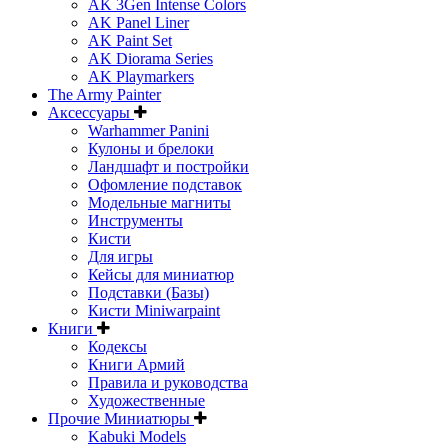
AK 3Gen Intense Colors
AK Panel Liner
AK Paint Set
AK Diorama Series
AK Playmarkers
The Army Painter
Аксессуары
Warhammer Panini
Кулоны и брелоки
Ландшафт и постройки
Офомление подставок
Модельные магниты
Инструменты
Кисти
Для игры
Кейсы для миниатюр
Подставки (Базы)
Кисти Miniwarpaint
Книги
Кодексы
Книги Армий
Правила и руководства
Художественные
Прочие Миниатюры
Kabuki Models