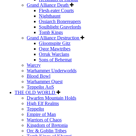
Grand Alliance Death
Flesh-eater Courts
Nighthaunt
Ossiarch Bonereapers
Soulblight Gravelords
Tomb Kings
Grand Alliance Destruction
Gloomspite Gitz
Ogor Mawtribes
Orruk Warclans
Sons of Behemat
Warcry
Warhammer Underworlds
Blood Bowl
Warhammer Quest
Террейн AoS
THE OLD WORLD
Dwarfen Mountain Holds
High Elf Realms
Террейн
Empire of Man
Warriors of Chaos
Kingdom of Bretonia
Orc & Goblin Tribes