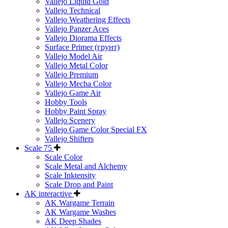
Vallejo Liquid Gold
Vallejo Technical
Vallejo Weathering Effects
Vallejo Panzer Aces
Vallejo Diorama Effects
Surface Primer (грунт)
Vallejo Model Air
Vallejo Metal Color
Vallejo Premium
Vallejo Mecha Color
Vallejo Game Air
Hobby Tools
Hobby Paint Spray
Vallejo Scenery
Vallejo Game Color Special FX
Vallejo Shifters
Scale 75
Scale Color
Scale Metal and Alchemy
Scale Inktensity
Scale Drop and Paint
AK interactive
AK Wargame Terrain
AK Wargame Washes
AK Deep Shades