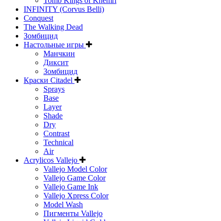
Tomb Kings of Khemri
INFINITY (Corvus Belli)
Conquest
The Walking Dead
Зомбицид
Настольные игры
Манчкин
Диксит
Зомбицид
Краски Citadel
Sprays
Base
Layer
Shade
Dry
Contrast
Technical
Air
Acrylicos Vallejo
Vallejo Model Color
Vallejo Game Color
Vallejo Game Ink
Vallejo Xpress Color
Model Wash
Пигменты Vallejo