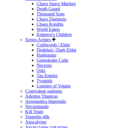
Chaos Space Marines
Death Guard
Thousand Sons
Chaos Daemons
Chaos Knights
World Eaters
Emperor's Children
Xenos Armies
Craftwords / Eldar
Drukhari / Dark Eldar
Harlequins
Genestealer Cults
Necrons
Orks
Tau Empire
Tyranids
Leagues of Votann
Стартовые наборы
Adeptus Titanicus
Aeronautica Imperialis
Necromunda
Kill Team
Террейн 40k
Apocalypse
Аксессуары для игры