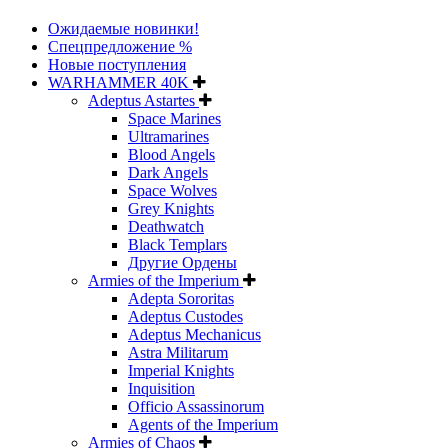
Ожидаемые новинки!
Спецпредложение %
Новые поступления
WARHAMMER 40K
Adeptus Astartes
Space Marines
Ultramarines
Blood Angels
Dark Angels
Space Wolves
Grey Knights
Deathwatch
Black Templars
Другие Ордены
Armies of the Imperium
Adepta Sororitas
Adeptus Custodes
Adeptus Mechanicus
Astra Militarum
Imperial Knights
Inquisition
Officio Assassinorum
Agents of the Imperium
Armies of Chaos