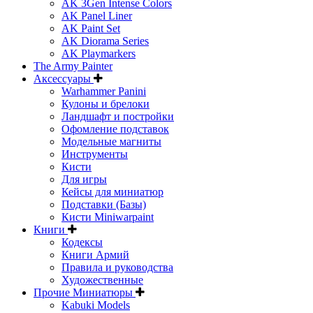
AK 3Gen Intense Colors
AK Panel Liner
AK Paint Set
AK Diorama Series
AK Playmarkers
The Army Painter
Аксессуары
Warhammer Panini
Кулоны и брелоки
Ландшафт и постройки
Офомление подставок
Модельные магниты
Инструменты
Кисти
Для игры
Кейсы для миниатюр
Подставки (Базы)
Кисти Miniwarpaint
Книги
Кодексы
Книги Армий
Правила и руководства
Художественные
Прочие Миниатюры
Kabuki Models