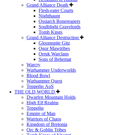
Grand Alliance Death
Flesh-eater Courts
Nighthaunt
Ossiarch Bonereapers
Soulblight Gravelords
Tomb Kings
Grand Alliance Destruction
Gloomspite Gitz
Ogor Mawtribes
Orruk Warclans
Sons of Behemat
Warcry
Warhammer Underworlds
Blood Bowl
Warhammer Quest
Террейн AoS
THE OLD WORLD
Dwarfen Mountain Holds
High Elf Realms
Террейн
Empire of Man
Warriors of Chaos
Kingdom of Bretonia
Orc & Goblin Tribes