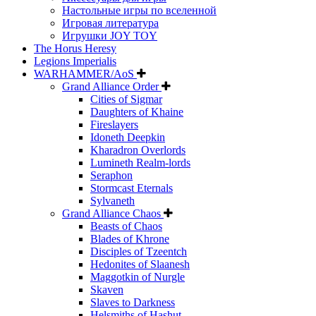
Настольные игры по вселенной
Игровая литература
Игрушки JOY TOY
The Horus Heresy
Legions Imperialis
WARHAMMER/AoS
Grand Alliance Order
Cities of Sigmar
Daughters of Khaine
Fireslayers
Idoneth Deepkin
Kharadron Overlords
Lumineth Realm-lords
Seraphon
Stormcast Eternals
Sylvaneth
Grand Alliance Chaos
Beasts of Chaos
Blades of Khrone
Disciples of Tzeentch
Hedonites of Slaanesh
Maggotkin of Nurgle
Skaven
Slaves to Darkness
Helsmiths of Hashut