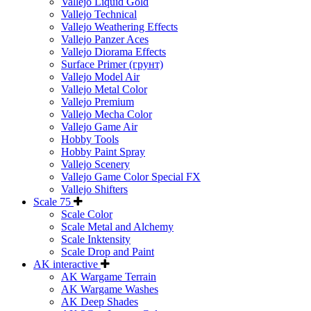
Vallejo Liquid Gold
Vallejo Technical
Vallejo Weathering Effects
Vallejo Panzer Aces
Vallejo Diorama Effects
Surface Primer (грунт)
Vallejo Model Air
Vallejo Metal Color
Vallejo Premium
Vallejo Mecha Color
Vallejo Game Air
Hobby Tools
Hobby Paint Spray
Vallejo Scenery
Vallejo Game Color Special FX
Vallejo Shifters
Scale 75
Scale Color
Scale Metal and Alchemy
Scale Inktensity
Scale Drop and Paint
AK interactive
AK Wargame Terrain
AK Wargame Washes
AK Deep Shades