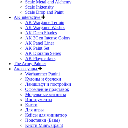
Scale Metal and Alchemy
Scale Inktensity
Scale Drop and Paint
AK interactive
AK Wargame Terrain
AK Wargame Washes
AK Deep Shades
AK 3Gen Intense Colors
AK Panel Liner
AK Paint Set
AK Diorama Series
AK Playmarkers
The Army Painter
Аксессуары
Warhammer Panini
Кулоны и брелоки
Ландшафт и постройки
Офомление подставок
Модельные магниты
Инструменты
Кисти
Для игры
Кейсы для миниатюр
Подставки (Базы)
Кисти Miniwarpaint