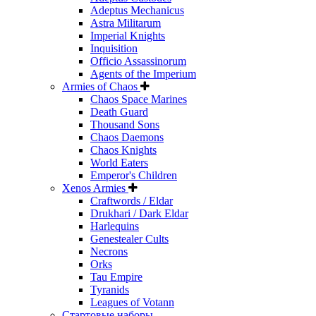
Adeptus Mechanicus
Astra Militarum
Imperial Knights
Inquisition
Officio Assassinorum
Agents of the Imperium
Armies of Chaos
Chaos Space Marines
Death Guard
Thousand Sons
Chaos Daemons
Chaos Knights
World Eaters
Emperor's Children
Xenos Armies
Craftwords / Eldar
Drukhari / Dark Eldar
Harlequins
Genestealer Cults
Necrons
Orks
Tau Empire
Tyranids
Leagues of Votann
Стартовые наборы