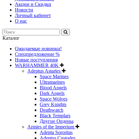
Акции и Скидки
Новости
Личный кабинет
О нас
Каталог
Ожидаемые новинки!
Спецпредложение %
Новые поступления
WARHAMMER 40K
Adeptus Astartes
Space Marines
Ultramarines
Blood Angels
Dark Angels
Space Wolves
Grey Knights
Deathwatch
Black Templars
Другие Ордены
Armies of the Imperium
Adepta Sororitas
Adeptus Custodes