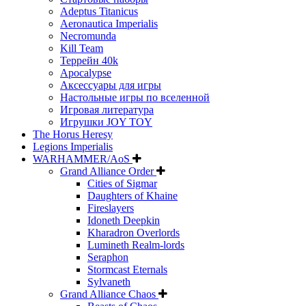
Adeptus Titanicus
Aeronautica Imperialis
Necromunda
Kill Team
Террейн 40k
Apocalypse
Аксессуары для игры
Настольные игры по вселенной
Игровая литература
Игрушки JOY TOY
The Horus Heresy
Legions Imperialis
WARHAMMER/AoS
Grand Alliance Order
Cities of Sigmar
Daughters of Khaine
Fireslayers
Idoneth Deepkin
Kharadron Overlords
Lumineth Realm-lords
Seraphon
Stormcast Eternals
Sylvaneth
Grand Alliance Chaos