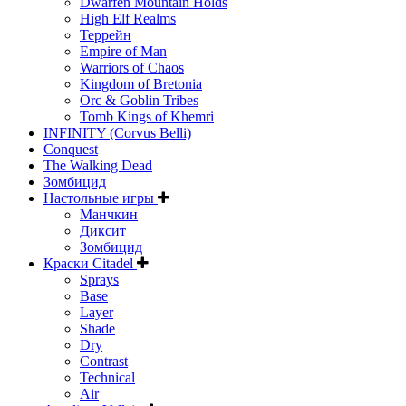
Dwarfen Mountain Holds
High Elf Realms
Террейн
Empire of Man
Warriors of Chaos
Kingdom of Bretonia
Orc & Goblin Tribes
Tomb Kings of Khemri
INFINITY (Corvus Belli)
Conquest
The Walking Dead
Зомбицид
Настольные игры
Манчкин
Диксит
Зомбицид
Краски Citadel
Sprays
Base
Layer
Shade
Dry
Contrast
Technical
Air