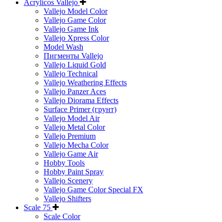
Acrylicos Vallejo
Vallejo Model Color
Vallejo Game Color
Vallejo Game Ink
Vallejo Xpress Color
Model Wash
Пигменты Vallejo
Vallejo Liquid Gold
Vallejo Technical
Vallejo Weathering Effects
Vallejo Panzer Aces
Vallejo Diorama Effects
Surface Primer (грунт)
Vallejo Model Air
Vallejo Metal Color
Vallejo Premium
Vallejo Mecha Color
Vallejo Game Air
Hobby Tools
Hobby Paint Spray
Vallejo Scenery
Vallejo Game Color Special FX
Vallejo Shifters
Scale 75
Scale Color