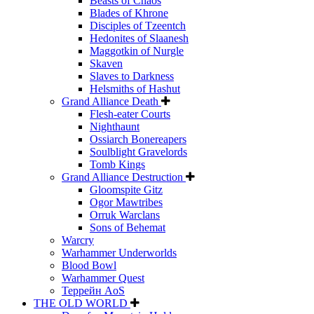
Beasts of Chaos
Blades of Khrone
Disciples of Tzeentch
Hedonites of Slaanesh
Maggotkin of Nurgle
Skaven
Slaves to Darkness
Helsmiths of Hashut
Grand Alliance Death
Flesh-eater Courts
Nighthaunt
Ossiarch Bonereapers
Soulblight Gravelords
Tomb Kings
Grand Alliance Destruction
Gloomspite Gitz
Ogor Mawtribes
Orruk Warclans
Sons of Behemat
Warcry
Warhammer Underworlds
Blood Bowl
Warhammer Quest
Террейн AoS
THE OLD WORLD