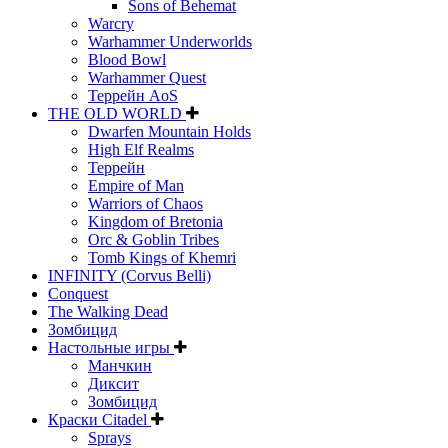
Sons of Behemat
Warcry
Warhammer Underworlds
Blood Bowl
Warhammer Quest
Террейн AoS
THE OLD WORLD
Dwarfen Mountain Holds
High Elf Realms
Террейн
Empire of Man
Warriors of Chaos
Kingdom of Bretonia
Orc & Goblin Tribes
Tomb Kings of Khemri
INFINITY (Corvus Belli)
Conquest
The Walking Dead
Зомбицид
Настольные игры
Манчкин
Диксит
Зомбицид
Краски Citadel
Sprays