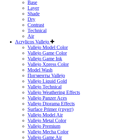
Base
Layer
Shade
Dry
Contrast
Technical
Air
Acrylicos Vallejo
Vallejo Model Color
Vallejo Game Color
Vallejo Game Ink
Vallejo Xpress Color
Model Wash
Пигменты Vallejo
Vallejo Liquid Gold
Vallejo Technical
Vallejo Weathering Effects
Vallejo Panzer Aces
Vallejo Diorama Effects
Surface Primer (грунт)
Vallejo Model Air
Vallejo Metal Color
Vallejo Premium
Vallejo Mecha Color
Vallejo Game Air