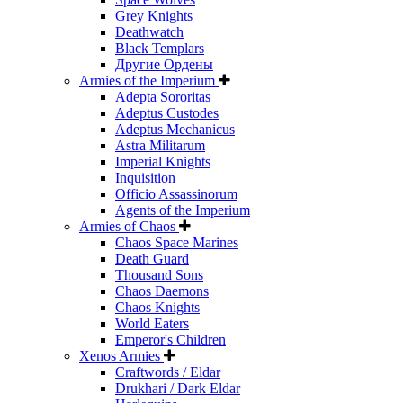
Grey Knights
Deathwatch
Black Templars
Другие Ордены
Armies of the Imperium
Adepta Sororitas
Adeptus Custodes
Adeptus Mechanicus
Astra Militarum
Imperial Knights
Inquisition
Officio Assassinorum
Agents of the Imperium
Armies of Chaos
Chaos Space Marines
Death Guard
Thousand Sons
Chaos Daemons
Chaos Knights
World Eaters
Emperor's Children
Xenos Armies
Craftwords / Eldar
Drukhari / Dark Eldar