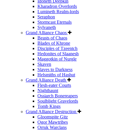
Idoneth Deepkin
Kharadron Overlords
Lumineth Realm-lords
Seraphon
Stormcast Eternals
Sylvaneth
Grand Alliance Chaos
Beasts of Chaos
Blades of Khrone
Disciples of Tzeentch
Hedonites of Slaanesh
Maggotkin of Nurgle
Skaven
Slaves to Darkness
Helsmiths of Hashut
Grand Alliance Death
Flesh-eater Courts
Nighthaunt
Ossiarch Bonereapers
Soulblight Gravelords
Tomb Kings
Grand Alliance Destruction
Gloomspite Gitz
Ogor Mawtribes
Orruk Warclans