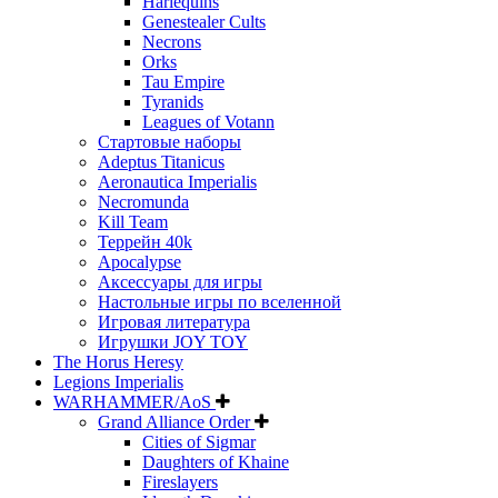
Harlequins
Genestealer Cults
Necrons
Orks
Tau Empire
Tyranids
Leagues of Votann
Стартовые наборы
Adeptus Titanicus
Aeronautica Imperialis
Necromunda
Kill Team
Террейн 40k
Apocalypse
Аксессуары для игры
Настольные игры по вселенной
Игровая литература
Игрушки JOY TOY
The Horus Heresy
Legions Imperialis
WARHAMMER/AoS
Grand Alliance Order
Cities of Sigmar
Daughters of Khaine
Fireslayers