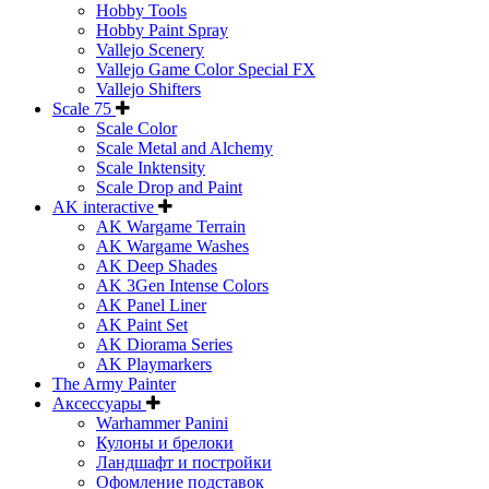
Hobby Tools
Hobby Paint Spray
Vallejo Scenery
Vallejo Game Color Special FX
Vallejo Shifters
Scale 75
Scale Color
Scale Metal and Alchemy
Scale Inktensity
Scale Drop and Paint
AK interactive
AK Wargame Terrain
AK Wargame Washes
AK Deep Shades
AK 3Gen Intense Colors
AK Panel Liner
AK Paint Set
AK Diorama Series
AK Playmarkers
The Army Painter
Аксессуары
Warhammer Panini
Кулоны и брелоки
Ландшафт и постройки
Офомление подставок