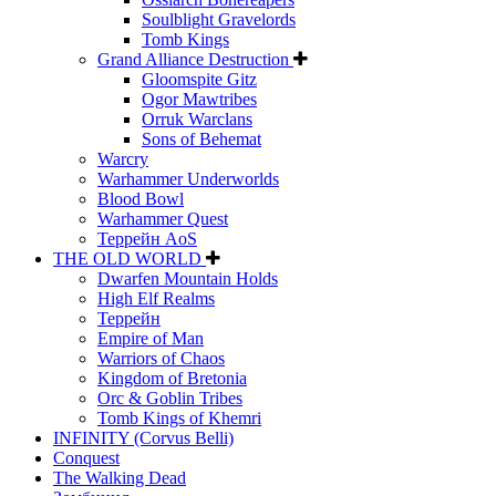
Soulblight Gravelords
Tomb Kings
Grand Alliance Destruction
Gloomspite Gitz
Ogor Mawtribes
Orruk Warclans
Sons of Behemat
Warcry
Warhammer Underworlds
Blood Bowl
Warhammer Quest
Террейн AoS
THE OLD WORLD
Dwarfen Mountain Holds
High Elf Realms
Террейн
Empire of Man
Warriors of Chaos
Kingdom of Bretonia
Orc & Goblin Tribes
Tomb Kings of Khemri
INFINITY (Corvus Belli)
Conquest
The Walking Dead