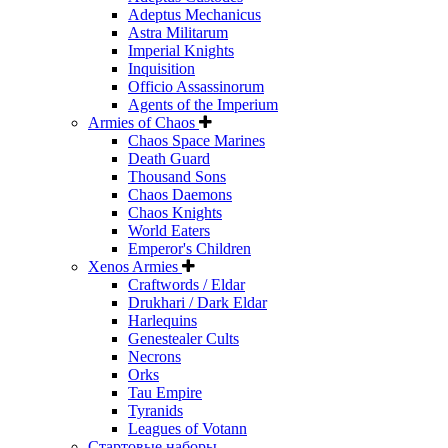
Adeptus Mechanicus
Astra Militarum
Imperial Knights
Inquisition
Officio Assassinorum
Agents of the Imperium
Armies of Chaos
Chaos Space Marines
Death Guard
Thousand Sons
Chaos Daemons
Chaos Knights
World Eaters
Emperor's Children
Xenos Armies
Craftwords / Eldar
Drukhari / Dark Eldar
Harlequins
Genestealer Cults
Necrons
Orks
Tau Empire
Tyranids
Leagues of Votann
Стартовые наборы