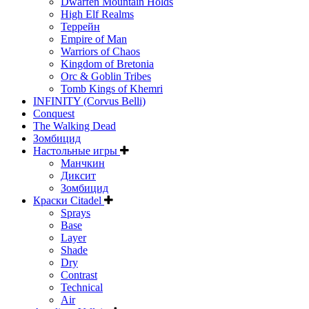
Dwarfen Mountain Holds
High Elf Realms
Террейн
Empire of Man
Warriors of Chaos
Kingdom of Bretonia
Orc & Goblin Tribes
Tomb Kings of Khemri
INFINITY (Corvus Belli)
Conquest
The Walking Dead
Зомбицид
Настольные игры
Манчкин
Диксит
Зомбицид
Краски Citadel
Sprays
Base
Layer
Shade
Dry
Contrast
Technical
Air