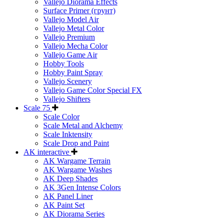
Vallejo Diorama Effects
Surface Primer (грунт)
Vallejo Model Air
Vallejo Metal Color
Vallejo Premium
Vallejo Mecha Color
Vallejo Game Air
Hobby Tools
Hobby Paint Spray
Vallejo Scenery
Vallejo Game Color Special FX
Vallejo Shifters
Scale 75
Scale Color
Scale Metal and Alchemy
Scale Inktensity
Scale Drop and Paint
AK interactive
AK Wargame Terrain
AK Wargame Washes
AK Deep Shades
AK 3Gen Intense Colors
AK Panel Liner
AK Paint Set
AK Diorama Series