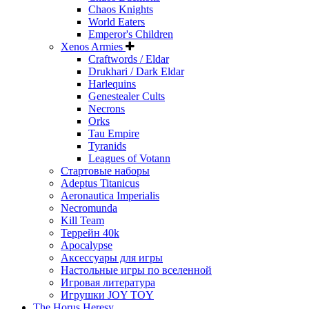
Chaos Knights
World Eaters
Emperor's Children
Xenos Armies
Craftwords / Eldar
Drukhari / Dark Eldar
Harlequins
Genestealer Cults
Necrons
Orks
Tau Empire
Tyranids
Leagues of Votann
Стартовые наборы
Adeptus Titanicus
Aeronautica Imperialis
Necromunda
Kill Team
Террейн 40k
Apocalypse
Аксессуары для игры
Настольные игры по вселенной
Игровая литература
Игрушки JOY TOY
The Horus Heresy