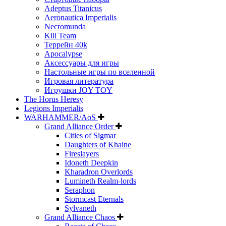
Adeptus Titanicus
Aeronautica Imperialis
Necromunda
Kill Team
Террейн 40k
Apocalypse
Аксессуары для игры
Настольные игры по вселенной
Игровая литература
Игрушки JOY TOY
The Horus Heresy
Legions Imperialis
WARHAMMER/AoS
Grand Alliance Order
Cities of Sigmar
Daughters of Khaine
Fireslayers
Idoneth Deepkin
Kharadron Overlords
Lumineth Realm-lords
Seraphon
Stormcast Eternals
Sylvaneth
Grand Alliance Chaos