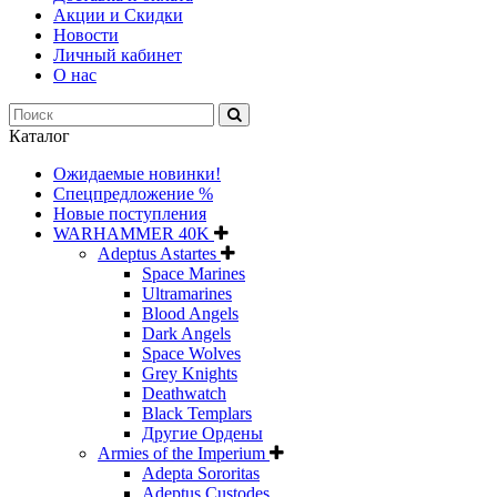
Акции и Скидки
Новости
Личный кабинет
О нас
Каталог
Ожидаемые новинки!
Спецпредложение %
Новые поступления
WARHAMMER 40K
Adeptus Astartes
Space Marines
Ultramarines
Blood Angels
Dark Angels
Space Wolves
Grey Knights
Deathwatch
Black Templars
Другие Ордены
Armies of the Imperium
Adepta Sororitas
Adeptus Custodes