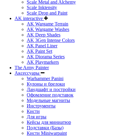
Scale Metal and Alchemy
Scale Inktensity
Scale Drop and Paint
AK interactive
AK Wargame Terrain
AK Wargame Washes
AK Deep Shades
AK 3Gen Intense Colors
AK Panel Liner
AK Paint Set
AK Diorama Series
AK Playmarkers
The Army Painter
Аксессуары
Warhammer Panini
Кулоны и брелоки
Ландшафт и постройки
Офомление подставок
Модельные магниты
Инструменты
Кисти
Для игры
Кейсы для миниатюр
Подставки (Базы)
Кисти Miniwarpaint