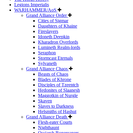
Legions Imperialis
WARHAMMER/AoS
Grand Alliance Order
Cities of Sigmar
Daughters of Khaine
Fireslayers
Idoneth Deepkin
Kharadron Overlords
Lumineth Realm-lords
Seraphon
Stormcast Eternals
Sylvaneth
Grand Alliance Chaos
Beasts of Chaos
Blades of Khrone
Disciples of Tzeentch
Hedonites of Slaanesh
Maggotkin of Nurgle
Skaven
Slaves to Darkness
Helsmiths of Hashut
Grand Alliance Death
Flesh-eater Courts
Nighthaunt
Ossiarch Bonereapers