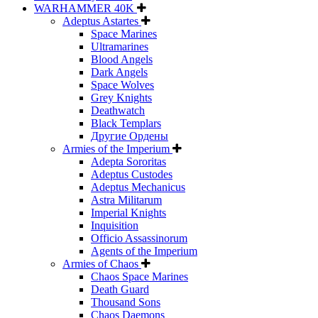
WARHAMMER 40K
Adeptus Astartes
Space Marines
Ultramarines
Blood Angels
Dark Angels
Space Wolves
Grey Knights
Deathwatch
Black Templars
Другие Ордены
Armies of the Imperium
Adepta Sororitas
Adeptus Custodes
Adeptus Mechanicus
Astra Militarum
Imperial Knights
Inquisition
Officio Assassinorum
Agents of the Imperium
Armies of Chaos
Chaos Space Marines
Death Guard
Thousand Sons
Chaos Daemons