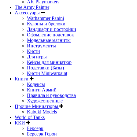
AK Playmarkers
The Army Painter
Аксессуары
Warhammer Panini
Кулоны и брелоки
Ландшафт и постройки
Офомление подставок
Модельные магниты
Инструменты
Кисти
Для игры
Кейсы для миниатюр
Подставки (Базы)
Кисти Miniwarpaint
Книги
Кодексы
Книги Армий
Правила и руководства
Художественные
Прочие Миниатюры
Kabuki Models
World of Tanks
ККИ
Берсерк
Берсерк Герои