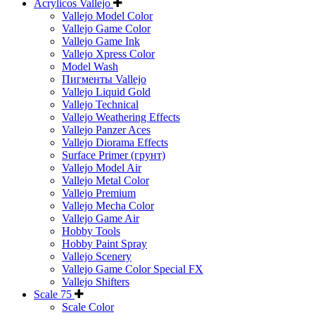
Acrylicos Vallejo
Vallejo Model Color
Vallejo Game Color
Vallejo Game Ink
Vallejo Xpress Color
Model Wash
Пигменты Vallejo
Vallejo Liquid Gold
Vallejo Technical
Vallejo Weathering Effects
Vallejo Panzer Aces
Vallejo Diorama Effects
Surface Primer (грунт)
Vallejo Model Air
Vallejo Metal Color
Vallejo Premium
Vallejo Mecha Color
Vallejo Game Air
Hobby Tools
Hobby Paint Spray
Vallejo Scenery
Vallejo Game Color Special FX
Vallejo Shifters
Scale 75
Scale Color