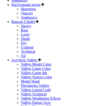
Зомбицид
Настольные игры
Манчкин
Диксит
Зомбицид
Краски Citadel
Sprays
Base
Layer
Shade
Dry
Contrast
Technical
Air
Acrylicos Vallejo
Vallejo Model Color
Vallejo Game Color
Vallejo Game Ink
Vallejo Xpress Color
Model Wash
Пигменты Vallejo
Vallejo Liquid Gold
Vallejo Technical
Vallejo Weathering Effects
Vallejo Panzer Aces