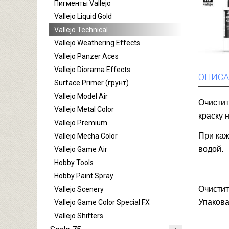
Пигменты Vallejo
Vallejo Liquid Gold
Vallejo Technical
Vallejo Weathering Effects
Vallejo Panzer Aces
Vallejo Diorama Effects
ОПИСА
Surface Primer (грунт)
Vallejo Model Air
Очистит
Vallejo Metal Color
краску 
Vallejo Premium
При каж
Vallejo Mecha Color
водой.
Vallejo Game Air
Hobby Tools
Hobby Paint Spray
Очистит
Vallejo Scenery
Упакова
Vallejo Game Color Special FX
Vallejo Shifters