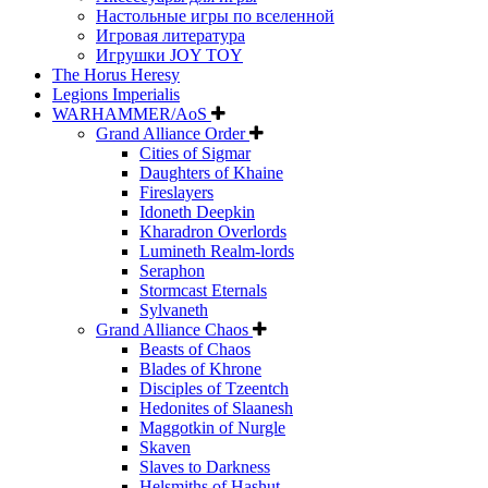
Настольные игры по вселенной
Игровая литература
Игрушки JOY TOY
The Horus Heresy
Legions Imperialis
WARHAMMER/AoS
Grand Alliance Order
Cities of Sigmar
Daughters of Khaine
Fireslayers
Idoneth Deepkin
Kharadron Overlords
Lumineth Realm-lords
Seraphon
Stormcast Eternals
Sylvaneth
Grand Alliance Chaos
Beasts of Chaos
Blades of Khrone
Disciples of Tzeentch
Hedonites of Slaanesh
Maggotkin of Nurgle
Skaven
Slaves to Darkness
Helsmiths of Hashut