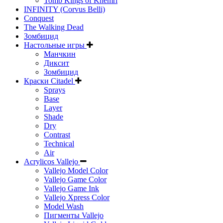
Tomb Kings of Khemri
INFINITY (Corvus Belli)
Conquest
The Walking Dead
Зомбицид
Настольные игры
Манчкин
Диксит
Зомбицид
Краски Citadel
Sprays
Base
Layer
Shade
Dry
Contrast
Technical
Air
Acrylicos Vallejo
Vallejo Model Color
Vallejo Game Color
Vallejo Game Ink
Vallejo Xpress Color
Model Wash
Пигменты Vallejo