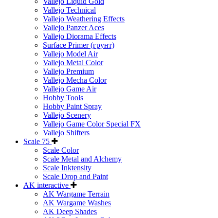
Vallejo Liquid Gold
Vallejo Technical
Vallejo Weathering Effects
Vallejo Panzer Aces
Vallejo Diorama Effects
Surface Primer (грунт)
Vallejo Model Air
Vallejo Metal Color
Vallejo Premium
Vallejo Mecha Color
Vallejo Game Air
Hobby Tools
Hobby Paint Spray
Vallejo Scenery
Vallejo Game Color Special FX
Vallejo Shifters
Scale 75
Scale Color
Scale Metal and Alchemy
Scale Inktensity
Scale Drop and Paint
AK interactive
AK Wargame Terrain
AK Wargame Washes
AK Deep Shades