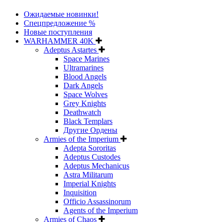
Ожидаемые новинки!
Спецпредложение %
Новые поступления
WARHAMMER 40K
Adeptus Astartes
Space Marines
Ultramarines
Blood Angels
Dark Angels
Space Wolves
Grey Knights
Deathwatch
Black Templars
Другие Ордены
Armies of the Imperium
Adepta Sororitas
Adeptus Custodes
Adeptus Mechanicus
Astra Militarum
Imperial Knights
Inquisition
Officio Assassinorum
Agents of the Imperium
Armies of Chaos