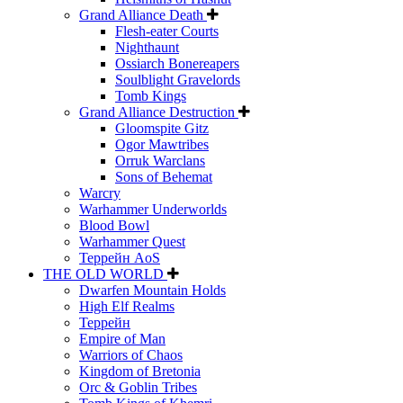
Grand Alliance Death
Flesh-eater Courts
Nighthaunt
Ossiarch Bonereapers
Soulblight Gravelords
Tomb Kings
Grand Alliance Destruction
Gloomspite Gitz
Ogor Mawtribes
Orruk Warclans
Sons of Behemat
Warcry
Warhammer Underworlds
Blood Bowl
Warhammer Quest
Террейн AoS
THE OLD WORLD
Dwarfen Mountain Holds
High Elf Realms
Террейн
Empire of Man
Warriors of Chaos
Kingdom of Bretonia
Orc & Goblin Tribes