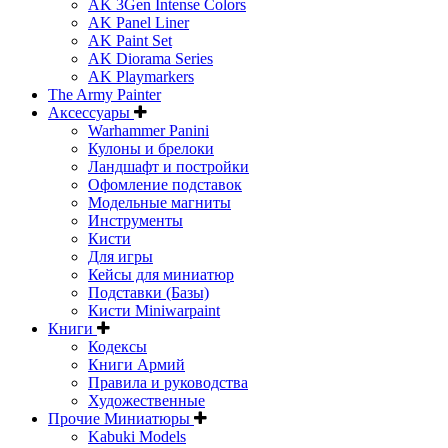
AK 3Gen Intense Colors
AK Panel Liner
AK Paint Set
AK Diorama Series
AK Playmarkers
The Army Painter
Аксессуары
Warhammer Panini
Кулоны и брелоки
Ландшафт и постройки
Офомление подставок
Модельные магниты
Инструменты
Кисти
Для игры
Кейсы для миниатюр
Подставки (Базы)
Кисти Miniwarpaint
Книги
Кодексы
Книги Армий
Правила и руководства
Художественные
Прочие Миниатюры
Kabuki Models