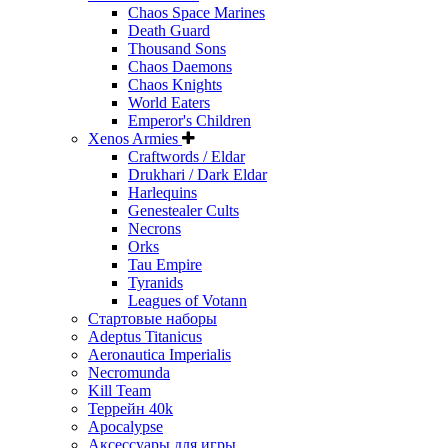
Chaos Space Marines
Death Guard
Thousand Sons
Chaos Daemons
Chaos Knights
World Eaters
Emperor's Children
Xenos Armies
Craftwords / Eldar
Drukhari / Dark Eldar
Harlequins
Genestealer Cults
Necrons
Orks
Tau Empire
Tyranids
Leagues of Votann
Стартовые наборы
Adeptus Titanicus
Aeronautica Imperialis
Necromunda
Kill Team
Террейн 40k
Apocalypse
Аксессуары для игры