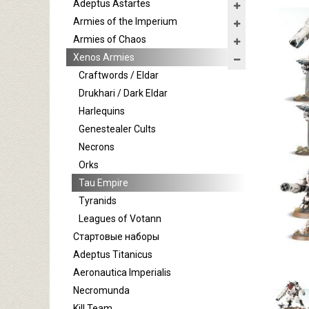
Adeptus Astartes
Armies of the Imperium
Armies of Chaos
Xenos Armies
Craftwords / Eldar
Drukhari / Dark Eldar
Harlequins
Genestealer Cults
Necrons
Orks
Tau Empire
Tyranids
Leagues of Votann
Стартовые наборы
Adeptus Titanicus
Aeronautica Imperialis
Necromunda
Kill Team