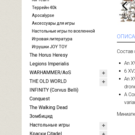
Террейн 40k
Apocalypse
Аксессуары для игры
Настольные игры по вселенной
ОПИСА
Игровая литература
Игрушки JOY TOY
Состав 
The Horus Heresy
An XV
Legions Imperialis
6 XV2
WARHAMMER/AoS
An XV
THE OLD WORLD
dron
INFINITY (Corvus Belli)
A Com
Conquest
varia
The Walking Dead
Миниатю
Зомбицид
Настольные игры
Краски Citadel