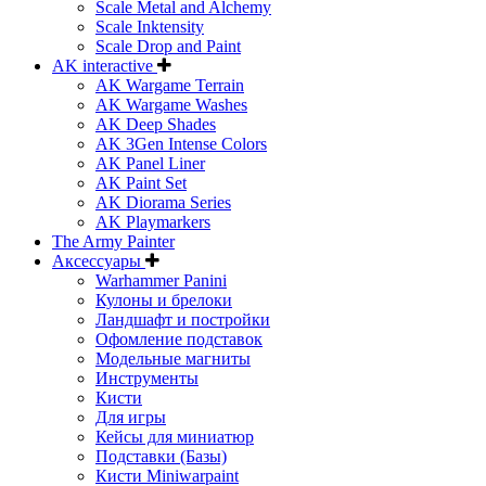
Scale Metal and Alchemy
Scale Inktensity
Scale Drop and Paint
AK interactive
AK Wargame Terrain
AK Wargame Washes
AK Deep Shades
AK 3Gen Intense Colors
AK Panel Liner
AK Paint Set
AK Diorama Series
AK Playmarkers
The Army Painter
Аксессуары
Warhammer Panini
Кулоны и брелоки
Ландшафт и постройки
Офомление подставок
Модельные магниты
Инструменты
Кисти
Для игры
Кейсы для миниатюр
Подставки (Базы)
Кисти Miniwarpaint