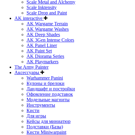
Scale Metal and Alchemy
Scale Inktensity
Scale Drop and Paint
AK interactive
AK Wargame Terrain
AK Wargame Washes
AK Deep Shades
AK 3Gen Intense Colors
AK Panel Liner
AK Paint Set
AK Diorama Series
AK Playmarkers
The Army Painter
Аксессуары
Warhammer Panini
Кулоны и брелоки
Ландшафт и постройки
Офомление подставок
Модельные магниты
Инструменты
Кисти
Для игры
Кейсы для миниатюр
Подставки (Базы)
Кисти Miniwarpaint