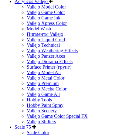
Acrylicos Vallejo
Vallejo Model Color
Vallejo Game Color
Vallejo Game Ink
Vallejo Xpress Color
Model Wash
Пигменты Vallejo
Vallejo Liquid Gold
Vallejo Technical
Vallejo Weathering Effects
Vallejo Panzer Aces
Vallejo Diorama Effects
Surface Primer (грунт)
Vallejo Model Air
Vallejo Metal Color
Vallejo Premium
Vallejo Mecha Color
Vallejo Game Air
Hobby Tools
Hobby Paint Spray
Vallejo Scenery
Vallejo Game Color Special FX
Vallejo Shifters
Scale 75
Scale Color