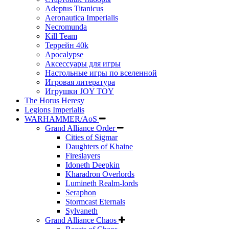
Adeptus Titanicus
Aeronautica Imperialis
Necromunda
Kill Team
Террейн 40k
Apocalypse
Аксессуары для игры
Настольные игры по вселенной
Игровая литература
Игрушки JOY TOY
The Horus Heresy
Legions Imperialis
WARHAMMER/AoS
Grand Alliance Order
Cities of Sigmar
Daughters of Khaine
Fireslayers
Idoneth Deepkin
Kharadron Overlords
Lumineth Realm-lords
Seraphon
Stormcast Eternals
Sylvaneth
Grand Alliance Chaos