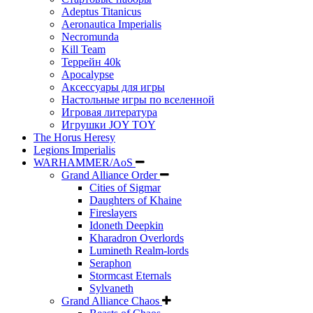
Adeptus Titanicus
Aeronautica Imperialis
Necromunda
Kill Team
Террейн 40k
Apocalypse
Аксессуары для игры
Настольные игры по вселенной
Игровая литература
Игрушки JOY TOY
The Horus Heresy
Legions Imperialis
WARHAMMER/AoS
Grand Alliance Order
Cities of Sigmar
Daughters of Khaine
Fireslayers
Idoneth Deepkin
Kharadron Overlords
Lumineth Realm-lords
Seraphon
Stormcast Eternals
Sylvaneth
Grand Alliance Chaos