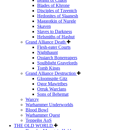
Beasts of Chaos
Blades of Khrone
Disciples of Tzeentch
Hedonites of Slaanesh
Maggotkin of Nurgle
Skaven
Slaves to Darkness
Helsmiths of Hashut
Grand Alliance Death
Flesh-eater Courts
Nighthaunt
Ossiarch Bonereapers
Soulblight Gravelords
Tomb Kings
Grand Alliance Destruction
Gloomspite Gitz
Ogor Mawtribes
Orruk Warclans
Sons of Behemat
Warcry
Warhammer Underworlds
Blood Bowl
Warhammer Quest
Террейн AoS
THE OLD WORLD