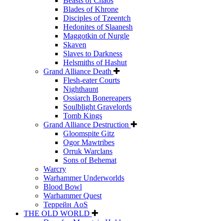
Beasts of Chaos
Blades of Khrone
Disciples of Tzeentch
Hedonites of Slaanesh
Maggotkin of Nurgle
Skaven
Slaves to Darkness
Helsmiths of Hashut
Grand Alliance Death
Flesh-eater Courts
Nighthaunt
Ossiarch Bonereapers
Soulblight Gravelords
Tomb Kings
Grand Alliance Destruction
Gloomspite Gitz
Ogor Mawtribes
Orruk Warclans
Sons of Behemat
Warcry
Warhammer Underworlds
Blood Bowl
Warhammer Quest
Террейн AoS
THE OLD WORLD