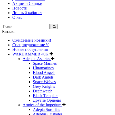
Акции и Скидки
Новости
Личный кабинет
О нас
Каталог
Ожидаемые новинки!
Спецпредложение %
Новые поступления
WARHAMMER 40K
Adeptus Astartes
Space Marines
Ultramarines
Blood Angels
Dark Angels
Space Wolves
Grey Knights
Deathwatch
Black Templars
Другие Ордены
Armies of the Imperium
Adepta Sororitas
Adeptus Custodes