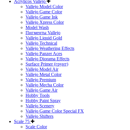
Acrylicos Vallejo
Vallejo Model Color
Vallejo Game Color
Vallejo Game Ink
Vallejo Xpress Color
Model Wash
Пигменты Vallejo
Vallejo Liquid Gold
Vallejo Technical
Vallejo Weathering Effects
Vallejo Panzer Aces
Vallejo Diorama Effects
Surface Primer (грунт)
Vallejo Model Air
Vallejo Metal Color
Vallejo Premium
Vallejo Mecha Color
Vallejo Game Air
Hobby Tools
Hobby Paint Spray
Vallejo Scenery
Vallejo Game Color Special FX
Vallejo Shifters
Scale 75
Scale Color