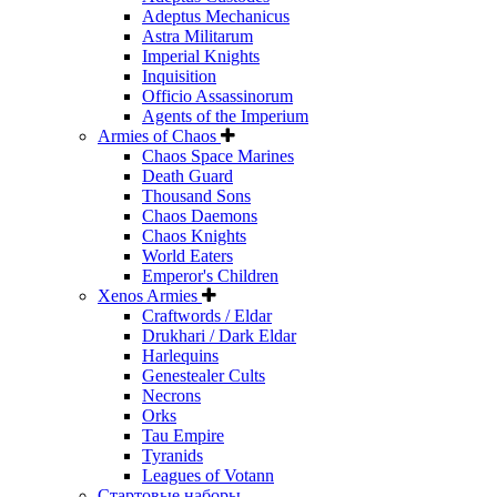
Adeptus Mechanicus
Astra Militarum
Imperial Knights
Inquisition
Officio Assassinorum
Agents of the Imperium
Armies of Chaos
Chaos Space Marines
Death Guard
Thousand Sons
Chaos Daemons
Chaos Knights
World Eaters
Emperor's Children
Xenos Armies
Craftwords / Eldar
Drukhari / Dark Eldar
Harlequins
Genestealer Cults
Necrons
Orks
Tau Empire
Tyranids
Leagues of Votann
Стартовые наборы