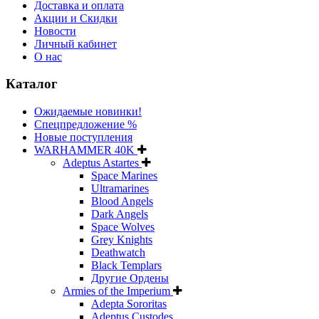
Доставка и оплата
Акции и Скидки
Новости
Личный кабинет
О нас
Каталог
Ожидаемые новинки!
Спецпредложение %
Новые поступления
WARHAMMER 40K
Adeptus Astartes
Space Marines
Ultramarines
Blood Angels
Dark Angels
Space Wolves
Grey Knights
Deathwatch
Black Templars
Другие Ордены
Armies of the Imperium
Adepta Sororitas
Adeptus Custodes