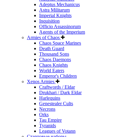
Adeptus Mechanicus
Astra Militarum
Imperial Knights
Inquisition
Officio Assassinorum
Agents of the Imperium
Armies of Chaos
Chaos Space Marines
Death Guard
Thousand Sons
Chaos Daemons
Chaos Knights
World Eaters
Emperor's Children
Xenos Armies
Craftwords / Eldar
Drukhari / Dark Eldar
Harlequins
Genestealer Cults
Necrons
Orks
Tau Empire
Tyranids
Leagues of Votann
Стартовые наборы