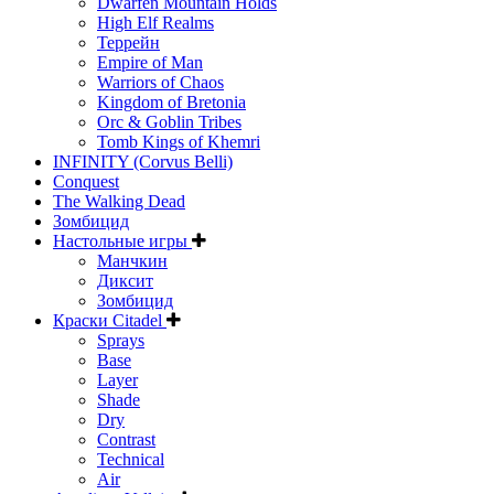
Dwarfen Mountain Holds
High Elf Realms
Террейн
Empire of Man
Warriors of Chaos
Kingdom of Bretonia
Orc & Goblin Tribes
Tomb Kings of Khemri
INFINITY (Corvus Belli)
Conquest
The Walking Dead
Зомбицид
Настольные игры
Манчкин
Диксит
Зомбицид
Краски Citadel
Sprays
Base
Layer
Shade
Dry
Contrast
Technical
Air