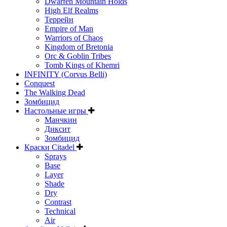
Dwarfen Mountain Holds
High Elf Realms
Террейн
Empire of Man
Warriors of Chaos
Kingdom of Bretonia
Orc & Goblin Tribes
Tomb Kings of Khemri
INFINITY (Corvus Belli)
Conquest
The Walking Dead
Зомбицид
Настольные игры
Манчкин
Диксит
Зомбицид
Краски Citadel
Sprays
Base
Layer
Shade
Dry
Contrast
Technical
Air