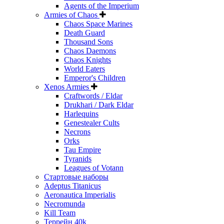
Agents of the Imperium
Armies of Chaos
Chaos Space Marines
Death Guard
Thousand Sons
Chaos Daemons
Chaos Knights
World Eaters
Emperor's Children
Xenos Armies
Craftwords / Eldar
Drukhari / Dark Eldar
Harlequins
Genestealer Cults
Necrons
Orks
Tau Empire
Tyranids
Leagues of Votann
Стартовые наборы
Adeptus Titanicus
Aeronautica Imperialis
Necromunda
Kill Team
Террейн 40k