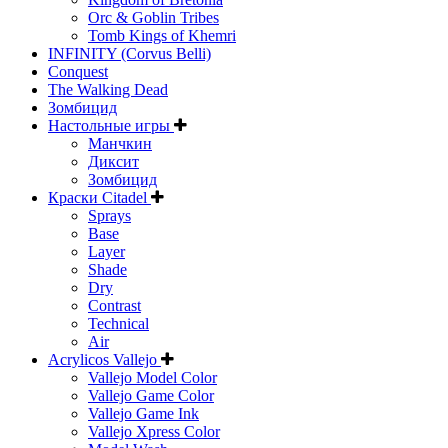
Orc & Goblin Tribes
Tomb Kings of Khemri
INFINITY (Corvus Belli)
Conquest
The Walking Dead
Зомбицид
Настольные игры
Манчкин
Диксит
Зомбицид
Краски Citadel
Sprays
Base
Layer
Shade
Dry
Contrast
Technical
Air
Acrylicos Vallejo
Vallejo Model Color
Vallejo Game Color
Vallejo Game Ink
Vallejo Xpress Color