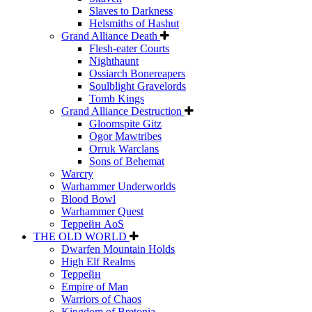
Slaves to Darkness
Helsmiths of Hashut
Grand Alliance Death
Flesh-eater Courts
Nighthaunt
Ossiarch Bonereapers
Soulblight Gravelords
Tomb Kings
Grand Alliance Destruction
Gloomspite Gitz
Ogor Mawtribes
Orruk Warclans
Sons of Behemat
Warcry
Warhammer Underworlds
Blood Bowl
Warhammer Quest
Террейн AoS
THE OLD WORLD
Dwarfen Mountain Holds
High Elf Realms
Террейн
Empire of Man
Warriors of Chaos
Kingdom of Bretonia