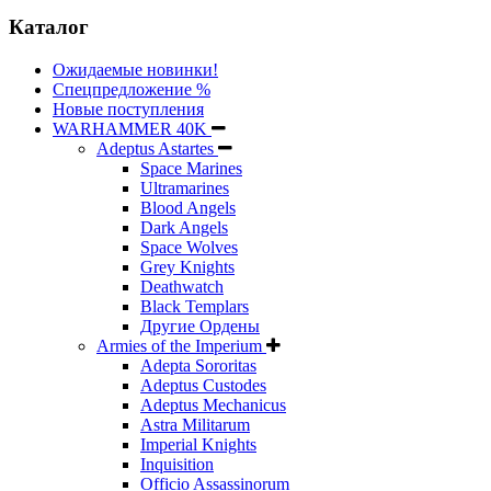
Каталог
Ожидаемые новинки!
Спецпредложение %
Новые поступления
WARHAMMER 40K
Adeptus Astartes
Space Marines
Ultramarines
Blood Angels
Dark Angels
Space Wolves
Grey Knights
Deathwatch
Black Templars
Другие Ордены
Armies of the Imperium
Adepta Sororitas
Adeptus Custodes
Adeptus Mechanicus
Astra Militarum
Imperial Knights
Inquisition
Officio Assassinorum