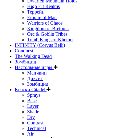
Dwarfen Mountain Holds
High Elf Realms
Террейн
Empire of Man
Warriors of Chaos
Kingdom of Bretonia
Orc & Goblin Tribes
Tomb Kings of Khemri
INFINITY (Corvus Belli)
Conquest
The Walking Dead
Зомбицид
Настольные игры
Манчкин
Диксит
Зомбицид
Краски Citadel
Sprays
Base
Layer
Shade
Dry
Contrast
Technical
Air