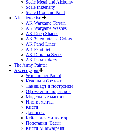
Scale Metal and Alchemy
Scale Inktensity
Scale Drop and Paint
AK interactive
AK Wargame Terrain
AK Wargame Washes
AK Deep Shades
AK 3Gen Intense Colors
AK Panel Liner
AK Paint Set
AK Diorama Series
AK Playmarkers
The Army Painter
Аксессуары
Warhammer Panini
Кулоны и брелоки
Ландшафт и постройки
Офомление подставок
Модельные магниты
Инструменты
Кисти
Для игры
Кейсы для миниатюр
Подставки (Базы)
Кисти Miniwarpaint