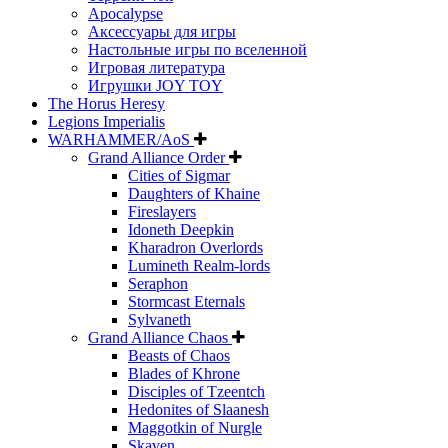
Apocalypse
Аксессуары для игры
Настольные игры по вселенной
Игровая литература
Игрушки JOY TOY
The Horus Heresy
Legions Imperialis
WARHAMMER/AoS
Grand Alliance Order
Cities of Sigmar
Daughters of Khaine
Fireslayers
Idoneth Deepkin
Kharadron Overlords
Lumineth Realm-lords
Seraphon
Stormcast Eternals
Sylvaneth
Grand Alliance Chaos
Beasts of Chaos
Blades of Khrone
Disciples of Tzeentch
Hedonites of Slaanesh
Maggotkin of Nurgle
Skaven