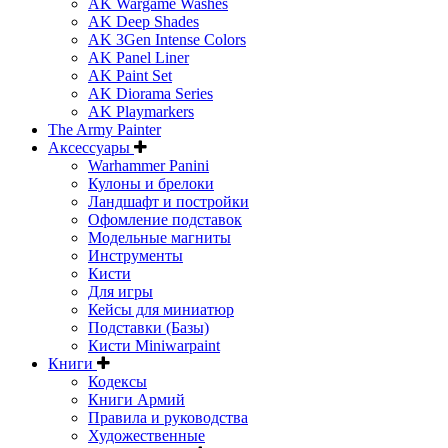
AK Wargame Washes
AK Deep Shades
AK 3Gen Intense Colors
AK Panel Liner
AK Paint Set
AK Diorama Series
AK Playmarkers
The Army Painter
Аксессуары
Warhammer Panini
Кулоны и брелоки
Ландшафт и постройки
Офомление подставок
Модельные магниты
Инструменты
Кисти
Для игры
Кейсы для миниатюр
Подставки (Базы)
Кисти Miniwarpaint
Книги
Кодексы
Книги Армий
Правила и руководства
Художественные