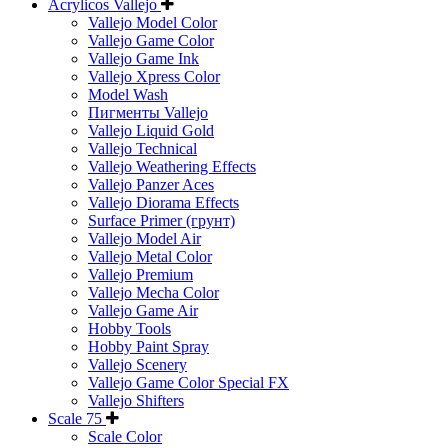
Acrylicos Vallejo
Vallejo Model Color
Vallejo Game Color
Vallejo Game Ink
Vallejo Xpress Color
Model Wash
Пигменты Vallejo
Vallejo Liquid Gold
Vallejo Technical
Vallejo Weathering Effects
Vallejo Panzer Aces
Vallejo Diorama Effects
Surface Primer (грунт)
Vallejo Model Air
Vallejo Metal Color
Vallejo Premium
Vallejo Mecha Color
Vallejo Game Air
Hobby Tools
Hobby Paint Spray
Vallejo Scenery
Vallejo Game Color Special FX
Vallejo Shifters
Scale 75
Scale Color