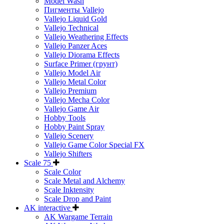
Model Wash
Пигменты Vallejo
Vallejo Liquid Gold
Vallejo Technical
Vallejo Weathering Effects
Vallejo Panzer Aces
Vallejo Diorama Effects
Surface Primer (грунт)
Vallejo Model Air
Vallejo Metal Color
Vallejo Premium
Vallejo Mecha Color
Vallejo Game Air
Hobby Tools
Hobby Paint Spray
Vallejo Scenery
Vallejo Game Color Special FX
Vallejo Shifters
Scale 75
Scale Color
Scale Metal and Alchemy
Scale Inktensity
Scale Drop and Paint
AK interactive
AK Wargame Terrain