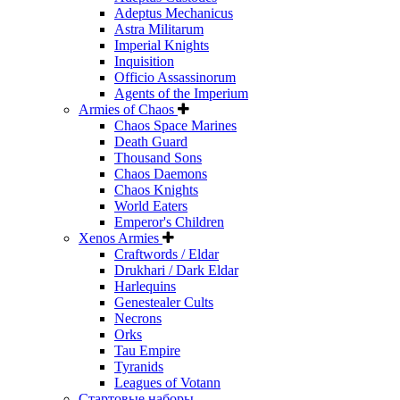
Adeptus Mechanicus
Astra Militarum
Imperial Knights
Inquisition
Officio Assassinorum
Agents of the Imperium
Armies of Chaos
Chaos Space Marines
Death Guard
Thousand Sons
Chaos Daemons
Chaos Knights
World Eaters
Emperor's Children
Xenos Armies
Craftwords / Eldar
Drukhari / Dark Eldar
Harlequins
Genestealer Cults
Necrons
Orks
Tau Empire
Tyranids
Leagues of Votann
Стартовые наборы