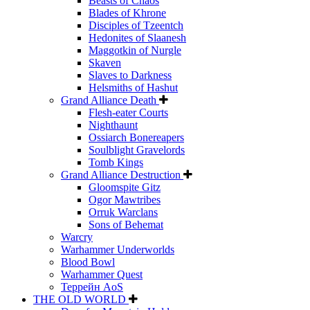
Beasts of Chaos
Blades of Khrone
Disciples of Tzeentch
Hedonites of Slaanesh
Maggotkin of Nurgle
Skaven
Slaves to Darkness
Helsmiths of Hashut
Grand Alliance Death
Flesh-eater Courts
Nighthaunt
Ossiarch Bonereapers
Soulblight Gravelords
Tomb Kings
Grand Alliance Destruction
Gloomspite Gitz
Ogor Mawtribes
Orruk Warclans
Sons of Behemat
Warcry
Warhammer Underworlds
Blood Bowl
Warhammer Quest
Террейн AoS
THE OLD WORLD