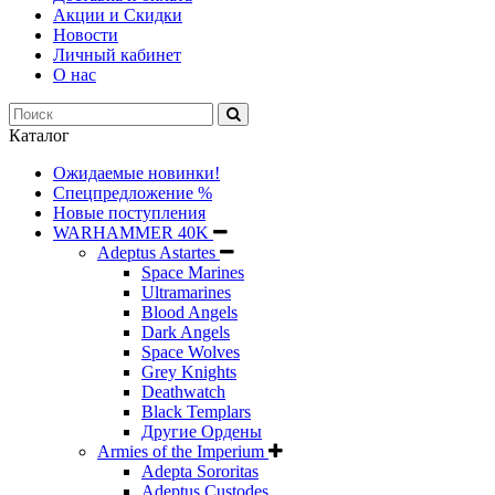
Акции и Скидки
Новости
Личный кабинет
О нас
Каталог
Ожидаемые новинки!
Спецпредложение %
Новые поступления
WARHAMMER 40K
Adeptus Astartes
Space Marines
Ultramarines
Blood Angels
Dark Angels
Space Wolves
Grey Knights
Deathwatch
Black Templars
Другие Ордены
Armies of the Imperium
Adepta Sororitas
Adeptus Custodes