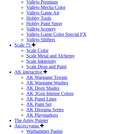
Vallejo Premium
Vallejo Mecha Color
Vallejo Game Air
Hobby Tools
Hobby Paint Spray
Vallejo Scenery
Vallejo Game Color Special FX
Vallejo Shifters
Scale 75
Scale Color
Scale Metal and Alchemy
Scale Inktensity
Scale Drop and Paint
AK interactive
AK Wargame Terrain
AK Wargame Washes
AK Deep Shades
AK 3Gen Intense Colors
AK Panel Liner
AK Paint Set
AK Diorama Series
AK Playmarkers
The Army Painter
Аксессуары
Warhammer Panini