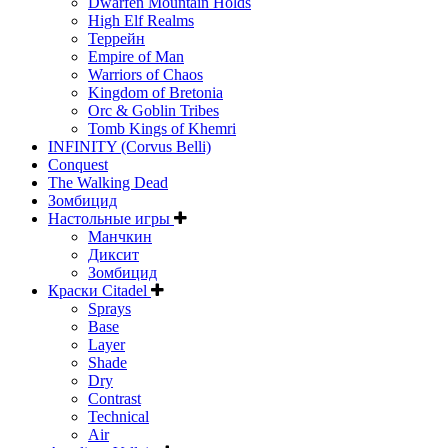
Dwarfen Mountain Holds
High Elf Realms
Террейн
Empire of Man
Warriors of Chaos
Kingdom of Bretonia
Orc & Goblin Tribes
Tomb Kings of Khemri
INFINITY (Corvus Belli)
Conquest
The Walking Dead
Зомбицид
Настольные игры
Манчкин
Диксит
Зомбицид
Краски Citadel
Sprays
Base
Layer
Shade
Dry
Contrast
Technical
Air