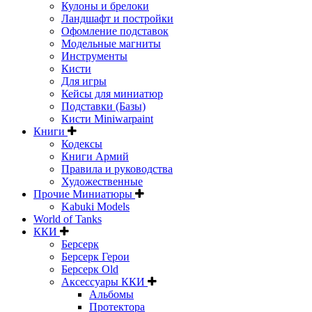
Кулоны и брелоки
Ландшафт и постройки
Офомление подставок
Модельные магниты
Инструменты
Кисти
Для игры
Кейсы для миниатюр
Подставки (Базы)
Кисти Miniwarpaint
Книги
Кодексы
Книги Армий
Правила и руководства
Художественные
Прочие Миниатюры
Kabuki Models
World of Tanks
ККИ
Берсерк
Берсерк Герои
Берсерк Old
Аксессуары ККИ
Альбомы
Протектора