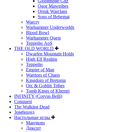
Gloomspite Gitz
Ogor Mawtribes
Orruk Warclans
Sons of Behemat
Warcry
Warhammer Underworlds
Blood Bowl
Warhammer Quest
Террейн AoS
THE OLD WORLD
Dwarfen Mountain Holds
High Elf Realms
Террейн
Empire of Man
Warriors of Chaos
Kingdom of Bretonia
Orc & Goblin Tribes
Tomb Kings of Khemri
INFINITY (Corvus Belli)
Conquest
The Walking Dead
Зомбицид
Настольные игры
Манчкин
Диксит