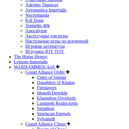
Adeptus Titanicus
Aeronautica Imperialis
Necromunda
Kill Team
Террейн 40k
Apocalypse
Аксессуары для игры
Настольные игры по вселенной
Игровая литература
Игрушки JOY TOY
The Horus Heresy
Legions Imperialis
WARHAMMER/AoS
Grand Alliance Order
Cities of Sigmar
Daughters of Khaine
Fireslayers
Idoneth Deepkin
Kharadron Overlords
Lumineth Realm-lords
Seraphon
Stormcast Eternals
Sylvaneth
Grand Alliance Chaos