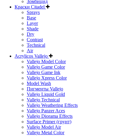
Зомбицид
Краски Citadel
Sprays
Base
Layer
Shade
Dry
Contrast
Technical
Air
Acrylicos Vallejo
Vallejo Model Color
Vallejo Game Color
Vallejo Game Ink
Vallejo Xpress Color
Model Wash
Пигменты Vallejo
Vallejo Liquid Gold
Vallejo Technical
Vallejo Weathering Effects
Vallejo Panzer Aces
Vallejo Diorama Effects
Surface Primer (грунт)
Vallejo Model Air
Vallejo Metal Color