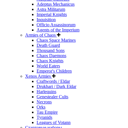
Adeptus Mechanicus
Astra Militarum
Imperial Knights
Inquisition
Officio Assassinorum
Agents of the Imperium
Armies of Chaos
Chaos Space Marines
Death Guard
Thousand Sons
Chaos Daemons
Chaos Knights
World Eaters
Emperor's Children
Xenos Armies
Craftwords / Eldar
Drukhari / Dark Eldar
Harlequins
Genestealer Cults
Necrons
Orks
Tau Empire
Tyranids
Leagues of Votann
Стартовые наборы