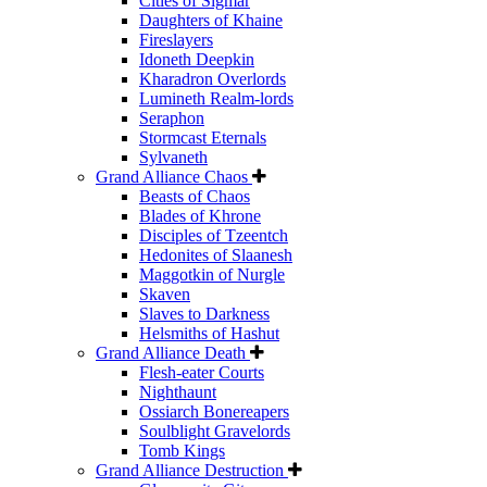
Cities of Sigmar
Daughters of Khaine
Fireslayers
Idoneth Deepkin
Kharadron Overlords
Lumineth Realm-lords
Seraphon
Stormcast Eternals
Sylvaneth
Grand Alliance Chaos
Beasts of Chaos
Blades of Khrone
Disciples of Tzeentch
Hedonites of Slaanesh
Maggotkin of Nurgle
Skaven
Slaves to Darkness
Helsmiths of Hashut
Grand Alliance Death
Flesh-eater Courts
Nighthaunt
Ossiarch Bonereapers
Soulblight Gravelords
Tomb Kings
Grand Alliance Destruction