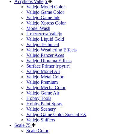
Acrylicos Vallejo
Vallejo Model Color
Vallejo Game Color
Vallejo Game Ink
Vallejo Xpress Color
Model Wash
Пигменты Vallejo
Vallejo Liquid Gold
Vallejo Technical
Vallejo Weathering Effects
Vallejo Panzer Aces
Vallejo Diorama Effects
Surface Primer (грунт)
Vallejo Model Air
Vallejo Metal Color
Vallejo Premium
Vallejo Mecha Color
Vallejo Game Air
Hobby Tools
Hobby Paint Spray
Vallejo Scenery
Vallejo Game Color Special FX
Vallejo Shifters
Scale 75
Scale Color