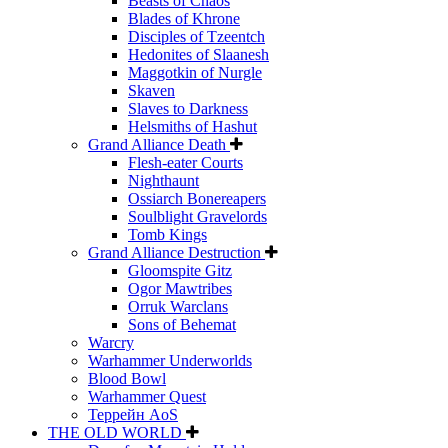
Beasts of Chaos
Blades of Khrone
Disciples of Tzeentch
Hedonites of Slaanesh
Maggotkin of Nurgle
Skaven
Slaves to Darkness
Helsmiths of Hashut
Grand Alliance Death
Flesh-eater Courts
Nighthaunt
Ossiarch Bonereapers
Soulblight Gravelords
Tomb Kings
Grand Alliance Destruction
Gloomspite Gitz
Ogor Mawtribes
Orruk Warclans
Sons of Behemat
Warcry
Warhammer Underworlds
Blood Bowl
Warhammer Quest
Террейн AoS
THE OLD WORLD