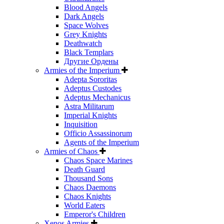
Blood Angels
Dark Angels
Space Wolves
Grey Knights
Deathwatch
Black Templars
Другие Ордены
Armies of the Imperium
Adepta Sororitas
Adeptus Custodes
Adeptus Mechanicus
Astra Militarum
Imperial Knights
Inquisition
Officio Assassinorum
Agents of the Imperium
Armies of Chaos
Chaos Space Marines
Death Guard
Thousand Sons
Chaos Daemons
Chaos Knights
World Eaters
Emperor's Children
Xenos Armies