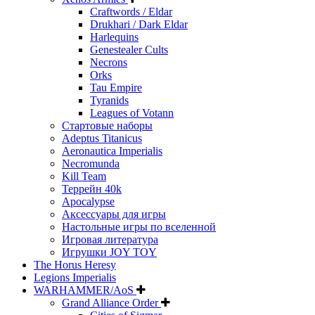
Craftwords / Eldar
Drukhari / Dark Eldar
Harlequins
Genestealer Cults
Necrons
Orks
Tau Empire
Tyranids
Leagues of Votann
Стартовые наборы
Adeptus Titanicus
Aeronautica Imperialis
Necromunda
Kill Team
Террейн 40k
Apocalypse
Аксессуары для игры
Настольные игры по вселенной
Игровая литература
Игрушки JOY TOY
The Horus Heresy
Legions Imperialis
WARHAMMER/AoS
Grand Alliance Order