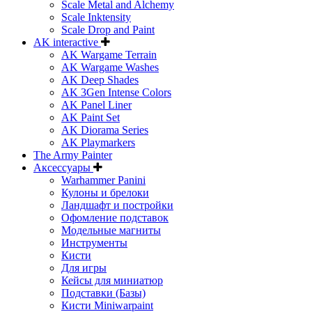
Scale Metal and Alchemy
Scale Inktensity
Scale Drop and Paint
AK interactive
AK Wargame Terrain
AK Wargame Washes
AK Deep Shades
AK 3Gen Intense Colors
AK Panel Liner
AK Paint Set
AK Diorama Series
AK Playmarkers
The Army Painter
Аксессуары
Warhammer Panini
Кулоны и брелоки
Ландшафт и постройки
Офомление подставок
Модельные магниты
Инструменты
Кисти
Для игры
Кейсы для миниатюр
Подставки (Базы)
Кисти Miniwarpaint