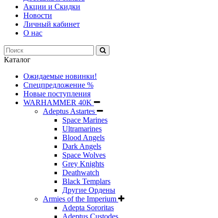
Акции и Скидки
Новости
Личный кабинет
О нас
Каталог
Ожидаемые новинки!
Спецпредложение %
Новые поступления
WARHAMMER 40K
Adeptus Astartes
Space Marines
Ultramarines
Blood Angels
Dark Angels
Space Wolves
Grey Knights
Deathwatch
Black Templars
Другие Ордены
Armies of the Imperium
Adepta Sororitas
Adeptus Custodes