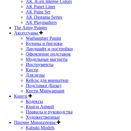
AK 3Gen Intense Colors
AK Panel Liner
AK Paint Set
AK Diorama Series
AK Playmarkers
The Army Painter
Аксессуары
Warhammer Panini
Кулоны и брелоки
Ландшафт и постройки
Офомление подставок
Модельные магниты
Инструменты
Кисти
Для игры
Кейсы для миниатюр
Подставки (Базы)
Кисти Miniwarpaint
Книги
Кодексы
Книги Армий
Правила и руководства
Художественные
Прочие Миниатюры
Kabuki Models