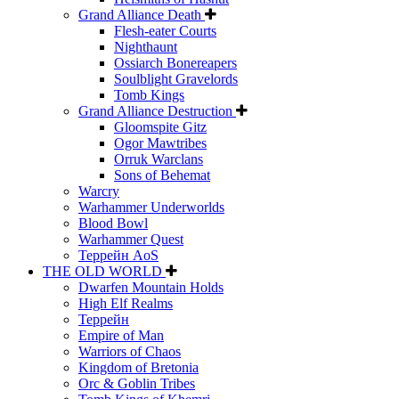
Grand Alliance Death
Flesh-eater Courts
Nighthaunt
Ossiarch Bonereapers
Soulblight Gravelords
Tomb Kings
Grand Alliance Destruction
Gloomspite Gitz
Ogor Mawtribes
Orruk Warclans
Sons of Behemat
Warcry
Warhammer Underworlds
Blood Bowl
Warhammer Quest
Террейн AoS
THE OLD WORLD
Dwarfen Mountain Holds
High Elf Realms
Террейн
Empire of Man
Warriors of Chaos
Kingdom of Bretonia
Orc & Goblin Tribes