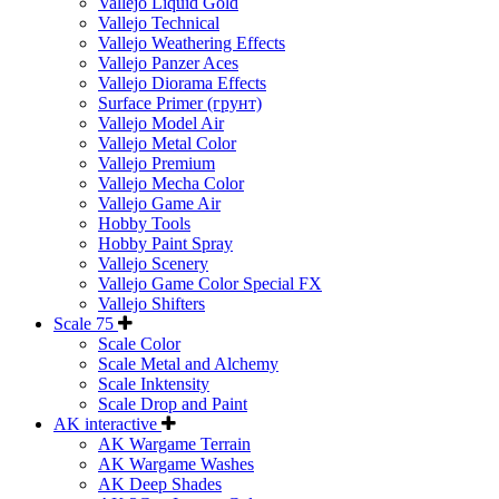
Vallejo Liquid Gold
Vallejo Technical
Vallejo Weathering Effects
Vallejo Panzer Aces
Vallejo Diorama Effects
Surface Primer (грунт)
Vallejo Model Air
Vallejo Metal Color
Vallejo Premium
Vallejo Mecha Color
Vallejo Game Air
Hobby Tools
Hobby Paint Spray
Vallejo Scenery
Vallejo Game Color Special FX
Vallejo Shifters
Scale 75
Scale Color
Scale Metal and Alchemy
Scale Inktensity
Scale Drop and Paint
AK interactive
AK Wargame Terrain
AK Wargame Washes
AK Deep Shades