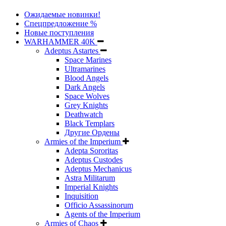
Ожидаемые новинки!
Спецпредложение %
Новые поступления
WARHAMMER 40K
Adeptus Astartes
Space Marines
Ultramarines
Blood Angels
Dark Angels
Space Wolves
Grey Knights
Deathwatch
Black Templars
Другие Ордены
Armies of the Imperium
Adepta Sororitas
Adeptus Custodes
Adeptus Mechanicus
Astra Militarum
Imperial Knights
Inquisition
Officio Assassinorum
Agents of the Imperium
Armies of Chaos