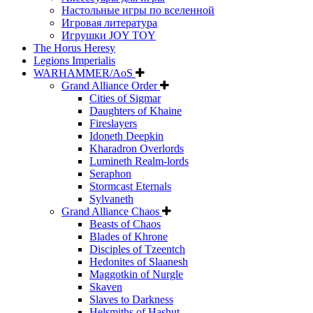
Настольные игры по вселенной
Игровая литература
Игрушки JOY TOY
The Horus Heresy
Legions Imperialis
WARHAMMER/AoS
Grand Alliance Order
Cities of Sigmar
Daughters of Khaine
Fireslayers
Idoneth Deepkin
Kharadron Overlords
Lumineth Realm-lords
Seraphon
Stormcast Eternals
Sylvaneth
Grand Alliance Chaos
Beasts of Chaos
Blades of Khrone
Disciples of Tzeentch
Hedonites of Slaanesh
Maggotkin of Nurgle
Skaven
Slaves to Darkness
Helsmiths of Hashut