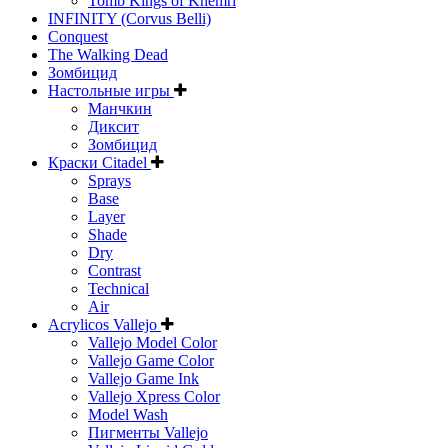
Tomb Kings of Khemri
INFINITY (Corvus Belli)
Conquest
The Walking Dead
Зомбицид
Настольные игры
Манчкин
Диксит
Зомбицид
Краски Citadel
Sprays
Base
Layer
Shade
Dry
Contrast
Technical
Air
Acrylicos Vallejo
Vallejo Model Color
Vallejo Game Color
Vallejo Game Ink
Vallejo Xpress Color
Model Wash
Пигменты Vallejo