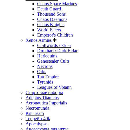
Chaos Space Marines
Death Guard
Thousand Sons
Chaos Daemons
Chaos Knights
World Eaters
Emperor's Children
Xenos Armies
Craftwords / Eldar
Drukhari / Dark Eldar
Harlequins
Genestealer Cults
Necrons
Orks
Tau Empire
Tyranids
Leagues of Votann
Стартовые наборы
Adeptus Titanicus
Aeronautica Imperialis
Necromunda
Kill Team
Террейн 40k
Apocalypse
Аксессуары для игры