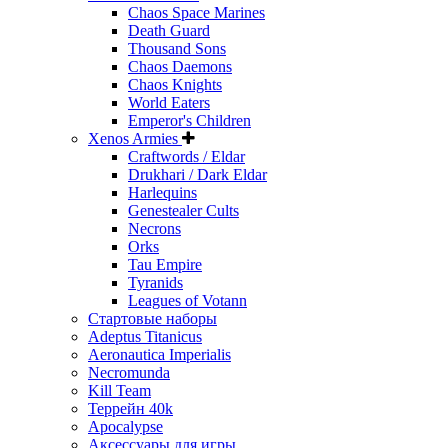
Chaos Space Marines
Death Guard
Thousand Sons
Chaos Daemons
Chaos Knights
World Eaters
Emperor's Children
Xenos Armies
Craftwords / Eldar
Drukhari / Dark Eldar
Harlequins
Genestealer Cults
Necrons
Orks
Tau Empire
Tyranids
Leagues of Votann
Стартовые наборы
Adeptus Titanicus
Aeronautica Imperialis
Necromunda
Kill Team
Террейн 40k
Apocalypse
Аксессуары для игры