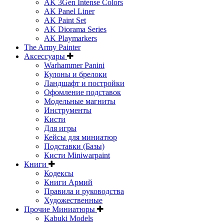
AK 3Gen Intense Colors
AK Panel Liner
AK Paint Set
AK Diorama Series
AK Playmarkers
The Army Painter
Аксессуары
Warhammer Panini
Кулоны и брелоки
Ландшафт и постройки
Офомление подставок
Модельные магниты
Инструменты
Кисти
Для игры
Кейсы для миниатюр
Подставки (Базы)
Кисти Miniwarpaint
Книги
Кодексы
Книги Армий
Правила и руководства
Художественные
Прочие Миниатюры
Kabuki Models