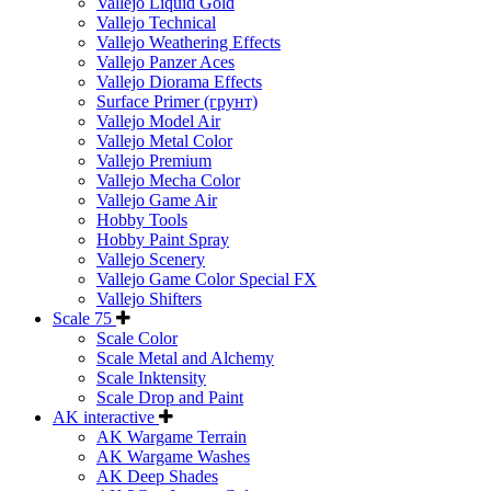
Vallejo Liquid Gold
Vallejo Technical
Vallejo Weathering Effects
Vallejo Panzer Aces
Vallejo Diorama Effects
Surface Primer (грунт)
Vallejo Model Air
Vallejo Metal Color
Vallejo Premium
Vallejo Mecha Color
Vallejo Game Air
Hobby Tools
Hobby Paint Spray
Vallejo Scenery
Vallejo Game Color Special FX
Vallejo Shifters
Scale 75
Scale Color
Scale Metal and Alchemy
Scale Inktensity
Scale Drop and Paint
AK interactive
AK Wargame Terrain
AK Wargame Washes
AK Deep Shades