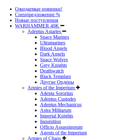
Ожидаемые новинки!
Спецпредложение %
Новые поступления
WARHAMMER 40K
Adeptus Astartes
Space Marines
Ultramarines
Blood Angels
Dark Angels
Space Wolves
Grey Knights
Deathwatch
Black Templars
Другие Ордены
Armies of the Imperium
Adepta Sororitas
Adeptus Custodes
Adeptus Mechanicus
Astra Militarum
Imperial Knights
Inquisition
Officio Assassinorum
Agents of the Imperium
Armies of Chaos