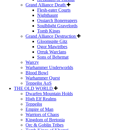
Grand Alliance Death
Flesh-eater Courts
Nighthaunt
Ossiarch Bonereapers
Soulblight Gravelords
Tomb Kings
Grand Alliance Destruction
Gloomspite Gitz
Ogor Mawtribes
Orruk Warclans
Sons of Behemat
Warcry
Warhammer Underworlds
Blood Bowl
Warhammer Quest
Террейн AoS
THE OLD WORLD
Dwarfen Mountain Holds
High Elf Realms
Террейн
Empire of Man
Warriors of Chaos
Kingdom of Bretonia
Orc & Goblin Tribes