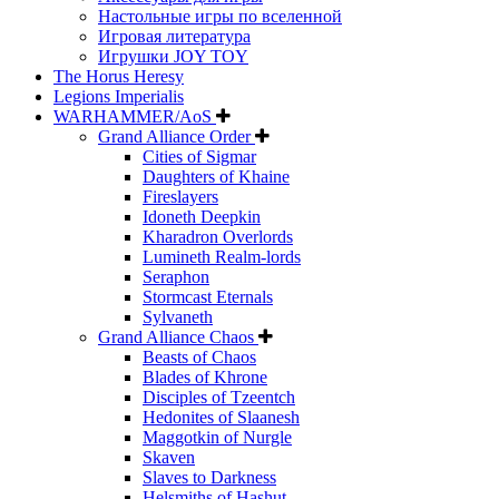
Настольные игры по вселенной
Игровая литература
Игрушки JOY TOY
The Horus Heresy
Legions Imperialis
WARHAMMER/AoS
Grand Alliance Order
Cities of Sigmar
Daughters of Khaine
Fireslayers
Idoneth Deepkin
Kharadron Overlords
Lumineth Realm-lords
Seraphon
Stormcast Eternals
Sylvaneth
Grand Alliance Chaos
Beasts of Chaos
Blades of Khrone
Disciples of Tzeentch
Hedonites of Slaanesh
Maggotkin of Nurgle
Skaven
Slaves to Darkness
Helsmiths of Hashut