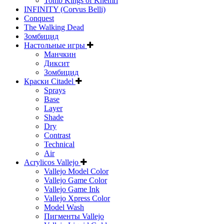
Tomb Kings of Khemri
INFINITY (Corvus Belli)
Conquest
The Walking Dead
Зомбицид
Настольные игры
Манчкин
Диксит
Зомбицид
Краски Citadel
Sprays
Base
Layer
Shade
Dry
Contrast
Technical
Air
Acrylicos Vallejo
Vallejo Model Color
Vallejo Game Color
Vallejo Game Ink
Vallejo Xpress Color
Model Wash
Пигменты Vallejo