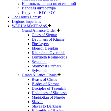
Настольные игры по вселенной
Игровая литература
Игрушки JOY TOY
The Horus Heresy
Legions Imperialis
WARHAMMER/AoS
Grand Alliance Order
Cities of Sigmar
Daughters of Khaine
Fireslayers
Idoneth Deepkin
Kharadron Overlords
Lumineth Realm-lords
Seraphon
Stormcast Eternals
Sylvaneth
Grand Alliance Chaos
Beasts of Chaos
Blades of Khrone
Disciples of Tzeentch
Hedonites of Slaanesh
Maggotkin of Nurgle
Skaven
Slaves to Darkness
Helsmiths of Hashut