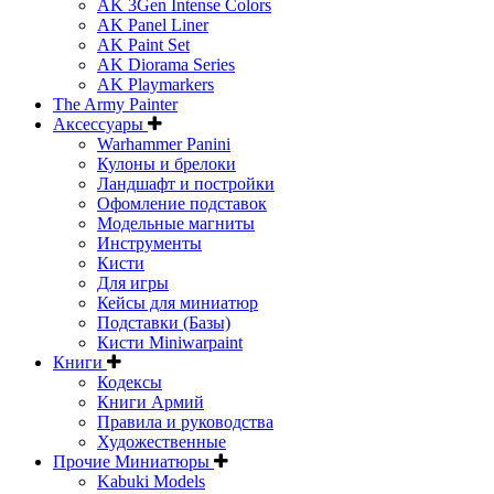
AK 3Gen Intense Colors
AK Panel Liner
AK Paint Set
AK Diorama Series
AK Playmarkers
The Army Painter
Аксессуары
Warhammer Panini
Кулоны и брелоки
Ландшафт и постройки
Офомление подставок
Модельные магниты
Инструменты
Кисти
Для игры
Кейсы для миниатюр
Подставки (Базы)
Кисти Miniwarpaint
Книги
Кодексы
Книги Армий
Правила и руководства
Художественные
Прочие Миниатюры
Kabuki Models