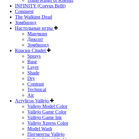
Tomb Kings of Khemri
INFINITY (Corvus Belli)
Conquest
The Walking Dead
Зомбицид
Настольные игры
Манчкин
Диксит
Зомбицид
Краски Citadel
Sprays
Base
Layer
Shade
Dry
Contrast
Technical
Air
Acrylicos Vallejo
Vallejo Model Color
Vallejo Game Color
Vallejo Game Ink
Vallejo Xpress Color
Model Wash
Пигменты Vallejo