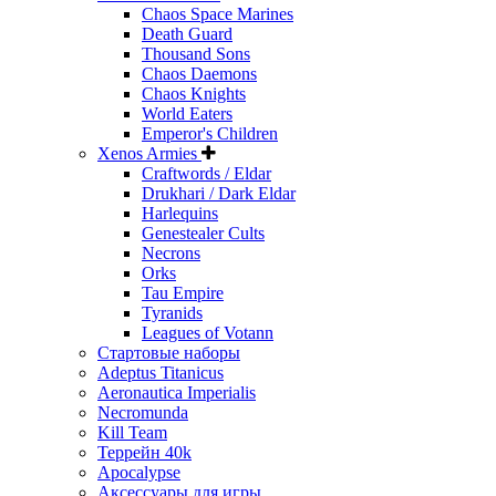
Chaos Space Marines
Death Guard
Thousand Sons
Chaos Daemons
Chaos Knights
World Eaters
Emperor's Children
Xenos Armies
Craftwords / Eldar
Drukhari / Dark Eldar
Harlequins
Genestealer Cults
Necrons
Orks
Tau Empire
Tyranids
Leagues of Votann
Стартовые наборы
Adeptus Titanicus
Aeronautica Imperialis
Necromunda
Kill Team
Террейн 40k
Apocalypse
Аксессуары для игры