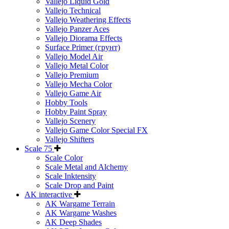
Vallejo Liquid Gold
Vallejo Technical
Vallejo Weathering Effects
Vallejo Panzer Aces
Vallejo Diorama Effects
Surface Primer (грунт)
Vallejo Model Air
Vallejo Metal Color
Vallejo Premium
Vallejo Mecha Color
Vallejo Game Air
Hobby Tools
Hobby Paint Spray
Vallejo Scenery
Vallejo Game Color Special FX
Vallejo Shifters
Scale 75
Scale Color
Scale Metal and Alchemy
Scale Inktensity
Scale Drop and Paint
AK interactive
AK Wargame Terrain
AK Wargame Washes
AK Deep Shades