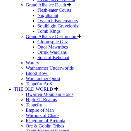
Grand Alliance Death
Flesh-eater Courts
Nighthaunt
Ossiarch Bonereapers
Soulblight Gravelords
Tomb Kings
Grand Alliance Destruction
Gloomspite Gitz
Ogor Mawtribes
Orruk Warclans
Sons of Behemat
Warcry
Warhammer Underworlds
Blood Bowl
Warhammer Quest
Террейн AoS
THE OLD WORLD
Dwarfen Mountain Holds
High Elf Realms
Террейн
Empire of Man
Warriors of Chaos
Kingdom of Bretonia
Orc & Goblin Tribes