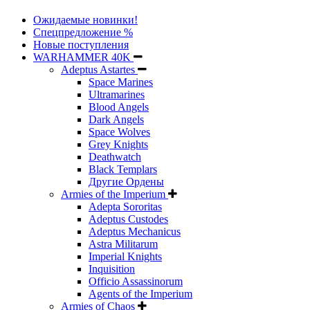
Ожидаемые новинки!
Спецпредложение %
Новые поступления
WARHAMMER 40K
Adeptus Astartes
Space Marines
Ultramarines
Blood Angels
Dark Angels
Space Wolves
Grey Knights
Deathwatch
Black Templars
Другие Ордены
Armies of the Imperium
Adepta Sororitas
Adeptus Custodes
Adeptus Mechanicus
Astra Militarum
Imperial Knights
Inquisition
Officio Assassinorum
Agents of the Imperium
Armies of Chaos