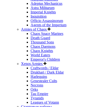
Adeptus Mechanicus
Astra Militarum
Imperial Knights
Inquisition
Officio Assassinorum
Agents of the Imperium
Armies of Chaos
Chaos Space Marines
Death Guard
Thousand Sons
Chaos Daemons
Chaos Knights
World Eaters
Emperor's Children
Xenos Armies
Craftwords / Eldar
Drukhari / Dark Eldar
Harlequins
Genestealer Cults
Necrons
Orks
Tau Empire
Tyranids
Leagues of Votann
Стартовые наборы