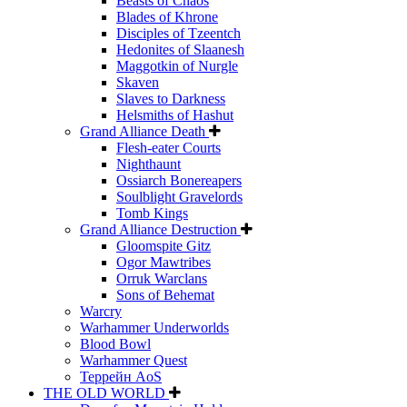
Beasts of Chaos
Blades of Khrone
Disciples of Tzeentch
Hedonites of Slaanesh
Maggotkin of Nurgle
Skaven
Slaves to Darkness
Helsmiths of Hashut
Grand Alliance Death
Flesh-eater Courts
Nighthaunt
Ossiarch Bonereapers
Soulblight Gravelords
Tomb Kings
Grand Alliance Destruction
Gloomspite Gitz
Ogor Mawtribes
Orruk Warclans
Sons of Behemat
Warcry
Warhammer Underworlds
Blood Bowl
Warhammer Quest
Террейн AoS
THE OLD WORLD