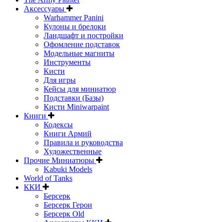
Аксессуары
Warhammer Panini
Кулоны и брелоки
Ландшафт и постройки
Офомление подставок
Модельные магниты
Инструменты
Кисти
Для игры
Кейсы для миниатюр
Подставки (Базы)
Кисти Miniwarpaint
Книги
Кодексы
Книги Армий
Правила и руководства
Художественные
Прочие Миниатюры
Kabuki Models
World of Tanks
ККИ
Берсерк
Берсерк Герои
Берсерк Old