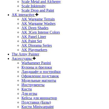
Scale Metal and Alchemy
Scale Inktensity
Scale Drop and Paint
AK interactive
AK Wargame Terrain
AK Wargame Washes
AK Deep Shades
AK 3Gen Intense Colors
AK Panel Liner
AK Paint Set
AK Diorama Series
AK Playmarkers
The Army Painter
Аксессуары
Warhammer Panini
Кулоны и брелоки
Ландшафт и постройки
Офомление подставок
Модельные магниты
Инструменты
Кисти
Для игры
Кейсы для миниатюр
Подставки (Базы)
Кисти Miniwarpaint