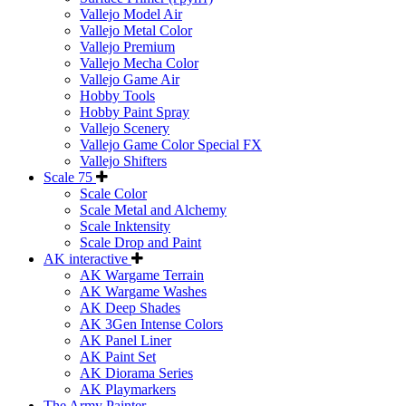
Vallejo Model Air
Vallejo Metal Color
Vallejo Premium
Vallejo Mecha Color
Vallejo Game Air
Hobby Tools
Hobby Paint Spray
Vallejo Scenery
Vallejo Game Color Special FX
Vallejo Shifters
Scale 75
Scale Color
Scale Metal and Alchemy
Scale Inktensity
Scale Drop and Paint
AK interactive
AK Wargame Terrain
AK Wargame Washes
AK Deep Shades
AK 3Gen Intense Colors
AK Panel Liner
AK Paint Set
AK Diorama Series
AK Playmarkers
The Army Painter