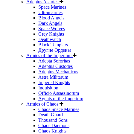
Adeptus Astartes
Space Marines
Ultramarines
Blood Angels
Dark Angels
Space Wolves
Grey Knights
Deathwatch
Black Templars
Другие Ордены
Armies of the Imperium
Adepta Sororitas
Adeptus Custodes
Adeptus Mechanicus
Astra Militarum
Imperial Knights
Inquisition
Officio Assassinorum
Agents of the Imperium
Armies of Chaos
Chaos Space Marines
Death Guard
Thousand Sons
Chaos Daemons
Chaos Knights