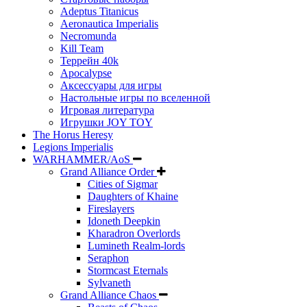
Adeptus Titanicus
Aeronautica Imperialis
Necromunda
Kill Team
Террейн 40k
Apocalypse
Аксессуары для игры
Настольные игры по вселенной
Игровая литература
Игрушки JOY TOY
The Horus Heresy
Legions Imperialis
WARHAMMER/AoS
Grand Alliance Order
Cities of Sigmar
Daughters of Khaine
Fireslayers
Idoneth Deepkin
Kharadron Overlords
Lumineth Realm-lords
Seraphon
Stormcast Eternals
Sylvaneth
Grand Alliance Chaos