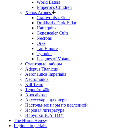
World Eaters
Emperor's Children
Xenos Armies
Craftwords / Eldar
Drukhari / Dark Eldar
Harlequins
Genestealer Cults
Necrons
Orks
Tau Empire
Tyranids
Leagues of Votann
Стартовые наборы
Adeptus Titanicus
Aeronautica Imperialis
Necromunda
Kill Team
Террейн 40k
Apocalypse
Аксессуары для игры
Настольные игры по вселенной
Игровая литература
Игрушки JOY TOY
The Horus Heresy
Legions Imperialis