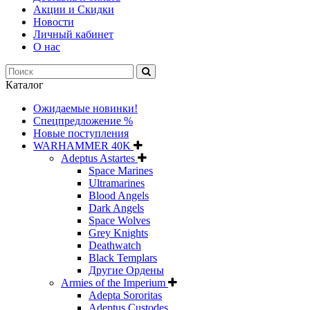
Акции и Скидки
Новости
Личный кабинет
О нас
Каталог
Ожидаемые новинки!
Спецпредложение %
Новые поступления
WARHAMMER 40K
Adeptus Astartes
Space Marines
Ultramarines
Blood Angels
Dark Angels
Space Wolves
Grey Knights
Deathwatch
Black Templars
Другие Ордены
Armies of the Imperium
Adepta Sororitas
Adeptus Custodes