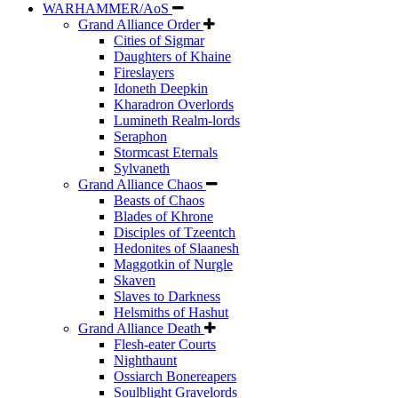
WARHAMMER/AoS
Grand Alliance Order
Cities of Sigmar
Daughters of Khaine
Fireslayers
Idoneth Deepkin
Kharadron Overlords
Lumineth Realm-lords
Seraphon
Stormcast Eternals
Sylvaneth
Grand Alliance Chaos
Beasts of Chaos
Blades of Khrone
Disciples of Tzeentch
Hedonites of Slaanesh
Maggotkin of Nurgle
Skaven
Slaves to Darkness
Helsmiths of Hashut
Grand Alliance Death
Flesh-eater Courts
Nighthaunt
Ossiarch Bonereapers
Soulblight Gravelords