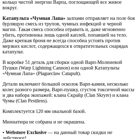
кольцо чистой энергии Варпа, поглощающей все живое
вокруг.
Катапульта «Чумная Лапа»
залпами отправляет на поле боя
бурлящую смесь из трупов, чумных инфекций и черной
магии. Такая смесь способна отравить и, даже мгновенно
убить, противника лишь одной каплей, попавшей на тело.
Даже крепкая броня не всегда способна устоять против
мерзких кислот, содержащихся в отвратительных снарядах
катапульт.
В коробке 51 деталь для сборки одной Варп-Молниевой
Пушки (Warp Lightning Cannon) или одной Катапульты
«Чумная Лапа» (Plagueclaw Catapult).
Детали включают большой осколок Варп-камня, несколько
колес разного размера, Варп-пушку, сгусток токсичной массы
и два набора экипажей: клана Скрайр (Clan Skryre) и клана
Чумы (Clan Pestilens).
Комплектуется 120 мм овальной базой.
Миниатюра не собрана и не окрашена.
•
Webstore Exclusive
— на данный товар скидки не
действуют!