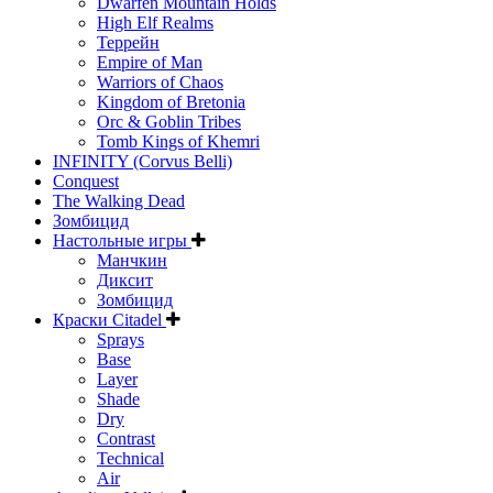
Dwarfen Mountain Holds
High Elf Realms
Террейн
Empire of Man
Warriors of Chaos
Kingdom of Bretonia
Orc & Goblin Tribes
Tomb Kings of Khemri
INFINITY (Corvus Belli)
Conquest
The Walking Dead
Зомбицид
Настольные игры
Манчкин
Диксит
Зомбицид
Краски Citadel
Sprays
Base
Layer
Shade
Dry
Contrast
Technical
Air