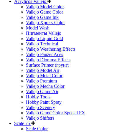
Acrylicos Vallejo
Vallejo Model Color
Vallejo Game Color
Vallejo Game Ink
Vallejo Xpress Color
Model Wash
Пигменты Vallejo
Vallejo Liquid Gold
Vallejo Technical
Vallejo Weathering Effects
Vallejo Panzer Aces
Vallejo Diorama Effects
Surface Primer (грунт)
Vallejo Model Air
Vallejo Metal Color
Vallejo Premium
Vallejo Mecha Color
Vallejo Game Air
Hobby Tools
Hobby Paint Spray
Vallejo Scenery
Vallejo Game Color Special FX
Vallejo Shifters
Scale 75
Scale Color