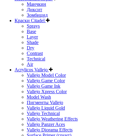
Манчкин
Диксит
Зомбицид
Краски Citadel
Sprays
Base
Layer
Shade
Dry
Contrast
Technical
Air
Acrylicos Vallejo
Vallejo Model Color
Vallejo Game Color
Vallejo Game Ink
Vallejo Xpress Color
Model Wash
Пигменты Vallejo
Vallejo Liquid Gold
Vallejo Technical
Vallejo Weathering Effects
Vallejo Panzer Aces
Vallejo Diorama Effects
Surface Primer (грунт)