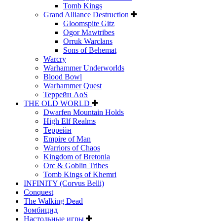
Tomb Kings
Grand Alliance Destruction
Gloomspite Gitz
Ogor Mawtribes
Orruk Warclans
Sons of Behemat
Warcry
Warhammer Underworlds
Blood Bowl
Warhammer Quest
Террейн AoS
THE OLD WORLD
Dwarfen Mountain Holds
High Elf Realms
Террейн
Empire of Man
Warriors of Chaos
Kingdom of Bretonia
Orc & Goblin Tribes
Tomb Kings of Khemri
INFINITY (Corvus Belli)
Conquest
The Walking Dead
Зомбицид
Настольные игры