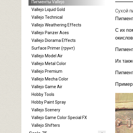
Пигменты Vallejo
Vallejo Liquid Gold
Сухой п
Vallejo Technical
Пигмен
Vallejo Weathering Effects
С их по
Vallejo Panzer Aces
окислов
Vallejo Diorama Effects
Surface Primer (грунт)
Пигмент
Vallejo Model Air
Их такж
Vallejo Metal Color
Vallejo Premium
Пигмент
Vallejo Mecha Color
Примеры
Vallejo Game Air
Hobby Tools
Hobby Paint Spray
Vallejo Scenery
Vallejo Game Color Special FX
Vallejo Shifters