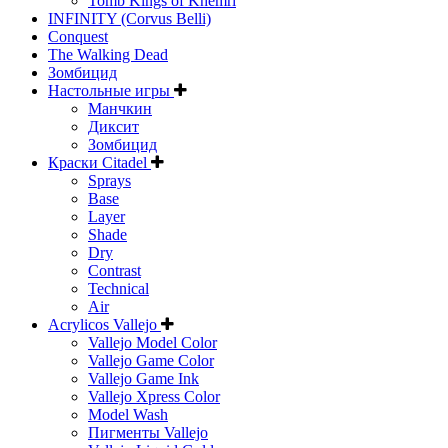
Tomb Kings of Khemri
INFINITY (Corvus Belli)
Conquest
The Walking Dead
Зомбицид
Настольные игры
Манчкин
Диксит
Зомбицид
Краски Citadel
Sprays
Base
Layer
Shade
Dry
Contrast
Technical
Air
Acrylicos Vallejo
Vallejo Model Color
Vallejo Game Color
Vallejo Game Ink
Vallejo Xpress Color
Model Wash
Пигменты Vallejo