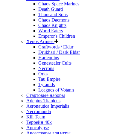
Chaos Space Marines
Death Guard
Thousand Sons
Chaos Daemons
Chaos Knights
World Eaters
Emperor's Children
Xenos Armies
Craftwords / Eldar
Drukhari / Dark Eldar
Harlequins
Genestealer Cults
Necrons
Orks
Tau Empire
Tyranids
Leagues of Votann
Стартовые наборы
Adeptus Titanicus
Aeronautica Imperialis
Necromunda
Kill Team
Террейн 40k
Apocalypse
Аксессуары для игры