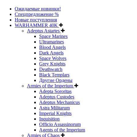
Ожидаемые новинки!
Спецпредложение %
Новые поступления
WARHAMMER 40K
Adeptus Astartes
Space Marines
Ultramarines
Blood Angels
Dark Angels
Space Wolves
Grey Knights
Deathwatch
Black Templars
Другие Ордены
Armies of the Imperium
Adepta Sororitas
Adeptus Custodes
Adeptus Mechanicus
Astra Militarum
Imperial Knights
Inquisition
Officio Assassinorum
Agents of the Imperium
Armies of Chaos