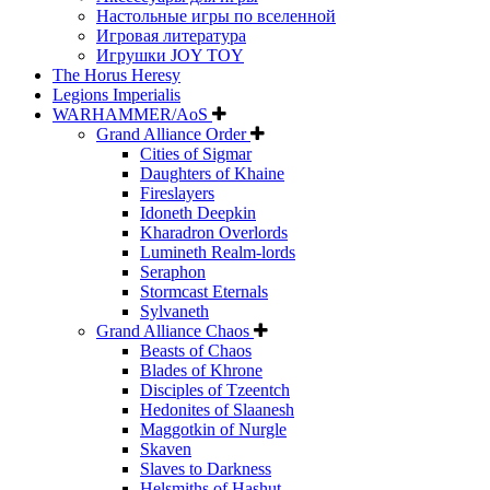
Настольные игры по вселенной
Игровая литература
Игрушки JOY TOY
The Horus Heresy
Legions Imperialis
WARHAMMER/AoS
Grand Alliance Order
Cities of Sigmar
Daughters of Khaine
Fireslayers
Idoneth Deepkin
Kharadron Overlords
Lumineth Realm-lords
Seraphon
Stormcast Eternals
Sylvaneth
Grand Alliance Chaos
Beasts of Chaos
Blades of Khrone
Disciples of Tzeentch
Hedonites of Slaanesh
Maggotkin of Nurgle
Skaven
Slaves to Darkness
Helsmiths of Hashut