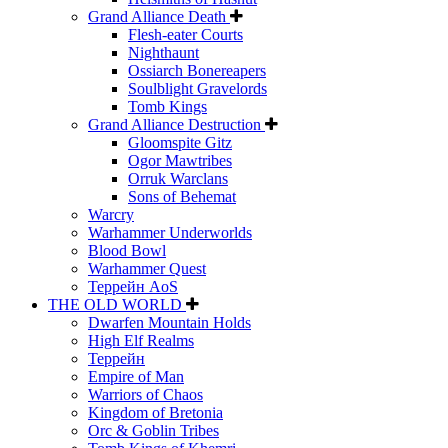
Grand Alliance Death
Flesh-eater Courts
Nighthaunt
Ossiarch Bonereapers
Soulblight Gravelords
Tomb Kings
Grand Alliance Destruction
Gloomspite Gitz
Ogor Mawtribes
Orruk Warclans
Sons of Behemat
Warcry
Warhammer Underworlds
Blood Bowl
Warhammer Quest
Террейн AoS
THE OLD WORLD
Dwarfen Mountain Holds
High Elf Realms
Террейн
Empire of Man
Warriors of Chaos
Kingdom of Bretonia
Orc & Goblin Tribes