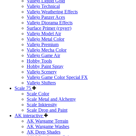
Vallejo Liquid Gold
Vallejo Technical
Vallejo Weathering Effects
Vallejo Panzer Aces
Vallejo Diorama Effects
Surface Primer (грунт)
Vallejo Model Air
Vallejo Metal Color
Vallejo Premium
Vallejo Mecha Color
Vallejo Game Air
Hobby Tools
Hobby Paint Spray
Vallejo Scenery
Vallejo Game Color Special FX
Vallejo Shifters
Scale 75
Scale Color
Scale Metal and Alchemy
Scale Inktensity
Scale Drop and Paint
AK interactive
AK Wargame Terrain
AK Wargame Washes
AK Deep Shades