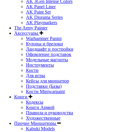
AK 3Gen Intense Colors
AK Panel Liner
AK Paint Set
AK Diorama Series
AK Playmarkers
The Army Painter
Аксессуары
Warhammer Panini
Кулоны и брелоки
Ландшафт и постройки
Офомление подставок
Модельные магниты
Инструменты
Кисти
Для игры
Кейсы для миниатюр
Подставки (Базы)
Кисти Miniwarpaint
Книги
Кодексы
Книги Армий
Правила и руководства
Художественные
Прочие Миниатюры
Kabuki Models