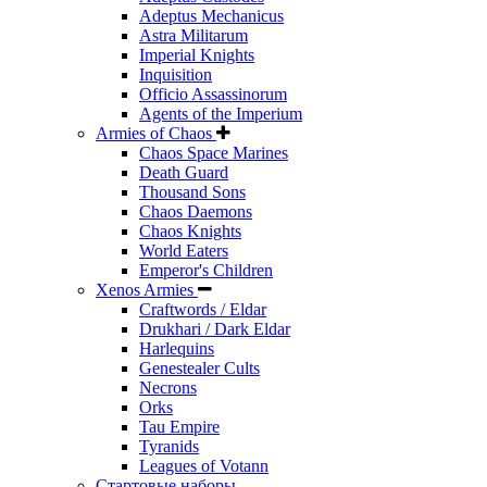
Adeptus Mechanicus
Astra Militarum
Imperial Knights
Inquisition
Officio Assassinorum
Agents of the Imperium
Armies of Chaos
Chaos Space Marines
Death Guard
Thousand Sons
Chaos Daemons
Chaos Knights
World Eaters
Emperor's Children
Xenos Armies
Craftwords / Eldar
Drukhari / Dark Eldar
Harlequins
Genestealer Cults
Necrons
Orks
Tau Empire
Tyranids
Leagues of Votann
Стартовые наборы