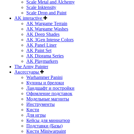
Scale Metal and Alchemy
Scale Inktensity
Scale Drop and Paint
AK interactive
AK Wargame Terrain
AK Wargame Washes
AK Deep Shades
AK 3Gen Intense Colors
AK Panel Liner
AK Paint Set
AK Diorama Series
AK Playmarkers
The Army Painter
Аксессуары
Warhammer Panini
Кулоны и брелоки
Ландшафт и постройки
Офомление подставок
Модельные магниты
Инструменты
Кисти
Для игры
Кейсы для миниатюр
Подставки (Базы)
Кисти Miniwarpaint