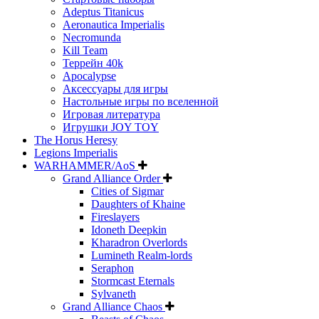
Adeptus Titanicus
Aeronautica Imperialis
Necromunda
Kill Team
Террейн 40k
Apocalypse
Аксессуары для игры
Настольные игры по вселенной
Игровая литература
Игрушки JOY TOY
The Horus Heresy
Legions Imperialis
WARHAMMER/AoS
Grand Alliance Order
Cities of Sigmar
Daughters of Khaine
Fireslayers
Idoneth Deepkin
Kharadron Overlords
Lumineth Realm-lords
Seraphon
Stormcast Eternals
Sylvaneth
Grand Alliance Chaos