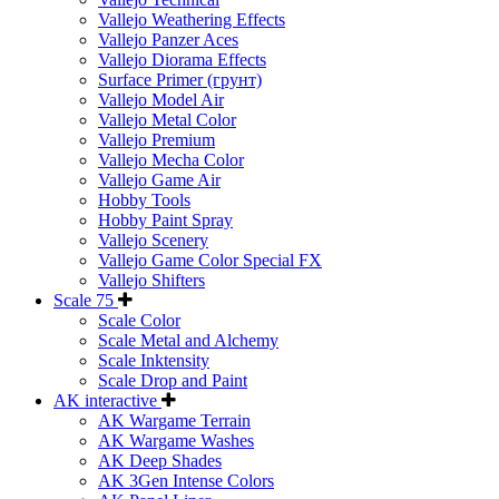
Vallejo Weathering Effects
Vallejo Panzer Aces
Vallejo Diorama Effects
Surface Primer (грунт)
Vallejo Model Air
Vallejo Metal Color
Vallejo Premium
Vallejo Mecha Color
Vallejo Game Air
Hobby Tools
Hobby Paint Spray
Vallejo Scenery
Vallejo Game Color Special FX
Vallejo Shifters
Scale 75
Scale Color
Scale Metal and Alchemy
Scale Inktensity
Scale Drop and Paint
AK interactive
AK Wargame Terrain
AK Wargame Washes
AK Deep Shades
AK 3Gen Intense Colors