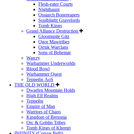
Flesh-eater Courts
Nighthaunt
Ossiarch Bonereapers
Soulblight Gravelords
Tomb Kings
Grand Alliance Destruction
Gloomspite Gitz
Ogor Mawtribes
Orruk Warclans
Sons of Behemat
Warcry
Warhammer Underworlds
Blood Bowl
Warhammer Quest
Террейн AoS
THE OLD WORLD
Dwarfen Mountain Holds
High Elf Realms
Террейн
Empire of Man
Warriors of Chaos
Kingdom of Bretonia
Orc & Goblin Tribes
Tomb Kings of Khemri
INFINITY (Corvus Belli)