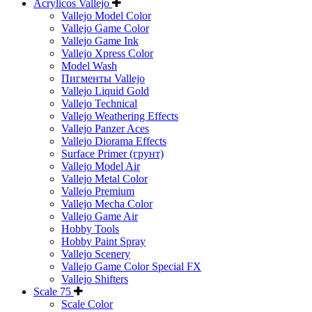
Acrylicos Vallejo
Vallejo Model Color
Vallejo Game Color
Vallejo Game Ink
Vallejo Xpress Color
Model Wash
Пигменты Vallejo
Vallejo Liquid Gold
Vallejo Technical
Vallejo Weathering Effects
Vallejo Panzer Aces
Vallejo Diorama Effects
Surface Primer (грунт)
Vallejo Model Air
Vallejo Metal Color
Vallejo Premium
Vallejo Mecha Color
Vallejo Game Air
Hobby Tools
Hobby Paint Spray
Vallejo Scenery
Vallejo Game Color Special FX
Vallejo Shifters
Scale 75
Scale Color