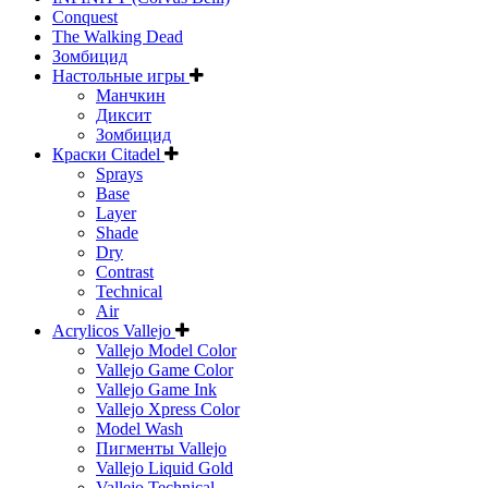
Conquest
The Walking Dead
Зомбицид
Настольные игры
Манчкин
Диксит
Зомбицид
Краски Citadel
Sprays
Base
Layer
Shade
Dry
Contrast
Technical
Air
Acrylicos Vallejo
Vallejo Model Color
Vallejo Game Color
Vallejo Game Ink
Vallejo Xpress Color
Model Wash
Пигменты Vallejo
Vallejo Liquid Gold
Vallejo Technical