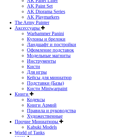
AK Panel Liner
AK Paint Set
AK Diorama Series
AK Playmarkers
The Army Painter
Аксессуары
Warhammer Panini
Кулоны и брелоки
Ландшафт и постройки
Офомление подставок
Модельные магниты
Инструменты
Кисти
Для игры
Кейсы для миниатюр
Подставки (Базы)
Кисти Miniwarpaint
Книги
Кодексы
Книги Армий
Правила и руководства
Художественные
Прочие Миниатюры
Kabuki Models
World of Tanks