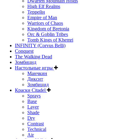
Dwarfen Mountain Holds
High Elf Realms
Террейн
Empire of Man
Warriors of Chaos
Kingdom of Bretonia
Orc & Goblin Tribes
Tomb Kings of Khemri
INFINITY (Corvus Belli)
Conquest
The Walking Dead
Зомбицид
Настольные игры
Манчкин
Диксит
Зомбицид
Краски Citadel
Sprays
Base
Layer
Shade
Dry
Contrast
Technical
Air