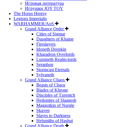
Игровая литература
Игрушки JOY TOY
The Horus Heresy
Legions Imperialis
WARHAMMER/AoS
Grand Alliance Order
Cities of Sigmar
Daughters of Khaine
Fireslayers
Idoneth Deepkin
Kharadron Overlords
Lumineth Realm-lords
Seraphon
Stormcast Eternals
Sylvaneth
Grand Alliance Chaos
Beasts of Chaos
Blades of Khrone
Disciples of Tzeentch
Hedonites of Slaanesh
Maggotkin of Nurgle
Skaven
Slaves to Darkness
Helsmiths of Hashut
Grand Alliance Death