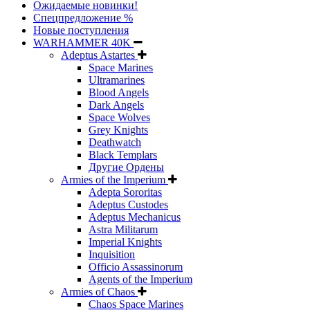
Ожидаемые новинки!
Спецпредложение %
Новые поступления
WARHAMMER 40K
Adeptus Astartes
Space Marines
Ultramarines
Blood Angels
Dark Angels
Space Wolves
Grey Knights
Deathwatch
Black Templars
Другие Ордены
Armies of the Imperium
Adepta Sororitas
Adeptus Custodes
Adeptus Mechanicus
Astra Militarum
Imperial Knights
Inquisition
Officio Assassinorum
Agents of the Imperium
Armies of Chaos
Chaos Space Marines