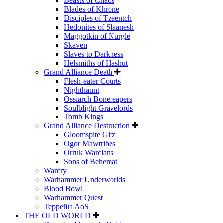
Beasts of Chaos
Blades of Khrone
Disciples of Tzeentch
Hedonites of Slaanesh
Maggotkin of Nurgle
Skaven
Slaves to Darkness
Helsmiths of Hashut
Grand Alliance Death
Flesh-eater Courts
Nighthaunt
Ossiarch Bonereapers
Soulblight Gravelords
Tomb Kings
Grand Alliance Destruction
Gloomspite Gitz
Ogor Mawtribes
Orruk Warclans
Sons of Behemat
Warcry
Warhammer Underworlds
Blood Bowl
Warhammer Quest
Террейн AoS
THE OLD WORLD