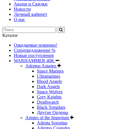
Акции и Скидки
Новости
Личный кабинет
О нас
Каталог
Ожидаемые новинки!
Спецпредложение %
Новые поступления
WARHAMMER 40K
Adeptus Astartes
Space Marines
Ultramarines
Blood Angels
Dark Angels
Space Wolves
Grey Knights
Deathwatch
Black Templars
Другие Ордены
Armies of the Imperium
Adepta Sororitas
Adeptus Custodes