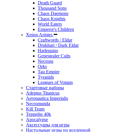
Death Guard
Thousand Sons
Chaos Daemons
Chaos Knights
World Eaters
Emperor's Children
Xenos Armies
Craftwords / Eldar
Drukhari / Dark Eldar
Harlequins
Genestealer Cults
Necrons
Orks
Tau Empire
Tyranids
Leagues of Votann
Стартовые наборы
Adeptus Titanicus
Aeronautica Imperialis
Necromunda
Kill Team
Террейн 40k
Apocalypse
Аксессуары для игры
Настольные игры по вселенной