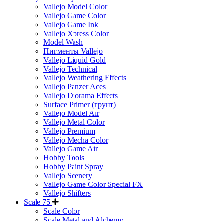
Vallejo Model Color
Vallejo Game Color
Vallejo Game Ink
Vallejo Xpress Color
Model Wash
Пигменты Vallejo
Vallejo Liquid Gold
Vallejo Technical
Vallejo Weathering Effects
Vallejo Panzer Aces
Vallejo Diorama Effects
Surface Primer (грунт)
Vallejo Model Air
Vallejo Metal Color
Vallejo Premium
Vallejo Mecha Color
Vallejo Game Air
Hobby Tools
Hobby Paint Spray
Vallejo Scenery
Vallejo Game Color Special FX
Vallejo Shifters
Scale 75
Scale Color
Scale Metal and Alchemy