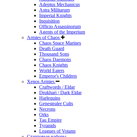
Adeptus Mechanicus
Astra Militarum
Imperial Knights
Inquisition
Officio Assassinorum
Agents of the Imperium
Armies of Chaos
Chaos Space Marines
Death Guard
Thousand Sons
Chaos Daemons
Chaos Knights
World Eaters
Emperor's Children
Xenos Armies
Craftwords / Eldar
Drukhari / Dark Eldar
Harlequins
Genestealer Cults
Necrons
Orks
Tau Empire
Tyranids
Leagues of Votann
Стартовые наборы