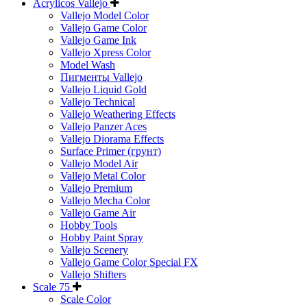
Acrylicos Vallejo
Vallejo Model Color
Vallejo Game Color
Vallejo Game Ink
Vallejo Xpress Color
Model Wash
Пигменты Vallejo
Vallejo Liquid Gold
Vallejo Technical
Vallejo Weathering Effects
Vallejo Panzer Aces
Vallejo Diorama Effects
Surface Primer (грунт)
Vallejo Model Air
Vallejo Metal Color
Vallejo Premium
Vallejo Mecha Color
Vallejo Game Air
Hobby Tools
Hobby Paint Spray
Vallejo Scenery
Vallejo Game Color Special FX
Vallejo Shifters
Scale 75
Scale Color