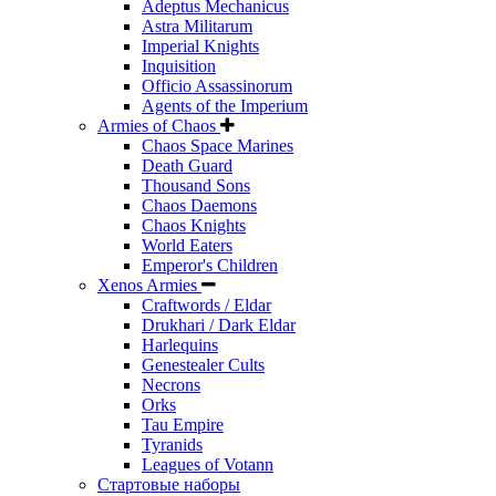
Adeptus Mechanicus
Astra Militarum
Imperial Knights
Inquisition
Officio Assassinorum
Agents of the Imperium
Armies of Chaos
Chaos Space Marines
Death Guard
Thousand Sons
Chaos Daemons
Chaos Knights
World Eaters
Emperor's Children
Xenos Armies
Craftwords / Eldar
Drukhari / Dark Eldar
Harlequins
Genestealer Cults
Necrons
Orks
Tau Empire
Tyranids
Leagues of Votann
Стартовые наборы