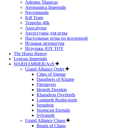
Adeptus Titanicus
Aeronautica Imperialis
Necromunda
Kill Team
Террейн 40k
Apocalypse
Аксессуары для игры
Настольные игры по вселенной
Игровая литература
Игрушки JOY TOY
The Horus Heresy
Legions Imperialis
WARHAMMER/AoS
Grand Alliance Order
Cities of Sigmar
Daughters of Khaine
Fireslayers
Idoneth Deepkin
Kharadron Overlords
Lumineth Realm-lords
Seraphon
Stormcast Eternals
Sylvaneth
Grand Alliance Chaos
Beasts of Chaos