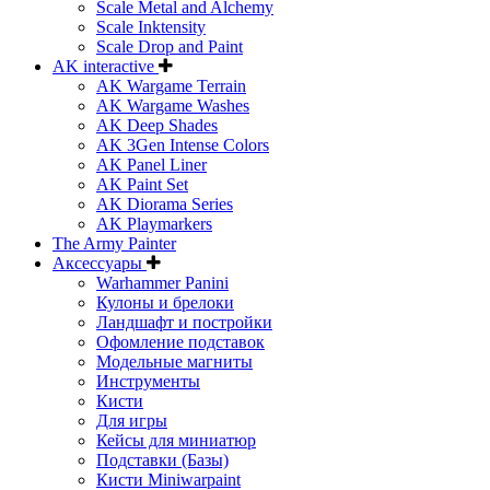
Scale Metal and Alchemy
Scale Inktensity
Scale Drop and Paint
AK interactive
AK Wargame Terrain
AK Wargame Washes
AK Deep Shades
AK 3Gen Intense Colors
AK Panel Liner
AK Paint Set
AK Diorama Series
AK Playmarkers
The Army Painter
Аксессуары
Warhammer Panini
Кулоны и брелоки
Ландшафт и постройки
Офомление подставок
Модельные магниты
Инструменты
Кисти
Для игры
Кейсы для миниатюр
Подставки (Базы)
Кисти Miniwarpaint