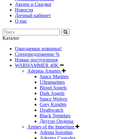
Акции и Скидки
Новости
Личный кабинет
О нас
Каталог
Ожидаемые новинки!
Спецпредложение %
Новые поступления
WARHAMMER 40K
Adeptus Astartes
Space Marines
Ultramarines
Blood Angels
Dark Angels
Space Wolves
Grey Knights
Deathwatch
Black Templars
Другие Ордены
Armies of the Imperium
Adepta Sororitas
Adeptus Custodes