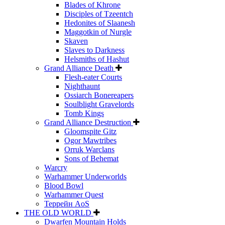
Blades of Khrone
Disciples of Tzeentch
Hedonites of Slaanesh
Maggotkin of Nurgle
Skaven
Slaves to Darkness
Helsmiths of Hashut
Grand Alliance Death
Flesh-eater Courts
Nighthaunt
Ossiarch Bonereapers
Soulblight Gravelords
Tomb Kings
Grand Alliance Destruction
Gloomspite Gitz
Ogor Mawtribes
Orruk Warclans
Sons of Behemat
Warcry
Warhammer Underworlds
Blood Bowl
Warhammer Quest
Террейн AoS
THE OLD WORLD
Dwarfen Mountain Holds