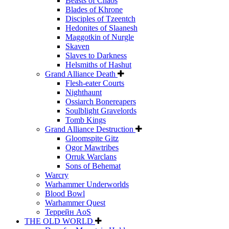
Beasts of Chaos
Blades of Khrone
Disciples of Tzeentch
Hedonites of Slaanesh
Maggotkin of Nurgle
Skaven
Slaves to Darkness
Helsmiths of Hashut
Grand Alliance Death
Flesh-eater Courts
Nighthaunt
Ossiarch Bonereapers
Soulblight Gravelords
Tomb Kings
Grand Alliance Destruction
Gloomspite Gitz
Ogor Mawtribes
Orruk Warclans
Sons of Behemat
Warcry
Warhammer Underworlds
Blood Bowl
Warhammer Quest
Террейн AoS
THE OLD WORLD