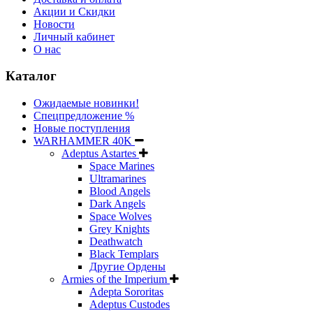
Акции и Скидки
Новости
Личный кабинет
О нас
Каталог
Ожидаемые новинки!
Спецпредложение %
Новые поступления
WARHAMMER 40K
Adeptus Astartes
Space Marines
Ultramarines
Blood Angels
Dark Angels
Space Wolves
Grey Knights
Deathwatch
Black Templars
Другие Ордены
Armies of the Imperium
Adepta Sororitas
Adeptus Custodes