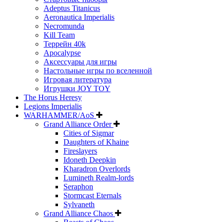
Adeptus Titanicus
Aeronautica Imperialis
Necromunda
Kill Team
Террейн 40k
Apocalypse
Аксессуары для игры
Настольные игры по вселенной
Игровая литература
Игрушки JOY TOY
The Horus Heresy
Legions Imperialis
WARHAMMER/AoS
Grand Alliance Order
Cities of Sigmar
Daughters of Khaine
Fireslayers
Idoneth Deepkin
Kharadron Overlords
Lumineth Realm-lords
Seraphon
Stormcast Eternals
Sylvaneth
Grand Alliance Chaos