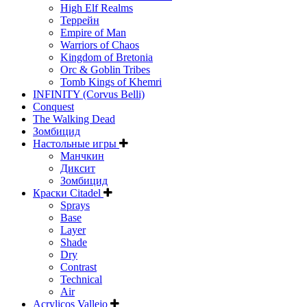
High Elf Realms
Террейн
Empire of Man
Warriors of Chaos
Kingdom of Bretonia
Orc & Goblin Tribes
Tomb Kings of Khemri
INFINITY (Corvus Belli)
Conquest
The Walking Dead
Зомбицид
Настольные игры
Манчкин
Диксит
Зомбицид
Краски Citadel
Sprays
Base
Layer
Shade
Dry
Contrast
Technical
Air
Acrylicos Vallejo