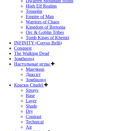
Dwarfen Mountain Holds
High Elf Realms
Террейн
Empire of Man
Warriors of Chaos
Kingdom of Bretonia
Orc & Goblin Tribes
Tomb Kings of Khemri
INFINITY (Corvus Belli)
Conquest
The Walking Dead
Зомбицид
Настольные игры
Манчкин
Диксит
Зомбицид
Краски Citadel
Sprays
Base
Layer
Shade
Dry
Contrast
Technical
Air