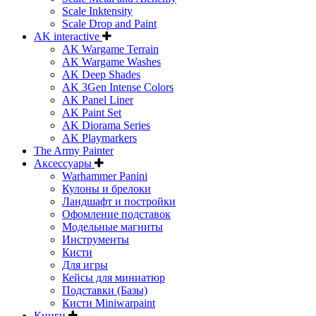
Scale Inktensity
Scale Drop and Paint
AK interactive
AK Wargame Terrain
AK Wargame Washes
AK Deep Shades
AK 3Gen Intense Colors
AK Panel Liner
AK Paint Set
AK Diorama Series
AK Playmarkers
The Army Painter
Аксессуары
Warhammer Panini
Кулоны и брелоки
Ландшафт и постройки
Офомление подставок
Модельные магниты
Инструменты
Кисти
Для игры
Кейсы для миниатюр
Подставки (Базы)
Кисти Miniwarpaint
Книги