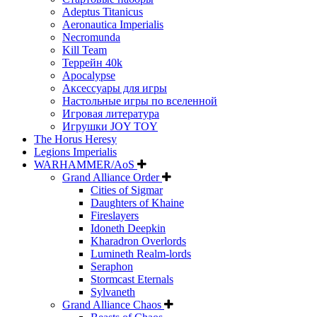
Adeptus Titanicus
Aeronautica Imperialis
Necromunda
Kill Team
Террейн 40k
Apocalypse
Аксессуары для игры
Настольные игры по вселенной
Игровая литература
Игрушки JOY TOY
The Horus Heresy
Legions Imperialis
WARHAMMER/AoS
Grand Alliance Order
Cities of Sigmar
Daughters of Khaine
Fireslayers
Idoneth Deepkin
Kharadron Overlords
Lumineth Realm-lords
Seraphon
Stormcast Eternals
Sylvaneth
Grand Alliance Chaos