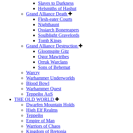
Slaves to Darkness
Helsmiths of Hashut
Grand Alliance Death
Flesh-eater Courts
Nighthaunt
Ossiarch Bonereapers
Soulblight Gravelords
Tomb Kings
Grand Alliance Destruction
Gloomspite Gitz
Ogor Mawtribes
Orruk Warclans
Sons of Behemat
Warcry
Warhammer Underworlds
Blood Bowl
Warhammer Quest
Террейн AoS
THE OLD WORLD
Dwarfen Mountain Holds
High Elf Realms
Террейн
Empire of Man
Warriors of Chaos
Kingdom of Bretonia