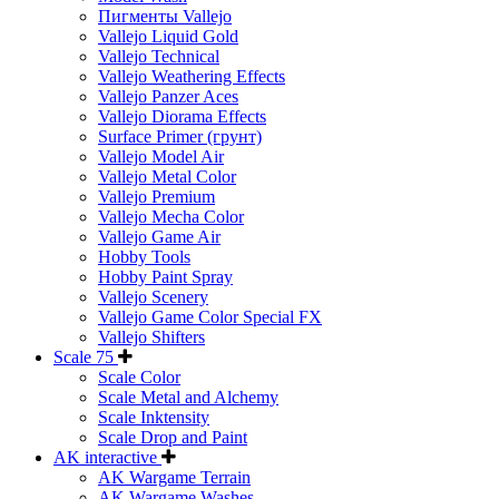
Пигменты Vallejo
Vallejo Liquid Gold
Vallejo Technical
Vallejo Weathering Effects
Vallejo Panzer Aces
Vallejo Diorama Effects
Surface Primer (грунт)
Vallejo Model Air
Vallejo Metal Color
Vallejo Premium
Vallejo Mecha Color
Vallejo Game Air
Hobby Tools
Hobby Paint Spray
Vallejo Scenery
Vallejo Game Color Special FX
Vallejo Shifters
Scale 75
Scale Color
Scale Metal and Alchemy
Scale Inktensity
Scale Drop and Paint
AK interactive
AK Wargame Terrain
AK Wargame Washes