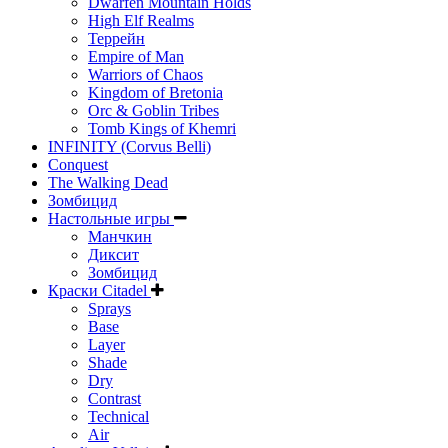
Dwarfen Mountain Holds
High Elf Realms
Террейн
Empire of Man
Warriors of Chaos
Kingdom of Bretonia
Orc & Goblin Tribes
Tomb Kings of Khemri
INFINITY (Corvus Belli)
Conquest
The Walking Dead
Зомбицид
Настольные игры
Манчкин
Диксит
Зомбицид
Краски Citadel
Sprays
Base
Layer
Shade
Dry
Contrast
Technical
Air