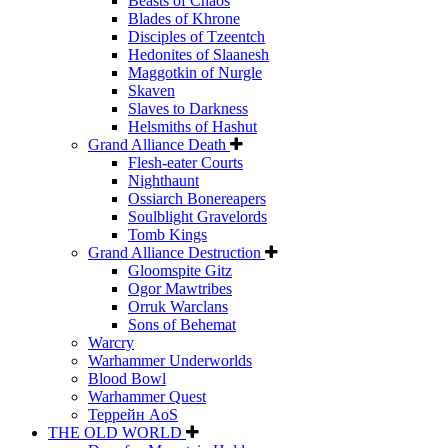
Beasts of Chaos
Blades of Khrone
Disciples of Tzeentch
Hedonites of Slaanesh
Maggotkin of Nurgle
Skaven
Slaves to Darkness
Helsmiths of Hashut
Grand Alliance Death
Flesh-eater Courts
Nighthaunt
Ossiarch Bonereapers
Soulblight Gravelords
Tomb Kings
Grand Alliance Destruction
Gloomspite Gitz
Ogor Mawtribes
Orruk Warclans
Sons of Behemat
Warcry
Warhammer Underworlds
Blood Bowl
Warhammer Quest
Террейн AoS
THE OLD WORLD