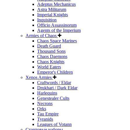
Adeptus Mechanicus
Astra Militarum
Imperial Knights
Inquisition
Officio Assassinorum
Agents of the Imperium
Armies of Chaos
Chaos Space Marines
Death Guard
Thousand Sons
Chaos Daemons
Chaos Knights
World Eaters
Emperor's Children
Xenos Armies
Craftwords / Eldar
Drukhari / Dark Eldar
Harlequins
Genestealer Cults
Necrons
Orks
Tau Empire
Tyranids
Leagues of Votann
Стартовые наборы