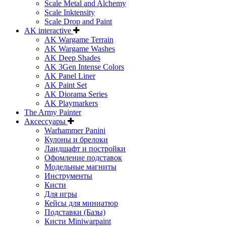
Scale Metal and Alchemy
Scale Inktensity
Scale Drop and Paint
AK interactive
AK Wargame Terrain
AK Wargame Washes
AK Deep Shades
AK 3Gen Intense Colors
AK Panel Liner
AK Paint Set
AK Diorama Series
AK Playmarkers
The Army Painter
Аксессуары
Warhammer Panini
Кулоны и брелоки
Ландшафт и постройки
Офомление подставок
Модельные магниты
Инструменты
Кисти
Для игры
Кейсы для миниатюр
Подставки (Базы)
Кисти Miniwarpaint