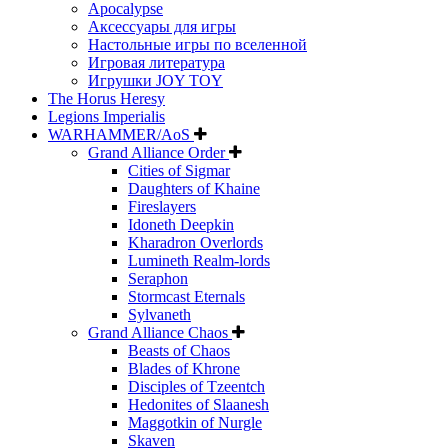
Apocalypse
Аксессуары для игры
Настольные игры по вселенной
Игровая литература
Игрушки JOY TOY
The Horus Heresy
Legions Imperialis
WARHAMMER/AoS
Grand Alliance Order
Cities of Sigmar
Daughters of Khaine
Fireslayers
Idoneth Deepkin
Kharadron Overlords
Lumineth Realm-lords
Seraphon
Stormcast Eternals
Sylvaneth
Grand Alliance Chaos
Beasts of Chaos
Blades of Khrone
Disciples of Tzeentch
Hedonites of Slaanesh
Maggotkin of Nurgle
Skaven