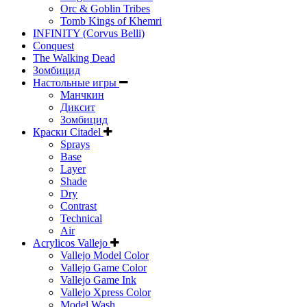
Orc & Goblin Tribes
Tomb Kings of Khemri
INFINITY (Corvus Belli)
Conquest
The Walking Dead
Зомбицид
Настольные игры
Манчкин
Диксит
Зомбицид
Краски Citadel
Sprays
Base
Layer
Shade
Dry
Contrast
Technical
Air
Acrylicos Vallejo
Vallejo Model Color
Vallejo Game Color
Vallejo Game Ink
Vallejo Xpress Color
Model Wash