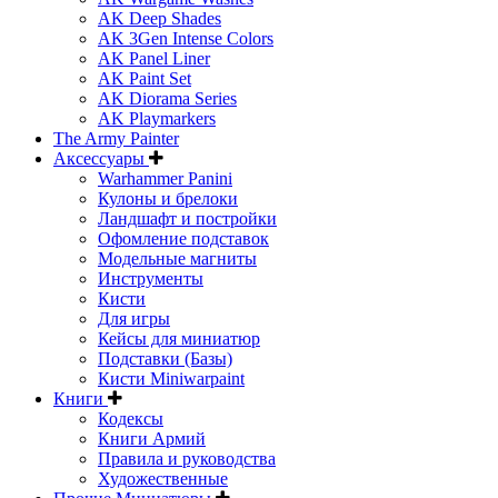
AK Deep Shades
AK 3Gen Intense Colors
AK Panel Liner
AK Paint Set
AK Diorama Series
AK Playmarkers
The Army Painter
Аксессуары
Warhammer Panini
Кулоны и брелоки
Ландшафт и постройки
Офомление подставок
Модельные магниты
Инструменты
Кисти
Для игры
Кейсы для миниатюр
Подставки (Базы)
Кисти Miniwarpaint
Книги
Кодексы
Книги Армий
Правила и руководства
Художественные