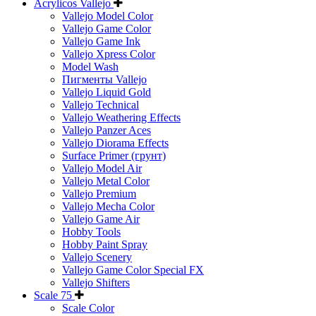
Acrylicos Vallejo
Vallejo Model Color
Vallejo Game Color
Vallejo Game Ink
Vallejo Xpress Color
Model Wash
Пигменты Vallejo
Vallejo Liquid Gold
Vallejo Technical
Vallejo Weathering Effects
Vallejo Panzer Aces
Vallejo Diorama Effects
Surface Primer (грунт)
Vallejo Model Air
Vallejo Metal Color
Vallejo Premium
Vallejo Mecha Color
Vallejo Game Air
Hobby Tools
Hobby Paint Spray
Vallejo Scenery
Vallejo Game Color Special FX
Vallejo Shifters
Scale 75
Scale Color