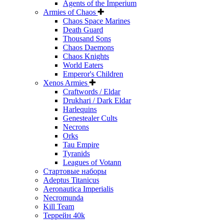
Agents of the Imperium
Armies of Chaos
Chaos Space Marines
Death Guard
Thousand Sons
Chaos Daemons
Chaos Knights
World Eaters
Emperor's Children
Xenos Armies
Craftwords / Eldar
Drukhari / Dark Eldar
Harlequins
Genestealer Cults
Necrons
Orks
Tau Empire
Tyranids
Leagues of Votann
Стартовые наборы
Adeptus Titanicus
Aeronautica Imperialis
Necromunda
Kill Team
Террейн 40k