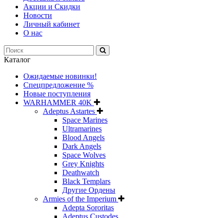
Акции и Скидки
Новости
Личный кабинет
О нас
Каталог
Ожидаемые новинки!
Спецпредложение %
Новые поступления
WARHAMMER 40K
Adeptus Astartes
Space Marines
Ultramarines
Blood Angels
Dark Angels
Space Wolves
Grey Knights
Deathwatch
Black Templars
Другие Ордены
Armies of the Imperium
Adepta Sororitas
Adeptus Custodes