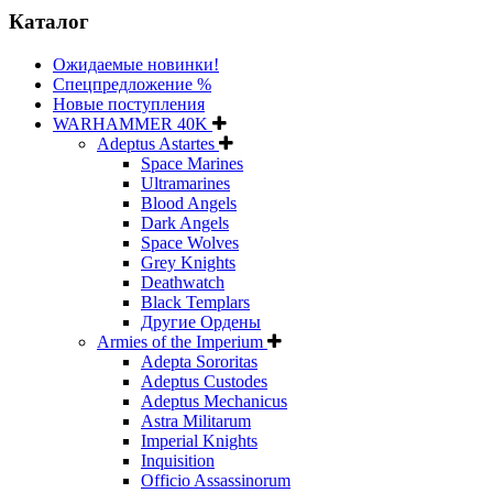
Каталог
Ожидаемые новинки!
Спецпредложение %
Новые поступления
WARHAMMER 40K
Adeptus Astartes
Space Marines
Ultramarines
Blood Angels
Dark Angels
Space Wolves
Grey Knights
Deathwatch
Black Templars
Другие Ордены
Armies of the Imperium
Adepta Sororitas
Adeptus Custodes
Adeptus Mechanicus
Astra Militarum
Imperial Knights
Inquisition
Officio Assassinorum