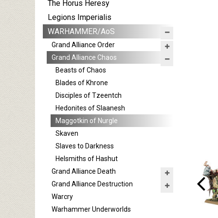
The Horus Heresy
Legions Imperialis
WARHAMMER/AoS
Grand Alliance Order
Grand Alliance Chaos
Beasts of Chaos
Blades of Khrone
Disciples of Tzeentch
Hedonites of Slaanesh
Maggotkin of Nurgle
Skaven
Slaves to Darkness
Helsmiths of Hashut
Grand Alliance Death
Grand Alliance Destruction
Warcry
Warhammer Underworlds