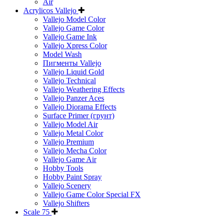
Air
Acrylicos Vallejo
Vallejo Model Color
Vallejo Game Color
Vallejo Game Ink
Vallejo Xpress Color
Model Wash
Пигменты Vallejo
Vallejo Liquid Gold
Vallejo Technical
Vallejo Weathering Effects
Vallejo Panzer Aces
Vallejo Diorama Effects
Surface Primer (грунт)
Vallejo Model Air
Vallejo Metal Color
Vallejo Premium
Vallejo Mecha Color
Vallejo Game Air
Hobby Tools
Hobby Paint Spray
Vallejo Scenery
Vallejo Game Color Special FX
Vallejo Shifters
Scale 75