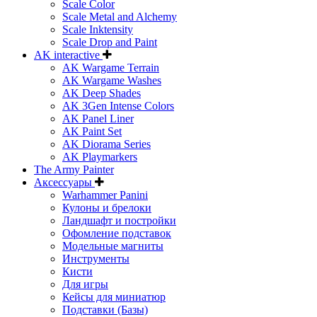
Scale Color
Scale Metal and Alchemy
Scale Inktensity
Scale Drop and Paint
AK interactive
AK Wargame Terrain
AK Wargame Washes
AK Deep Shades
AK 3Gen Intense Colors
AK Panel Liner
AK Paint Set
AK Diorama Series
AK Playmarkers
The Army Painter
Аксессуары
Warhammer Panini
Кулоны и брелоки
Ландшафт и постройки
Офомление подставок
Модельные магниты
Инструменты
Кисти
Для игры
Кейсы для миниатюр
Подставки (Базы)