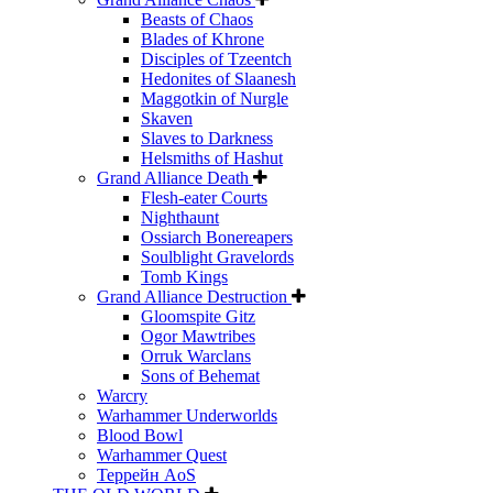
Beasts of Chaos
Blades of Khrone
Disciples of Tzeentch
Hedonites of Slaanesh
Maggotkin of Nurgle
Skaven
Slaves to Darkness
Helsmiths of Hashut
Grand Alliance Death
Flesh-eater Courts
Nighthaunt
Ossiarch Bonereapers
Soulblight Gravelords
Tomb Kings
Grand Alliance Destruction
Gloomspite Gitz
Ogor Mawtribes
Orruk Warclans
Sons of Behemat
Warcry
Warhammer Underworlds
Blood Bowl
Warhammer Quest
Террейн AoS