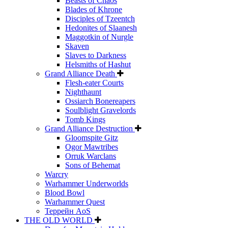
Beasts of Chaos
Blades of Khrone
Disciples of Tzeentch
Hedonites of Slaanesh
Maggotkin of Nurgle
Skaven
Slaves to Darkness
Helsmiths of Hashut
Grand Alliance Death
Flesh-eater Courts
Nighthaunt
Ossiarch Bonereapers
Soulblight Gravelords
Tomb Kings
Grand Alliance Destruction
Gloomspite Gitz
Ogor Mawtribes
Orruk Warclans
Sons of Behemat
Warcry
Warhammer Underworlds
Blood Bowl
Warhammer Quest
Террейн AoS
THE OLD WORLD