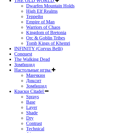
THE OLD WORLD
Dwarfen Mountain Holds
High Elf Realms
Террейн
Empire of Man
Warriors of Chaos
Kingdom of Bretonia
Orc & Goblin Tribes
Tomb Kings of Khemri
INFINITY (Corvus Belli)
Conquest
The Walking Dead
Зомбицид
Настольные игры
Манчкин
Диксит
Зомбицид
Краски Citadel
Sprays
Base
Layer
Shade
Dry
Contrast
Technical