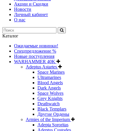
Акции и Скидки
Новости
Личный кабинет
О нас
Каталог
Ожидаемые новинки!
Спецпредложение %
Новые поступления
WARHAMMER 40K
Adeptus Astartes
Space Marines
Ultramarines
Blood Angels
Dark Angels
Space Wolves
Grey Knights
Deathwatch
Black Templars
Другие Ордены
Armies of the Imperium
Adepta Sororitas
Adeptus Custodes