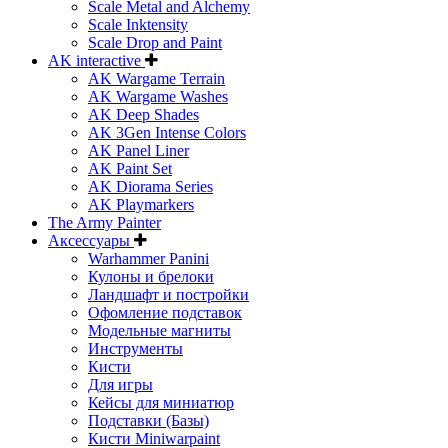
Scale Metal and Alchemy
Scale Inktensity
Scale Drop and Paint
AK interactive
AK Wargame Terrain
AK Wargame Washes
AK Deep Shades
AK 3Gen Intense Colors
AK Panel Liner
AK Paint Set
AK Diorama Series
AK Playmarkers
The Army Painter
Аксессуары
Warhammer Panini
Кулоны и брелоки
Ландшафт и постройки
Офомление подставок
Модельные магниты
Инструменты
Кисти
Для игры
Кейсы для миниатюр
Подставки (Базы)
Кисти Miniwarpaint