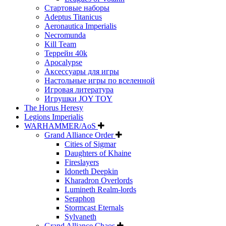
Стартовые наборы
Adeptus Titanicus
Aeronautica Imperialis
Necromunda
Kill Team
Террейн 40k
Apocalypse
Аксессуары для игры
Настольные игры по вселенной
Игровая литература
Игрушки JOY TOY
The Horus Heresy
Legions Imperialis
WARHAMMER/AoS
Grand Alliance Order
Cities of Sigmar
Daughters of Khaine
Fireslayers
Idoneth Deepkin
Kharadron Overlords
Lumineth Realm-lords
Seraphon
Stormcast Eternals
Sylvaneth
Grand Alliance Chaos