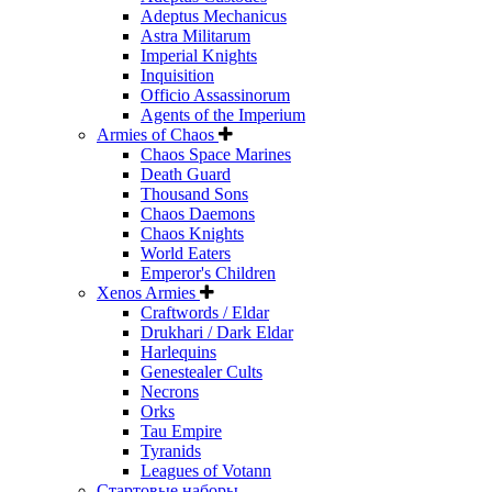
Adeptus Mechanicus
Astra Militarum
Imperial Knights
Inquisition
Officio Assassinorum
Agents of the Imperium
Armies of Chaos
Chaos Space Marines
Death Guard
Thousand Sons
Chaos Daemons
Chaos Knights
World Eaters
Emperor's Children
Xenos Armies
Craftwords / Eldar
Drukhari / Dark Eldar
Harlequins
Genestealer Cults
Necrons
Orks
Tau Empire
Tyranids
Leagues of Votann
Стартовые наборы