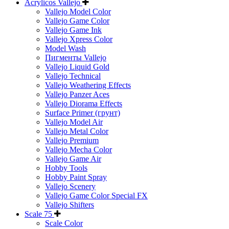
Acrylicos Vallejo
Vallejo Model Color
Vallejo Game Color
Vallejo Game Ink
Vallejo Xpress Color
Model Wash
Пигменты Vallejo
Vallejo Liquid Gold
Vallejo Technical
Vallejo Weathering Effects
Vallejo Panzer Aces
Vallejo Diorama Effects
Surface Primer (грунт)
Vallejo Model Air
Vallejo Metal Color
Vallejo Premium
Vallejo Mecha Color
Vallejo Game Air
Hobby Tools
Hobby Paint Spray
Vallejo Scenery
Vallejo Game Color Special FX
Vallejo Shifters
Scale 75
Scale Color