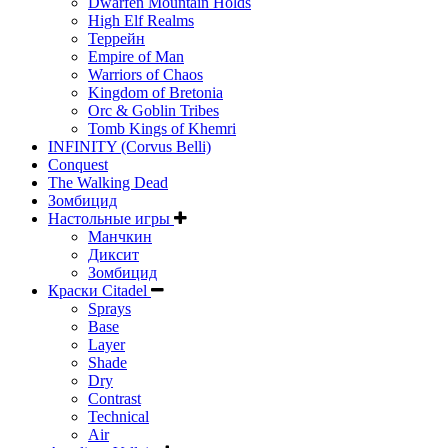
Dwarfen Mountain Holds
High Elf Realms
Террейн
Empire of Man
Warriors of Chaos
Kingdom of Bretonia
Orc & Goblin Tribes
Tomb Kings of Khemri
INFINITY (Corvus Belli)
Conquest
The Walking Dead
Зомбицид
Настольные игры
Манчкин
Диксит
Зомбицид
Краски Citadel
Sprays
Base
Layer
Shade
Dry
Contrast
Technical
Air