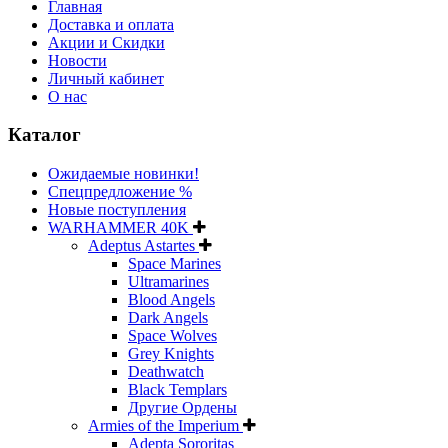
Главная
Доставка и оплата
Акции и Скидки
Новости
Личный кабинет
О нас
Каталог
Ожидаемые новинки!
Спецпредложение %
Новые поступления
WARHAMMER 40K
Adeptus Astartes
Space Marines
Ultramarines
Blood Angels
Dark Angels
Space Wolves
Grey Knights
Deathwatch
Black Templars
Другие Ордены
Armies of the Imperium
Adepta Sororitas