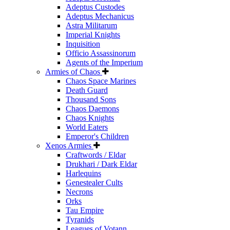
Adeptus Custodes
Adeptus Mechanicus
Astra Militarum
Imperial Knights
Inquisition
Officio Assassinorum
Agents of the Imperium
Armies of Chaos
Chaos Space Marines
Death Guard
Thousand Sons
Chaos Daemons
Chaos Knights
World Eaters
Emperor's Children
Xenos Armies
Craftwords / Eldar
Drukhari / Dark Eldar
Harlequins
Genestealer Cults
Necrons
Orks
Tau Empire
Tyranids
Leagues of Votann