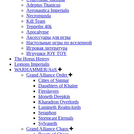
Adeptus Titanicus
Aeronautica Imperialis
Necromunda
Kill Team
Террейн 40k
Apocalypse
Аксессуары для игры
Настольные игры по вселенной
Игровая литература
Игрушки JOY TOY
The Horus Heresy
Legions Imperialis
WARHAMMER/AoS
Grand Alliance Order
Cities of Sigmar
Daughters of Khaine
Fireslayers
Idoneth Deepkin
Kharadron Overlords
Lumineth Realm-lords
Seraphon
Stormcast Eternals
Sylvaneth
Grand Alliance Chaos