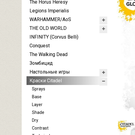
The Horus Heresy
Legions Imperialis
WARHAMMER/AoS
THE OLD WORLD
INFINITY (Corvus Belli)
Conquest
The Walking Dead
Зомбицид
Настольные игры
Краски Citadel
Sprays
Base
Layer
Shade
Dry
Contrast