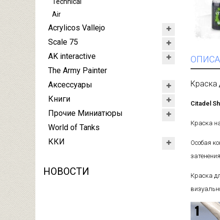
Technical
Air
Acrylicos Vallejo
Scale 75
AK interactive
ОПИСА
The Army Painter
Краска 
Аксессуары
Книги
Citadel S
Прочие Миниатюры
Краска на
World of Tanks
ККИ
Особая ко
затенения
НОВОСТИ
Краска дл
визуально