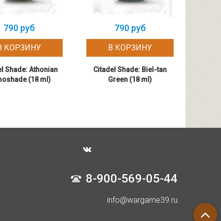
790 руб
790 руб
В КОРЗИНУ
В КОРЗИНУ
el Shade: Athonian
Citadel Shade: Biel-tan
Cita
oshade (18 ml)
Green (18 ml)
8-900-569-05-44
info@wargame39.ru