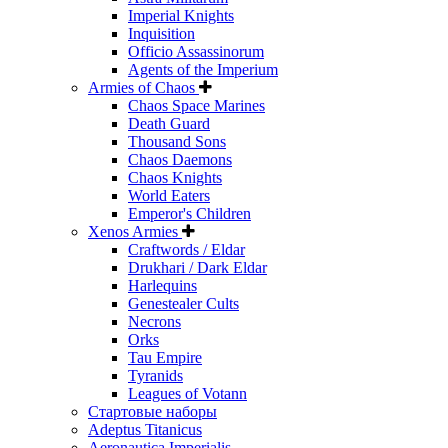
Imperial Knights
Inquisition
Officio Assassinorum
Agents of the Imperium
Armies of Chaos
Chaos Space Marines
Death Guard
Thousand Sons
Chaos Daemons
Chaos Knights
World Eaters
Emperor's Children
Xenos Armies
Craftwords / Eldar
Drukhari / Dark Eldar
Harlequins
Genestealer Cults
Necrons
Orks
Tau Empire
Tyranids
Leagues of Votann
Стартовые наборы
Adeptus Titanicus
Aeronautica Imperialis