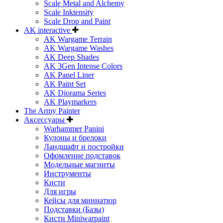
Scale Metal and Alchemy
Scale Inktensity
Scale Drop and Paint
AK interactive
AK Wargame Terrain
AK Wargame Washes
AK Deep Shades
AK 3Gen Intense Colors
AK Panel Liner
AK Paint Set
AK Diorama Series
AK Playmarkers
The Army Painter
Аксессуары
Warhammer Panini
Кулоны и брелоки
Ландшафт и постройки
Офомление подставок
Модельные магниты
Инструменты
Кисти
Для игры
Кейсы для миниатюр
Подставки (Базы)
Кисти Miniwarpaint