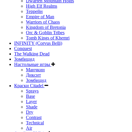
Dwarfen Mountain Holds
High Elf Realms
Террейн
Empire of Man
Warriors of Chaos
Kingdom of Bretonia
Orc & Goblin Tribes
Tomb Kings of Khemri
INFINITY (Corvus Belli)
Conquest
The Walking Dead
Зомбицид
Настольные игры
Манчкин
Диксит
Зомбицид
Краски Citadel
Sprays
Base
Layer
Shade
Dry
Contrast
Technical
Air