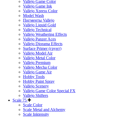
Vallejo Game Color
Vallejo Game Ink
Vallejo Xpress Color
Model Wash
Пигменты Vallejo
Vallejo Liquid Gold
Vallejo Technical
Vallejo Weathering Effects
Vallejo Panzer Aces
Vallejo Diorama Effects
Surface Primer (грунт)
Vallejo Model Air
Vallejo Metal Color
Vallejo Premium
Vallejo Mecha Color
Vallejo Game Air
Hobby Tools
Hobby Paint Spray
Vallejo Scenery
Vallejo Game Color Special FX
Vallejo Shifters
Scale 75
Scale Color
Scale Metal and Alchemy
Scale Inktensity