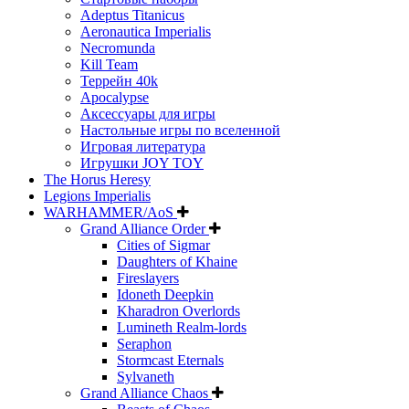
Adeptus Titanicus
Aeronautica Imperialis
Necromunda
Kill Team
Террейн 40k
Apocalypse
Аксессуары для игры
Настольные игры по вселенной
Игровая литература
Игрушки JOY TOY
The Horus Heresy
Legions Imperialis
WARHAMMER/AoS
Grand Alliance Order
Cities of Sigmar
Daughters of Khaine
Fireslayers
Idoneth Deepkin
Kharadron Overlords
Lumineth Realm-lords
Seraphon
Stormcast Eternals
Sylvaneth
Grand Alliance Chaos