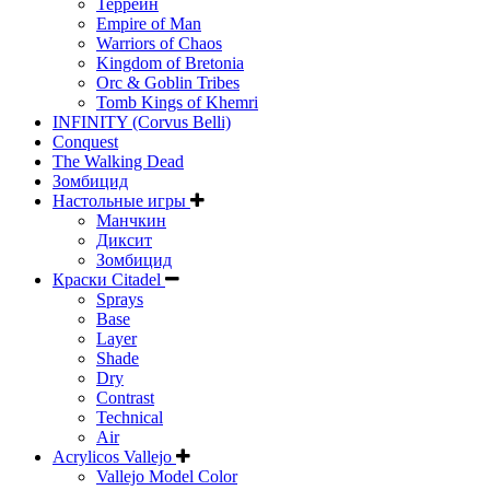
Террейн
Empire of Man
Warriors of Chaos
Kingdom of Bretonia
Orc & Goblin Tribes
Tomb Kings of Khemri
INFINITY (Corvus Belli)
Conquest
The Walking Dead
Зомбицид
Настольные игры
Манчкин
Диксит
Зомбицид
Краски Citadel
Sprays
Base
Layer
Shade
Dry
Contrast
Technical
Air
Acrylicos Vallejo
Vallejo Model Color