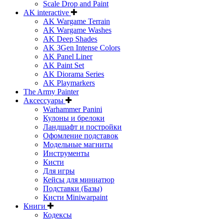
Scale Drop and Paint
AK interactive
AK Wargame Terrain
AK Wargame Washes
AK Deep Shades
AK 3Gen Intense Colors
AK Panel Liner
AK Paint Set
AK Diorama Series
AK Playmarkers
The Army Painter
Аксессуары
Warhammer Panini
Кулоны и брелоки
Ландшафт и постройки
Офомление подставок
Модельные магниты
Инструменты
Кисти
Для игры
Кейсы для миниатюр
Подставки (Базы)
Кисти Miniwarpaint
Книги
Кодексы