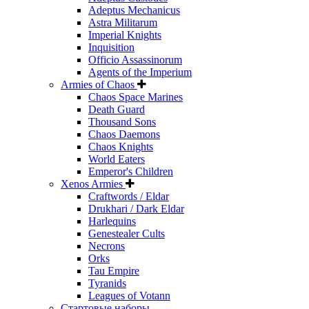
Adeptus Mechanicus
Astra Militarum
Imperial Knights
Inquisition
Officio Assassinorum
Agents of the Imperium
Armies of Chaos
Chaos Space Marines
Death Guard
Thousand Sons
Chaos Daemons
Chaos Knights
World Eaters
Emperor's Children
Xenos Armies
Craftwords / Eldar
Drukhari / Dark Eldar
Harlequins
Genestealer Cults
Necrons
Orks
Tau Empire
Tyranids
Leagues of Votann
Стартовые наборы