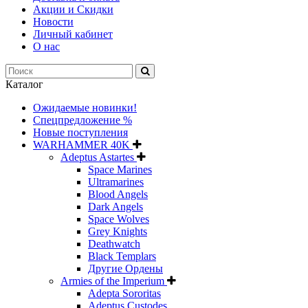
Акции и Скидки
Новости
Личный кабинет
О нас
Каталог
Ожидаемые новинки!
Спецпредложение %
Новые поступления
WARHAMMER 40K
Adeptus Astartes
Space Marines
Ultramarines
Blood Angels
Dark Angels
Space Wolves
Grey Knights
Deathwatch
Black Templars
Другие Ордены
Armies of the Imperium
Adepta Sororitas
Adeptus Custodes