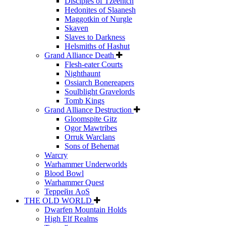
Disciples of Tzeentch
Hedonites of Slaanesh
Maggotkin of Nurgle
Skaven
Slaves to Darkness
Helsmiths of Hashut
Grand Alliance Death
Flesh-eater Courts
Nighthaunt
Ossiarch Bonereapers
Soulblight Gravelords
Tomb Kings
Grand Alliance Destruction
Gloomspite Gitz
Ogor Mawtribes
Orruk Warclans
Sons of Behemat
Warcry
Warhammer Underworlds
Blood Bowl
Warhammer Quest
Террейн AoS
THE OLD WORLD
Dwarfen Mountain Holds
High Elf Realms