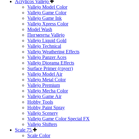
Acrylicos Vallejo
Vallejo Model Color
Vallejo Game Color
Vallejo Game Ink
Vallejo Xpress Color
Model Wash
Пигменты Vallejo
Vallejo Liquid Gold
Vallejo Technical
Vallejo Weathering Effects
Vallejo Panzer Aces
Vallejo Diorama Effects
Surface Primer (грунт)
Vallejo Model Air
Vallejo Metal Color
Vallejo Premium
Vallejo Mecha Color
Vallejo Game Air
Hobby Tools
Hobby Paint Spray
Vallejo Scenery
Vallejo Game Color Special FX
Vallejo Shifters
Scale 75
Scale Color