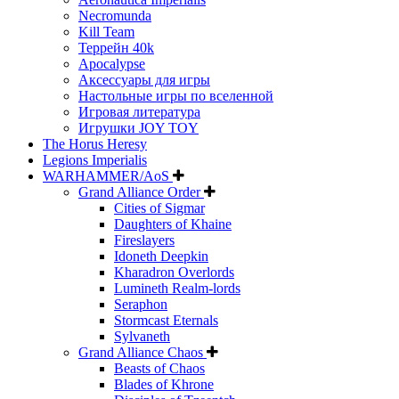
Necromunda
Kill Team
Террейн 40k
Apocalypse
Аксессуары для игры
Настольные игры по вселенной
Игровая литература
Игрушки JOY TOY
The Horus Heresy
Legions Imperialis
WARHAMMER/AoS
Grand Alliance Order
Cities of Sigmar
Daughters of Khaine
Fireslayers
Idoneth Deepkin
Kharadron Overlords
Lumineth Realm-lords
Seraphon
Stormcast Eternals
Sylvaneth
Grand Alliance Chaos
Beasts of Chaos
Blades of Khrone