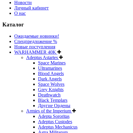
Новости
Личный кабинет
О нас
Каталог
Ожидаемые новинки!
Спецпредложение %
Новые поступления
WARHAMMER 40K
Adeptus Astartes
Space Marines
Ultramarines
Blood Angels
Dark Angels
Space Wolves
Grey Knights
Deathwatch
Black Templars
Другие Ордены
Armies of the Imperium
Adepta Sororitas
Adeptus Custodes
Adeptus Mechanicus
Astra Militarum