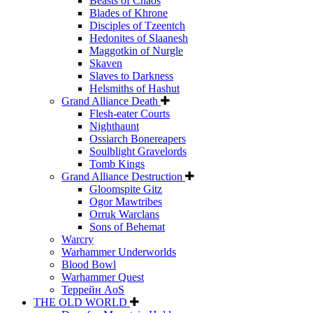
Beasts of Chaos
Blades of Khrone
Disciples of Tzeentch
Hedonites of Slaanesh
Maggotkin of Nurgle
Skaven
Slaves to Darkness
Helsmiths of Hashut
Grand Alliance Death
Flesh-eater Courts
Nighthaunt
Ossiarch Bonereapers
Soulblight Gravelords
Tomb Kings
Grand Alliance Destruction
Gloomspite Gitz
Ogor Mawtribes
Orruk Warclans
Sons of Behemat
Warcry
Warhammer Underworlds
Blood Bowl
Warhammer Quest
Террейн AoS
THE OLD WORLD