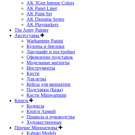
AK 3Gen Intense Colors
AK Panel Liner
AK Paint Set
AK Diorama Series
AK Playmarkers
The Army Painter
Аксессуары
Warhammer Panini
Кулоны и брелоки
Ландшафт и постройки
Офомление подставок
Модельные магниты
Инструменты
Кисти
Для игры
Кейсы для миниатюр
Подставки (Базы)
Кисти Miniwarpaint
Книги
Кодексы
Книги Армий
Правила и руководства
Художественные
Прочие Миниатюры
Kabuki Models