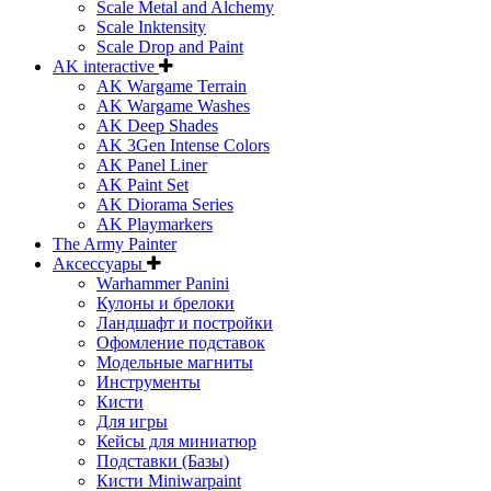
Scale Metal and Alchemy
Scale Inktensity
Scale Drop and Paint
AK interactive
AK Wargame Terrain
AK Wargame Washes
AK Deep Shades
AK 3Gen Intense Colors
AK Panel Liner
AK Paint Set
AK Diorama Series
AK Playmarkers
The Army Painter
Аксессуары
Warhammer Panini
Кулоны и брелоки
Ландшафт и постройки
Офомление подставок
Модельные магниты
Инструменты
Кисти
Для игры
Кейсы для миниатюр
Подставки (Базы)
Кисти Miniwarpaint