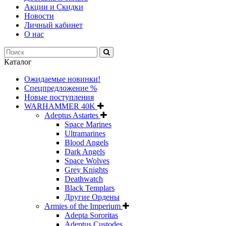
Акции и Скидки
Новости
Личный кабинет
О нас
Каталог
Ожидаемые новинки!
Спецпредложение %
Новые поступления
WARHAMMER 40K
Adeptus Astartes
Space Marines
Ultramarines
Blood Angels
Dark Angels
Space Wolves
Grey Knights
Deathwatch
Black Templars
Другие Ордены
Armies of the Imperium
Adepta Sororitas
Adeptus Custodes