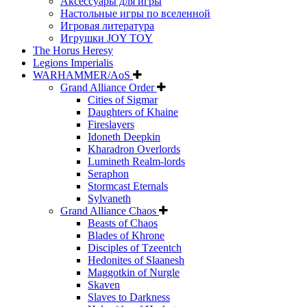
Аксессуары для игры
Настольные игры по вселенной
Игровая литература
Игрушки JOY TOY
The Horus Heresy
Legions Imperialis
WARHAMMER/AoS
Grand Alliance Order
Cities of Sigmar
Daughters of Khaine
Fireslayers
Idoneth Deepkin
Kharadron Overlords
Lumineth Realm-lords
Seraphon
Stormcast Eternals
Sylvaneth
Grand Alliance Chaos
Beasts of Chaos
Blades of Khrone
Disciples of Tzeentch
Hedonites of Slaanesh
Maggotkin of Nurgle
Skaven
Slaves to Darkness