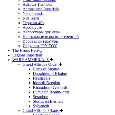
Adeptus Titanicus
Aeronautica Imperialis
Necromunda
Kill Team
Террейн 40k
Apocalypse
Аксессуары для игры
Настольные игры по вселенной
Игровая литература
Игрушки JOY TOY
The Horus Heresy
Legions Imperialis
WARHAMMER/AoS
Grand Alliance Order
Cities of Sigmar
Daughters of Khaine
Fireslayers
Idoneth Deepkin
Kharadron Overlords
Lumineth Realm-lords
Seraphon
Stormcast Eternals
Sylvaneth
Grand Alliance Chaos