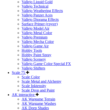
Vallejo Liquid Gold
Vallejo Technical
Vallejo Weathering Effects
Vallejo Panzer Aces
Vallejo Diorama Effects
Surface Primer (грунт)
Vallejo Model Air
Vallejo Metal Color
Vallejo Premium
Vallejo Mecha Color
Vallejo Game Air
Hobby Tools
Hobby Paint Spray
Vallejo Scenery
Vallejo Game Color Special FX
Vallejo Shifters
Scale 75
Scale Color
Scale Metal and Alchemy
Scale Inktensity
Scale Drop and Paint
AK interactive
AK Wargame Terrain
AK Wargame Washes
AK Deep Shades