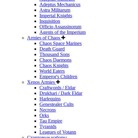
Adeptus Mechanicus
Astra Militarum
Imperial Knights
Inquisition
Officio Assassinorum
Agents of the Imperium
Armies of Chaos
Chaos Space Marines
Death Guard
Thousand Sons
Chaos Daemons
Chaos Knights
World Eaters
Emperor's Children
Xenos Armies
Craftwords / Eldar
Drukhari / Dark Eldar
Harlequins
Genestealer Cults
Necrons
Orks
Tau Empire
Tyranids
Leagues of Votann
Стартовые наборы