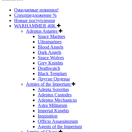
Ожидаемые новинки!
Спецпредложение %
Новые поступления
WARHAMMER 40K
Adeptus Astartes
Space Marines
Ultramarines
Blood Angels
Dark Angels
Space Wolves
Grey Knights
Deathwatch
Black Templars
Другие Ордены
Armies of the Imperium
Adepta Sororitas
Adeptus Custodes
Adeptus Mechanicus
Astra Militarum
Imperial Knights
Inquisition
Officio Assassinorum
Agents of the Imperium
Armies of Chaos