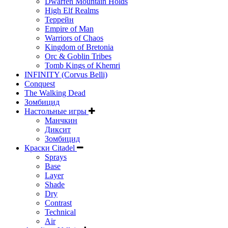
Dwarfen Mountain Holds
High Elf Realms
Террейн
Empire of Man
Warriors of Chaos
Kingdom of Bretonia
Orc & Goblin Tribes
Tomb Kings of Khemri
INFINITY (Corvus Belli)
Conquest
The Walking Dead
Зомбицид
Настольные игры
Манчкин
Диксит
Зомбицид
Краски Citadel
Sprays
Base
Layer
Shade
Dry
Contrast
Technical
Air