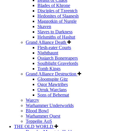
Beasts of Chaos
Blades of Khrone
Disciples of Tzeentch
Hedonites of Slaanesh
Maggotkin of Nurgle
Skaven
Slaves to Darkness
Helsmiths of Hashut
Grand Alliance Death
Flesh-eater Courts
Nighthaunt
Ossiarch Bonereapers
Soulblight Gravelords
Tomb Kings
Grand Alliance Destruction
Gloomspite Gitz
Ogor Mawtribes
Orruk Warclans
Sons of Behemat
Warcry
Warhammer Underworlds
Blood Bowl
Warhammer Quest
Террейн AoS
THE OLD WORLD