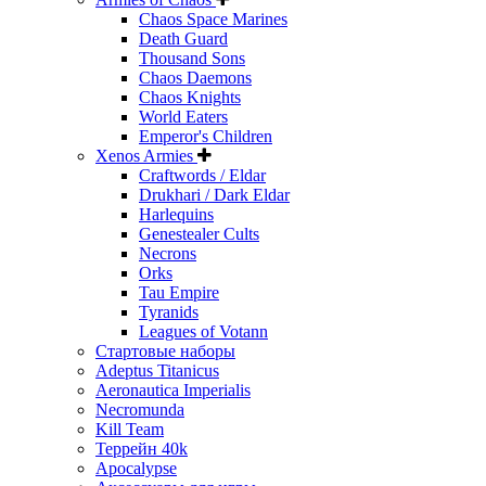
Chaos Space Marines
Death Guard
Thousand Sons
Chaos Daemons
Chaos Knights
World Eaters
Emperor's Children
Xenos Armies
Craftwords / Eldar
Drukhari / Dark Eldar
Harlequins
Genestealer Cults
Necrons
Orks
Tau Empire
Tyranids
Leagues of Votann
Стартовые наборы
Adeptus Titanicus
Aeronautica Imperialis
Necromunda
Kill Team
Террейн 40k
Apocalypse