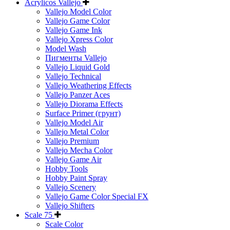
Acrylicos Vallejo
Vallejo Model Color
Vallejo Game Color
Vallejo Game Ink
Vallejo Xpress Color
Model Wash
Пигменты Vallejo
Vallejo Liquid Gold
Vallejo Technical
Vallejo Weathering Effects
Vallejo Panzer Aces
Vallejo Diorama Effects
Surface Primer (грунт)
Vallejo Model Air
Vallejo Metal Color
Vallejo Premium
Vallejo Mecha Color
Vallejo Game Air
Hobby Tools
Hobby Paint Spray
Vallejo Scenery
Vallejo Game Color Special FX
Vallejo Shifters
Scale 75
Scale Color