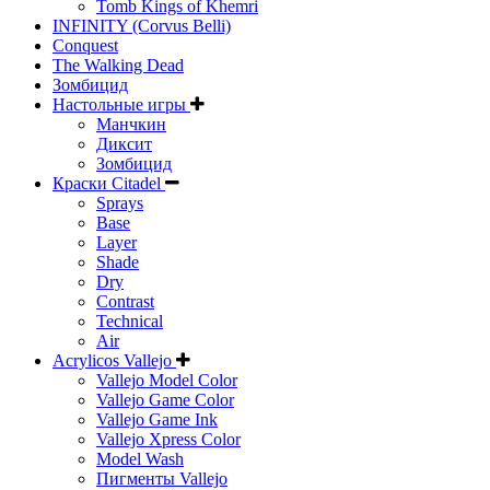
Tomb Kings of Khemri
INFINITY (Corvus Belli)
Conquest
The Walking Dead
Зомбицид
Настольные игры
Манчкин
Диксит
Зомбицид
Краски Citadel
Sprays
Base
Layer
Shade
Dry
Contrast
Technical
Air
Acrylicos Vallejo
Vallejo Model Color
Vallejo Game Color
Vallejo Game Ink
Vallejo Xpress Color
Model Wash
Пигменты Vallejo