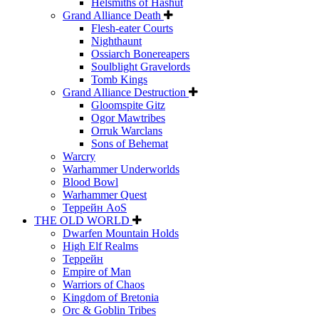
Helsmiths of Hashut
Grand Alliance Death
Flesh-eater Courts
Nighthaunt
Ossiarch Bonereapers
Soulblight Gravelords
Tomb Kings
Grand Alliance Destruction
Gloomspite Gitz
Ogor Mawtribes
Orruk Warclans
Sons of Behemat
Warcry
Warhammer Underworlds
Blood Bowl
Warhammer Quest
Террейн AoS
THE OLD WORLD
Dwarfen Mountain Holds
High Elf Realms
Террейн
Empire of Man
Warriors of Chaos
Kingdom of Bretonia
Orc & Goblin Tribes