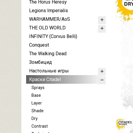
The Horus Heresy
Legions Imperialis
WARHAMMER/AoS
THE OLD WORLD
INFINITY (Corvus Belli)
Conquest
The Walking Dead
Зомбицид
Настольные игры
Краски Citadel
Sprays
Base
Layer
Shade
Dry
Contrast