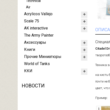
Technical
Air
Acrylicos Vallejo
Scale 75
AK interactive
ОПИСА
The Army Painter
Специал
Аксессуары
Citadel Dr
Книги
творогоо
Прочие Миниатюры
World of Tanks
Техника 
ККИ
на кисть 
почти не 
НОВОСТИ
цвет, что
Пример: