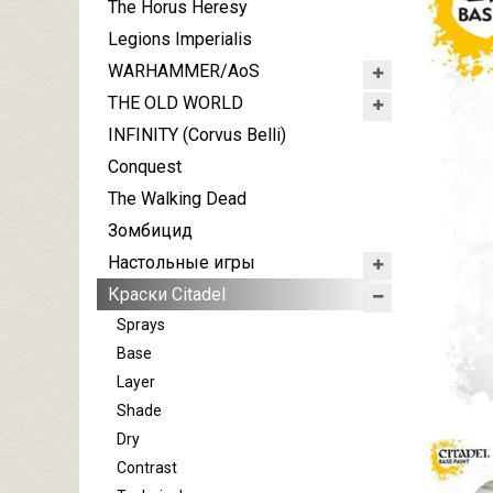
The Horus Heresy
Legions Imperialis
WARHAMMER/AoS
THE OLD WORLD
INFINITY (Corvus Belli)
Conquest
The Walking Dead
Зомбицид
Настольные игры
Краски Citadel
Sprays
Base
Layer
Shade
Dry
Contrast