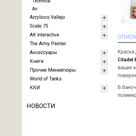
Technical
Air
Acrylicos Vallejo
Scale 75
AK interactive
ОПИСА
The Army Painter
Краска 
Аксессуары
Citadel
Книги
ваших м
Прочие Миниатюры
поверхн
World of Tanks
В баноч
ККИ
полимер
НОВОСТИ