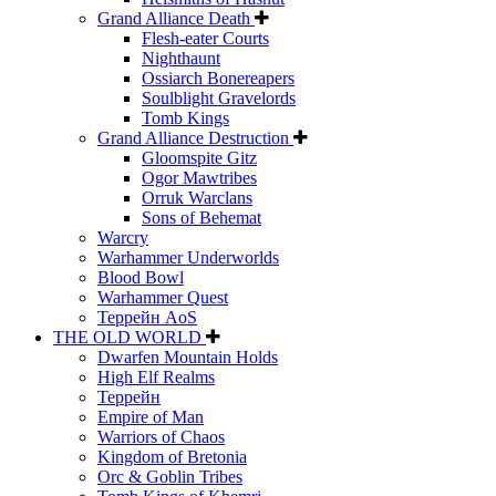
Grand Alliance Death
Flesh-eater Courts
Nighthaunt
Ossiarch Bonereapers
Soulblight Gravelords
Tomb Kings
Grand Alliance Destruction
Gloomspite Gitz
Ogor Mawtribes
Orruk Warclans
Sons of Behemat
Warcry
Warhammer Underworlds
Blood Bowl
Warhammer Quest
Террейн AoS
THE OLD WORLD
Dwarfen Mountain Holds
High Elf Realms
Террейн
Empire of Man
Warriors of Chaos
Kingdom of Bretonia
Orc & Goblin Tribes