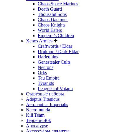
Chaos Space Marines
Death Guard
Thousand Sons
Chaos Daemons
Chaos Knights
World Eaters
Emperor's Children
Xenos Armies
Craftwords / Eldar
Drukhari / Dark Eldar
Harlequins
Genestealer Cults
Necrons
Orks
Tau Empire
Tyranids
Leagues of Votann
Стартовые наборы
Adeptus Titanicus
Aeronautica Imperialis
Necromunda
Kill Team
Террейн 40k
Apocalypse
Аксессуары для игры