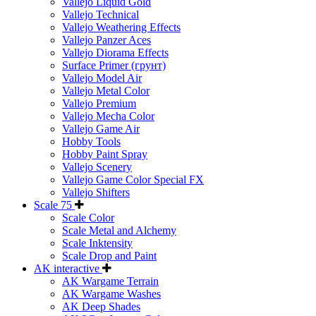
Vallejo Liquid Gold
Vallejo Technical
Vallejo Weathering Effects
Vallejo Panzer Aces
Vallejo Diorama Effects
Surface Primer (грунт)
Vallejo Model Air
Vallejo Metal Color
Vallejo Premium
Vallejo Mecha Color
Vallejo Game Air
Hobby Tools
Hobby Paint Spray
Vallejo Scenery
Vallejo Game Color Special FX
Vallejo Shifters
Scale 75
Scale Color
Scale Metal and Alchemy
Scale Inktensity
Scale Drop and Paint
AK interactive
AK Wargame Terrain
AK Wargame Washes
AK Deep Shades