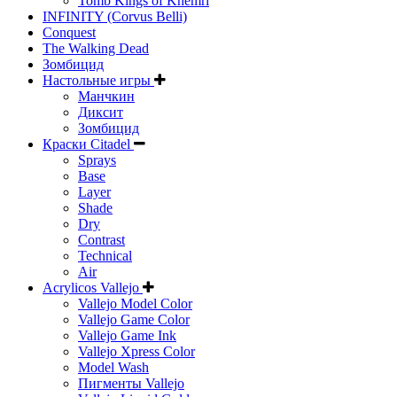
Tomb Kings of Khemri
INFINITY (Corvus Belli)
Conquest
The Walking Dead
Зомбицид
Настольные игры
Манчкин
Диксит
Зомбицид
Краски Citadel
Sprays
Base
Layer
Shade
Dry
Contrast
Technical
Air
Acrylicos Vallejo
Vallejo Model Color
Vallejo Game Color
Vallejo Game Ink
Vallejo Xpress Color
Model Wash
Пигменты Vallejo