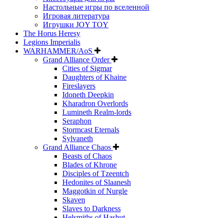
Настольные игры по вселенной
Игровая литература
Игрушки JOY TOY
The Horus Heresy
Legions Imperialis
WARHAMMER/AoS
Grand Alliance Order
Cities of Sigmar
Daughters of Khaine
Fireslayers
Idoneth Deepkin
Kharadron Overlords
Lumineth Realm-lords
Seraphon
Stormcast Eternals
Sylvaneth
Grand Alliance Chaos
Beasts of Chaos
Blades of Khrone
Disciples of Tzeentch
Hedonites of Slaanesh
Maggotkin of Nurgle
Skaven
Slaves to Darkness
Helsmiths of Hashut