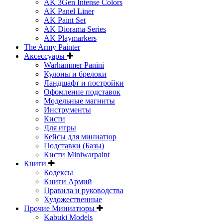
AK 3Gen Intense Colors
AK Panel Liner
AK Paint Set
AK Diorama Series
AK Playmarkers
The Army Painter
Аксессуары
Warhammer Panini
Кулоны и брелоки
Ландшафт и постройки
Офомление подставок
Модельные магниты
Инструменты
Кисти
Для игры
Кейсы для миниатюр
Подставки (Базы)
Кисти Miniwarpaint
Книги
Кодексы
Книги Армий
Правила и руководства
Художественные
Прочие Миниатюры
Kabuki Models