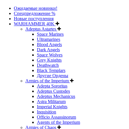
Ожидаемые новинки!
Спецпредложение %
Новые поступления
WARHAMMER 40K
Adeptus Astartes
Space Marines
Ultramarines
Blood Angels
Dark Angels
Space Wolves
Grey Knights
Deathwatch
Black Templars
Другие Ордены
Armies of the Imperium
Adepta Sororitas
Adeptus Custodes
Adeptus Mechanicus
Astra Militarum
Imperial Knights
Inquisition
Officio Assassinorum
Agents of the Imperium
Armies of Chaos