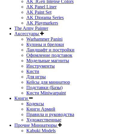
AK 3Gen Intense Colors
AK Panel Liner
AK Paint Set
AK Diorama Series
AK Playmarkers
The Army Painter
Аксессуары
Warhammer Panini
Кулоны и брелоки
Ландшафт и постройки
Офомление подставок
Модельные магниты
Инструменты
Кисти
Для игры
Кейсы для миниатюр
Подставки (Базы)
Кисти Miniwarpaint
Книги
Кодексы
Книги Армий
Правила и руководства
Художественные
Прочие Миниатюры
Kabuki Models