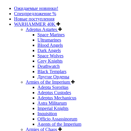
Ожидаемые новинки!
Спецпредложение %
Новые поступления
WARHAMMER 40K
Adeptus Astartes
Space Marines
Ultramarines
Blood Angels
Dark Angels
Space Wolves
Grey Knights
Deathwatch
Black Templars
Другие Ордены
Armies of the Imperium
Adepta Sororitas
Adeptus Custodes
Adeptus Mechanicus
Astra Militarum
Imperial Knights
Inquisition
Officio Assassinorum
Agents of the Imperium
Armies of Chaos