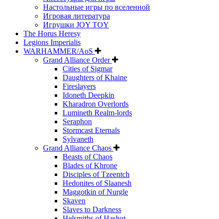
Настольные игры по вселенной
Игровая литература
Игрушки JOY TOY
The Horus Heresy
Legions Imperialis
WARHAMMER/AoS
Grand Alliance Order
Cities of Sigmar
Daughters of Khaine
Fireslayers
Idoneth Deepkin
Kharadron Overlords
Lumineth Realm-lords
Seraphon
Stormcast Eternals
Sylvaneth
Grand Alliance Chaos
Beasts of Chaos
Blades of Khrone
Disciples of Tzeentch
Hedonites of Slaanesh
Maggotkin of Nurgle
Skaven
Slaves to Darkness
Helsmiths of Hashut