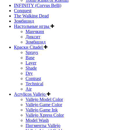
Tomb Kings of Khemri
INFINITY (Corvus Belli)
Conquest
The Walking Dead
Зомбицид
Настольные игры
Манчкин
Диксит
Зомбицид
Краски Citadel
Sprays
Base
Layer
Shade
Dry
Contrast
Technical
Air
Acrylicos Vallejo
Vallejo Model Color
Vallejo Game Color
Vallejo Game Ink
Vallejo Xpress Color
Model Wash
Пигменты Vallejo