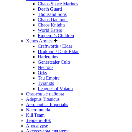
Chaos Space Marines
Death Guard
Thousand Sons
Chaos Daemons
Chaos Knights
World Eaters
Emperor's Children
Xenos Armies
Craftwords / Eldar
Drukhari / Dark Eldar
Harlequins
Genestealer Cults
Necrons
Orks
Tau Empire
Tyranids
Leagues of Votann
Стартовые наборы
Adeptus Titanicus
Aeronautica Imperialis
Necromunda
Kill Team
Террейн 40k
Apocalypse
Аксессуары для игры