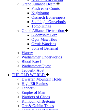
Grand Alliance Death
Flesh-eater Courts
Nighthaunt
Ossiarch Bonereapers
Soulblight Gravelords
Tomb Kings
Grand Alliance Destruction
Gloomspite Gitz
Ogor Mawtribes
Orruk Warclans
Sons of Behemat
Warcry
Warhammer Underworlds
Blood Bowl
Warhammer Quest
Террейн AoS
THE OLD WORLD
Dwarfen Mountain Holds
High Elf Realms
Террейн
Empire of Man
Warriors of Chaos
Kingdom of Bretonia
Orc & Goblin Tribes