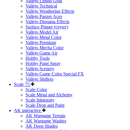
Vallejo Liquid Gold
Vallejo Technical
Vallejo Weathering Effects
Vallejo Panzer Aces
Vallejo Diorama Effects
Surface Primer (грунт)
Vallejo Model Air
Vallejo Metal Color
Vallejo Premium
Vallejo Mecha Color
Vallejo Game Air
Hobby Tools
Hobby Paint Spray
Vallejo Scenery
Vallejo Game Color Special FX
Vallejo Shifters
Scale 75
Scale Color
Scale Metal and Alchemy
Scale Inktensity
Scale Drop and Paint
AK interactive
AK Wargame Terrain
AK Wargame Washes
AK Deep Shades