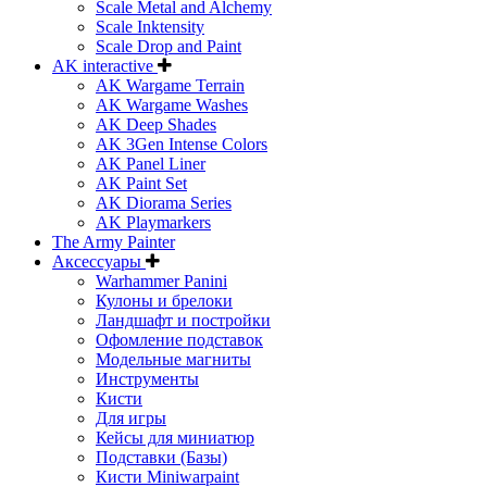
Scale Metal and Alchemy
Scale Inktensity
Scale Drop and Paint
AK interactive
AK Wargame Terrain
AK Wargame Washes
AK Deep Shades
AK 3Gen Intense Colors
AK Panel Liner
AK Paint Set
AK Diorama Series
AK Playmarkers
The Army Painter
Аксессуары
Warhammer Panini
Кулоны и брелоки
Ландшафт и постройки
Офомление подставок
Модельные магниты
Инструменты
Кисти
Для игры
Кейсы для миниатюр
Подставки (Базы)
Кисти Miniwarpaint