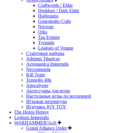
Craftwords / Eldar
Drukhari / Dark Eldar
Harlequins
Genestealer Cults
Necrons
Orks
Tau Empire
Tyranids
Leagues of Votann
Стартовые наборы
Adeptus Titanicus
Aeronautica Imperialis
Necromunda
Kill Team
Террейн 40k
Apocalypse
Аксессуары для игры
Настольные игры по вселенной
Игровая литература
Игрушки JOY TOY
The Horus Heresy
Legions Imperialis
WARHAMMER/AoS
Grand Alliance Order