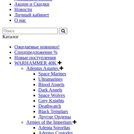
Акции и Скидки
Новости
Личный кабинет
О нас
Каталог
Ожидаемые новинки!
Спецпредложение %
Новые поступления
WARHAMMER 40K
Adeptus Astartes
Space Marines
Ultramarines
Blood Angels
Dark Angels
Space Wolves
Grey Knights
Deathwatch
Black Templars
Другие Ордены
Armies of the Imperium
Adepta Sororitas
Adeptus Custodes