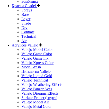
Зомбицид
Краски Citadel
Sprays
Base
Layer
Shade
Dry
Contrast
Technical
Air
Acrylicos Vallejo
Vallejo Model Color
Vallejo Game Color
Vallejo Game Ink
Vallejo Xpress Color
Model Wash
Пигменты Vallejo
Vallejo Liquid Gold
Vallejo Technical
Vallejo Weathering Effects
Vallejo Panzer Aces
Vallejo Diorama Effects
Surface Primer (грунт)
Vallejo Model Air
Vallejo Metal Color