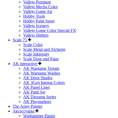
Vallejo Premium
Vallejo Mecha Color
Vallejo Game Air
Hobby Tools
Hobby Paint Spray
Vallejo Scenery
Vallejo Game Color Special FX
Vallejo Shifters
Scale 75
Scale Color
Scale Metal and Alchemy
Scale Inktensity
Scale Drop and Paint
AK interactive
AK Wargame Terrain
AK Wargame Washes
AK Deep Shades
AK 3Gen Intense Colors
AK Panel Liner
AK Paint Set
AK Diorama Series
AK Playmarkers
The Army Painter
Аксессуары
Warhammer Panini