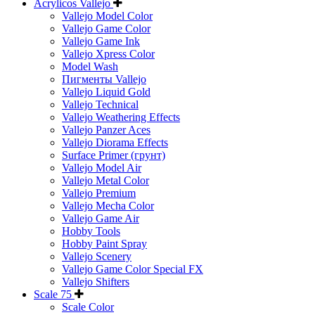
Acrylicos Vallejo
Vallejo Model Color
Vallejo Game Color
Vallejo Game Ink
Vallejo Xpress Color
Model Wash
Пигменты Vallejo
Vallejo Liquid Gold
Vallejo Technical
Vallejo Weathering Effects
Vallejo Panzer Aces
Vallejo Diorama Effects
Surface Primer (грунт)
Vallejo Model Air
Vallejo Metal Color
Vallejo Premium
Vallejo Mecha Color
Vallejo Game Air
Hobby Tools
Hobby Paint Spray
Vallejo Scenery
Vallejo Game Color Special FX
Vallejo Shifters
Scale 75
Scale Color