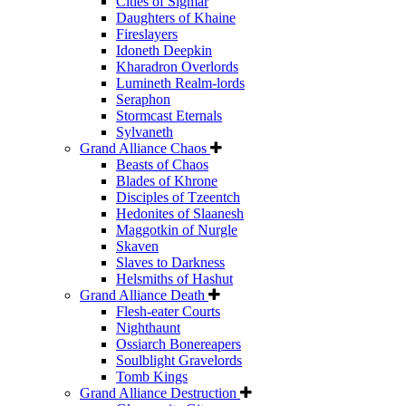
Cities of Sigmar
Daughters of Khaine
Fireslayers
Idoneth Deepkin
Kharadron Overlords
Lumineth Realm-lords
Seraphon
Stormcast Eternals
Sylvaneth
Grand Alliance Chaos
Beasts of Chaos
Blades of Khrone
Disciples of Tzeentch
Hedonites of Slaanesh
Maggotkin of Nurgle
Skaven
Slaves to Darkness
Helsmiths of Hashut
Grand Alliance Death
Flesh-eater Courts
Nighthaunt
Ossiarch Bonereapers
Soulblight Gravelords
Tomb Kings
Grand Alliance Destruction