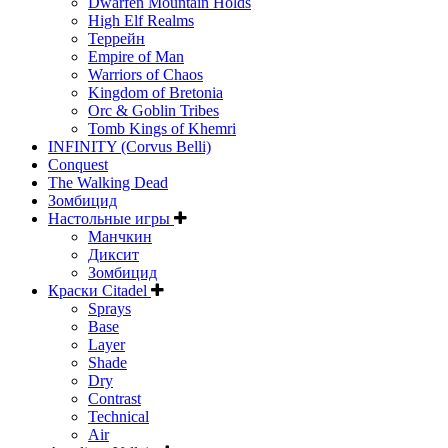
Dwarfen Mountain Holds
High Elf Realms
Террейн
Empire of Man
Warriors of Chaos
Kingdom of Bretonia
Orc & Goblin Tribes
Tomb Kings of Khemri
INFINITY (Corvus Belli)
Conquest
The Walking Dead
Зомбицид
Настольные игры
Манчкин
Диксит
Зомбицид
Краски Citadel
Sprays
Base
Layer
Shade
Dry
Contrast
Technical
Air