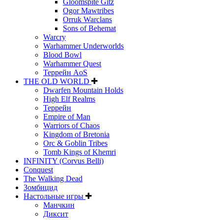
Gloomspite Gitz
Ogor Mawtribes
Orruk Warclans
Sons of Behemat
Warcry
Warhammer Underworlds
Blood Bowl
Warhammer Quest
Террейн AoS
THE OLD WORLD
Dwarfen Mountain Holds
High Elf Realms
Террейн
Empire of Man
Warriors of Chaos
Kingdom of Bretonia
Orc & Goblin Tribes
Tomb Kings of Khemri
INFINITY (Corvus Belli)
Conquest
The Walking Dead
Зомбицид
Настольные игры
Манчкин
Диксит