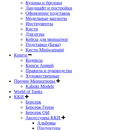
Кулоны и брелоки
Ландшафт и постройки
Офомление подставок
Модельные магниты
Инструменты
Кисти
Для игры
Кейсы для миниатюр
Подставки (Базы)
Кисти Miniwarpaint
Книги
Кодексы
Книги Армий
Правила и руководства
Художественные
Прочие Миниатюры
Kabuki Models
World of Tanks
ККИ
Берсерк
Берсерк Герои
Берсерк Old
Аксессуары ККИ
Альбомы
Протектора