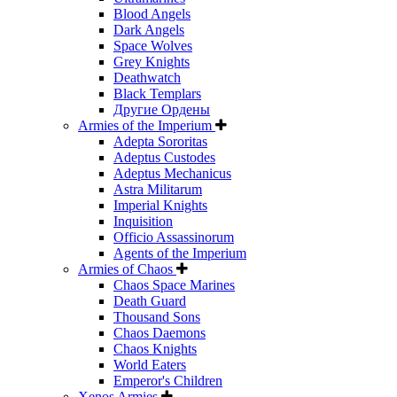
Blood Angels
Dark Angels
Space Wolves
Grey Knights
Deathwatch
Black Templars
Другие Ордены
Armies of the Imperium
Adepta Sororitas
Adeptus Custodes
Adeptus Mechanicus
Astra Militarum
Imperial Knights
Inquisition
Officio Assassinorum
Agents of the Imperium
Armies of Chaos
Chaos Space Marines
Death Guard
Thousand Sons
Chaos Daemons
Chaos Knights
World Eaters
Emperor's Children
Xenos Armies