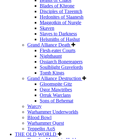
Beasts of Chaos
Blades of Khrone
Disciples of Tzeentch
Hedonites of Slaanesh
Maggotkin of Nurgle
Skaven
Slaves to Darkness
Helsmiths of Hashut
Grand Alliance Death
Flesh-eater Courts
Nighthaunt
Ossiarch Bonereapers
Soulblight Gravelords
Tomb Kings
Grand Alliance Destruction
Gloomspite Gitz
Ogor Mawtribes
Orruk Warclans
Sons of Behemat
Warcry
Warhammer Underworlds
Blood Bowl
Warhammer Quest
Террейн AoS
THE OLD WORLD