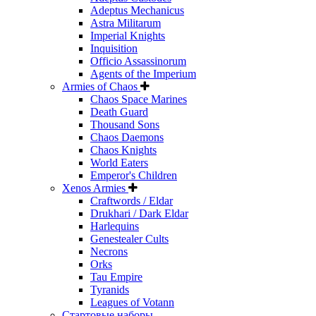
Adeptus Mechanicus
Astra Militarum
Imperial Knights
Inquisition
Officio Assassinorum
Agents of the Imperium
Armies of Chaos
Chaos Space Marines
Death Guard
Thousand Sons
Chaos Daemons
Chaos Knights
World Eaters
Emperor's Children
Xenos Armies
Craftwords / Eldar
Drukhari / Dark Eldar
Harlequins
Genestealer Cults
Necrons
Orks
Tau Empire
Tyranids
Leagues of Votann
Стартовые наборы