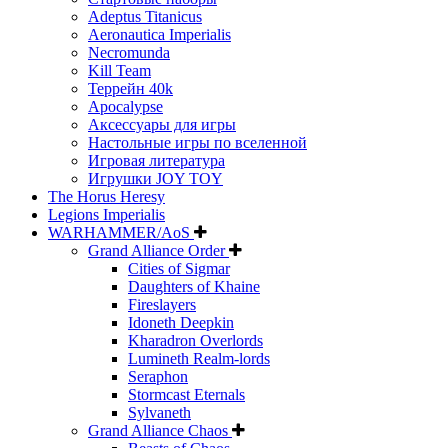
Adeptus Titanicus
Aeronautica Imperialis
Necromunda
Kill Team
Террейн 40k
Apocalypse
Аксессуары для игры
Настольные игры по вселенной
Игровая литература
Игрушки JOY TOY
The Horus Heresy
Legions Imperialis
WARHAMMER/AoS
Grand Alliance Order
Cities of Sigmar
Daughters of Khaine
Fireslayers
Idoneth Deepkin
Kharadron Overlords
Lumineth Realm-lords
Seraphon
Stormcast Eternals
Sylvaneth
Grand Alliance Chaos