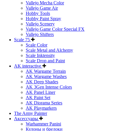
Vallejo Mecha Color
Vallejo Game Air
Hobby Tools
Hobby Paint Spray
Vallejo Scenery
Vallejo Game Color Special FX
Vallejo Shifters
Scale 75
Scale Color
Scale Metal and Alchemy
Scale Inktensity
Scale Drop and Paint
AK interactive
AK Wargame Terrain
AK Wargame Washes
AK Deep Shades
AK 3Gen Intense Colors
AK Panel Liner
AK Paint Set
AK Diorama Series
AK Playmarkers
The Army Painter
Аксессуары
Warhammer Panini
Кулоны и брелоки