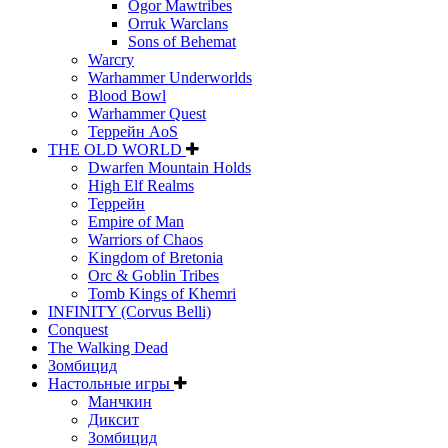
Ogor Mawtribes
Orruk Warclans
Sons of Behemat
Warcry
Warhammer Underworlds
Blood Bowl
Warhammer Quest
Террейн AoS
THE OLD WORLD
Dwarfen Mountain Holds
High Elf Realms
Террейн
Empire of Man
Warriors of Chaos
Kingdom of Bretonia
Orc & Goblin Tribes
Tomb Kings of Khemri
INFINITY (Corvus Belli)
Conquest
The Walking Dead
Зомбицид
Настольные игры
Манчкин
Диксит
Зомбицид