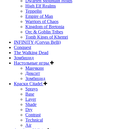
Dwarfen Mountain Holds
High Elf Realms
Террейн
Empire of Man
Warriors of Chaos
Kingdom of Bretonia
Orc & Goblin Tribes
Tomb Kings of Khemri
INFINITY (Corvus Belli)
Conquest
The Walking Dead
Зомбицид
Настольные игры
Манчкин
Диксит
Зомбицид
Краски Citadel
Sprays
Base
Layer
Shade
Dry
Contrast
Technical
Air