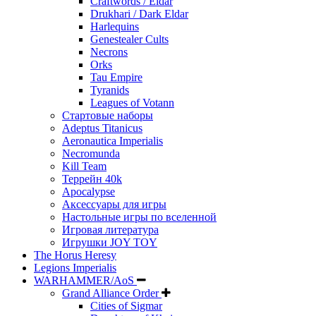
Craftwords / Eldar
Drukhari / Dark Eldar
Harlequins
Genestealer Cults
Necrons
Orks
Tau Empire
Tyranids
Leagues of Votann
Стартовые наборы
Adeptus Titanicus
Aeronautica Imperialis
Necromunda
Kill Team
Террейн 40k
Apocalypse
Аксессуары для игры
Настольные игры по вселенной
Игровая литература
Игрушки JOY TOY
The Horus Heresy
Legions Imperialis
WARHAMMER/AoS
Grand Alliance Order
Cities of Sigmar