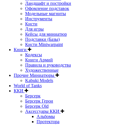
Ландшафт и постройки
Офомление подставок
Модельные магниты
Инструменты
Кисти
Для игры
Кейсы для миниатюр
Подставки (Базы)
Кисти Miniwarpaint
Книги
Кодексы
Книги Армий
Правила и руководства
Художественные
Прочие Миниатюры
Kabuki Models
World of Tanks
ККИ
Берсерк
Берсерк Герои
Берсерк Old
Аксессуары ККИ
Альбомы
Протектора