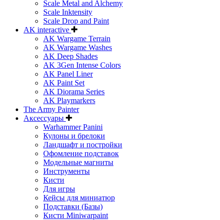
Scale Metal and Alchemy
Scale Inktensity
Scale Drop and Paint
AK interactive
AK Wargame Terrain
AK Wargame Washes
AK Deep Shades
AK 3Gen Intense Colors
AK Panel Liner
AK Paint Set
AK Diorama Series
AK Playmarkers
The Army Painter
Аксессуары
Warhammer Panini
Кулоны и брелоки
Ландшафт и постройки
Офомление подставок
Модельные магниты
Инструменты
Кисти
Для игры
Кейсы для миниатюр
Подставки (Базы)
Кисти Miniwarpaint