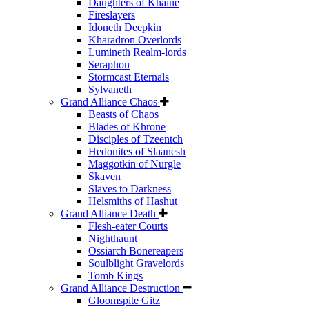
Daughters of Khaine
Fireslayers
Idoneth Deepkin
Kharadron Overlords
Lumineth Realm-lords
Seraphon
Stormcast Eternals
Sylvaneth
Grand Alliance Chaos
Beasts of Chaos
Blades of Khrone
Disciples of Tzeentch
Hedonites of Slaanesh
Maggotkin of Nurgle
Skaven
Slaves to Darkness
Helsmiths of Hashut
Grand Alliance Death
Flesh-eater Courts
Nighthaunt
Ossiarch Bonereapers
Soulblight Gravelords
Tomb Kings
Grand Alliance Destruction
Gloomspite Gitz