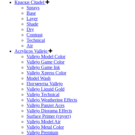
Краски Citadel
Sprays
Base
Layer
Shade
Dry
Contrast
Technical
Air
Acrylicos Vallejo
Vallejo Model Color
Vallejo Game Color
Vallejo Game Ink
Vallejo Xpress Color
Model Wash
Пигменты Vallejo
Vallejo Liquid Gold
Vallejo Technical
Vallejo Weathering Effects
Vallejo Panzer Aces
Vallejo Diorama Effects
Surface Primer (грунт)
Vallejo Model Air
Vallejo Metal Color
Vallejo Premium