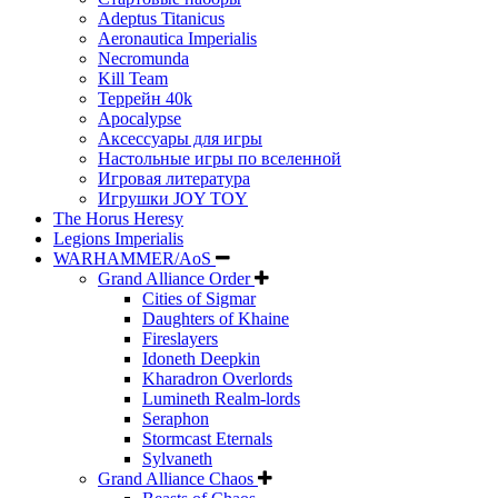
Adeptus Titanicus
Aeronautica Imperialis
Necromunda
Kill Team
Террейн 40k
Apocalypse
Аксессуары для игры
Настольные игры по вселенной
Игровая литература
Игрушки JOY TOY
The Horus Heresy
Legions Imperialis
WARHAMMER/AoS
Grand Alliance Order
Cities of Sigmar
Daughters of Khaine
Fireslayers
Idoneth Deepkin
Kharadron Overlords
Lumineth Realm-lords
Seraphon
Stormcast Eternals
Sylvaneth
Grand Alliance Chaos