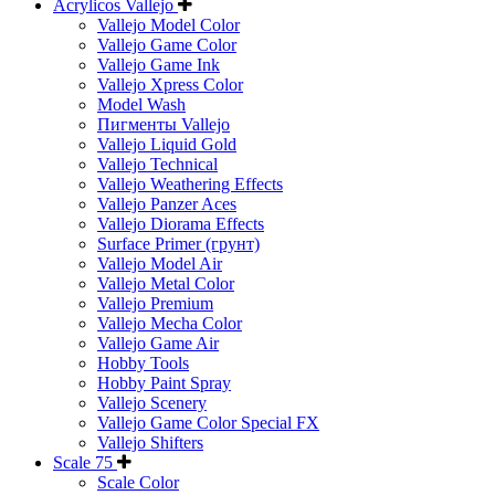
Acrylicos Vallejo
Vallejo Model Color
Vallejo Game Color
Vallejo Game Ink
Vallejo Xpress Color
Model Wash
Пигменты Vallejo
Vallejo Liquid Gold
Vallejo Technical
Vallejo Weathering Effects
Vallejo Panzer Aces
Vallejo Diorama Effects
Surface Primer (грунт)
Vallejo Model Air
Vallejo Metal Color
Vallejo Premium
Vallejo Mecha Color
Vallejo Game Air
Hobby Tools
Hobby Paint Spray
Vallejo Scenery
Vallejo Game Color Special FX
Vallejo Shifters
Scale 75
Scale Color