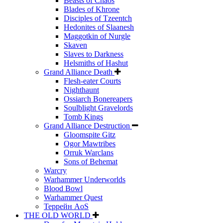
Beasts of Chaos
Blades of Khrone
Disciples of Tzeentch
Hedonites of Slaanesh
Maggotkin of Nurgle
Skaven
Slaves to Darkness
Helsmiths of Hashut
Grand Alliance Death
Flesh-eater Courts
Nighthaunt
Ossiarch Bonereapers
Soulblight Gravelords
Tomb Kings
Grand Alliance Destruction
Gloomspite Gitz
Ogor Mawtribes
Orruk Warclans
Sons of Behemat
Warcry
Warhammer Underworlds
Blood Bowl
Warhammer Quest
Террейн AoS
THE OLD WORLD