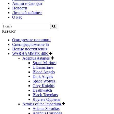
Акции и Скидки
Новости
Личный кабинет
О нас
Каталог
Ожидаемые новинки!
Спецпредложение %
Новые поступления
WARHAMMER 40K
Adeptus Astartes
Space Marines
Ultramarines
Blood Angels
Dark Angels
Space Wolves
Grey Knights
Deathwatch
Black Templars
Другие Ордены
Armies of the Imperium
Adepta Sororitas
Adeptus Custodes