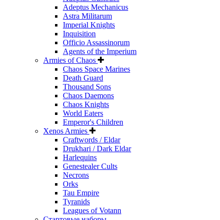
Adeptus Mechanicus
Astra Militarum
Imperial Knights
Inquisition
Officio Assassinorum
Agents of the Imperium
Armies of Chaos
Chaos Space Marines
Death Guard
Thousand Sons
Chaos Daemons
Chaos Knights
World Eaters
Emperor's Children
Xenos Armies
Craftwords / Eldar
Drukhari / Dark Eldar
Harlequins
Genestealer Cults
Necrons
Orks
Tau Empire
Tyranids
Leagues of Votann
Стартовые наборы