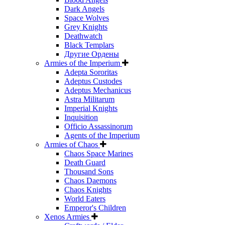
Dark Angels
Space Wolves
Grey Knights
Deathwatch
Black Templars
Другие Ордены
Armies of the Imperium
Adepta Sororitas
Adeptus Custodes
Adeptus Mechanicus
Astra Militarum
Imperial Knights
Inquisition
Officio Assassinorum
Agents of the Imperium
Armies of Chaos
Chaos Space Marines
Death Guard
Thousand Sons
Chaos Daemons
Chaos Knights
World Eaters
Emperor's Children
Xenos Armies